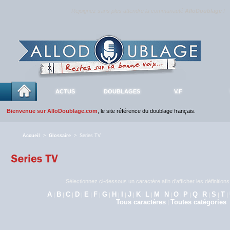
Rejoignez sans plus attendre la communauté
AlloDoublage
!
ACTUS
DOUBLAGES
V.F
Bienvenue sur AlloDoublage.com
, le site référence du doublage français.
Accueil
>
Glossaire
> Series TV
Sélectionnez ci-dessous un caractère afin d'afficher les définitio
A
B
C
D
E
F
G
H
I
J
K
L
M
N
O
P
Q
R
S
T
|
|
|
|
|
|
|
|
|
|
|
|
|
|
|
|
|
|
|
|
Tous caractères
Toutes catégories
|