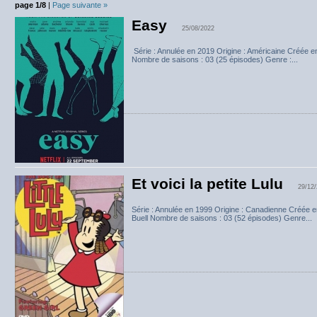
page 1/8
|
Page suivante »
Easy
25/08/2022
Série : Annulée en 2019 Origine : Américaine Créée 
Nombre de saisons : 03 (25 épisodes) Genre :...
Et voici la petite Lulu
29/12
Série : Annulée en 1999 Origine : Canadienne Créée e
Buell Nombre de saisons : 03 (52 épisodes) Genre...