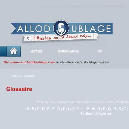
Rejoignez sans plus attendre la communauté
AlloDoublage
!
ACTUS
DOUBLAGES
V.F
Bienvenue sur AlloDoublage.com
, le site référence du doublage français.
Accueil
/
Glossaire
Sélectionnez ci-dessous un caractère afin d'afficher les définitio
A
B
C
D
E
F
G
H
I
J
K
L
M
N
O
P
Q
R
S
T
|
|
|
|
|
|
|
|
|
|
|
|
|
|
|
|
|
|
|
|
Toutes catégories