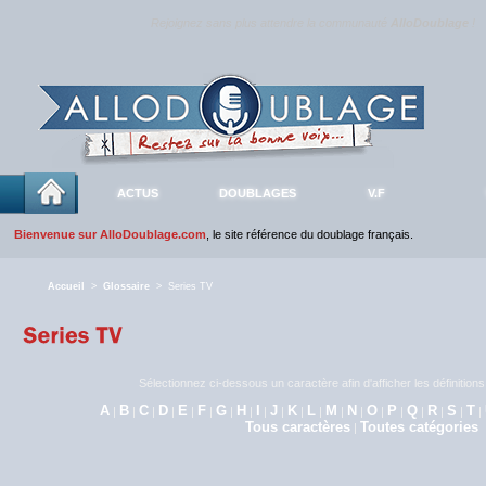
Rejoignez sans plus attendre la communauté
AlloDoublage
!
ACTUS
DOUBLAGES
V.F
Bienvenue sur AlloDoublage.com
, le site référence du doublage français.
Accueil
>
Glossaire
> Series TV
Sélectionnez ci-dessous un caractère afin d'afficher les définitio
A
B
C
D
E
F
G
H
I
J
K
L
M
N
O
P
Q
R
S
T
|
|
|
|
|
|
|
|
|
|
|
|
|
|
|
|
|
|
|
|
Tous caractères
Toutes catégories
|