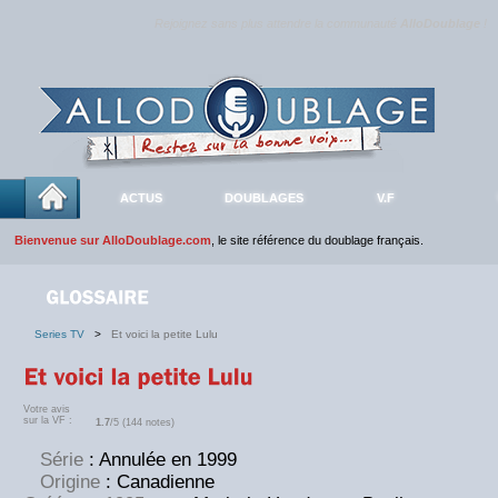
Rejoignez sans plus attendre la communauté
AlloDoublage
!
ACTUS
DOUBLAGES
V.F
Bienvenue sur AlloDoublage.com
, le site référence du doublage français.
Series TV
>
Et voici la petite Lulu
Votre avis
sur la VF :
1.7
/5 (144 notes)
Série
: Annulée en 1999
Origine
: Canadienne