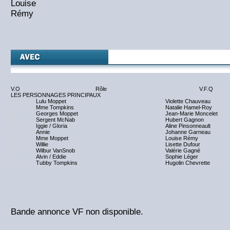
Louise
Rémy
V.O
Rôle
V.F.Q
LES PERSONNAGES PRINCIPAUX
NC
Lulu Moppet
Violette Chauveau
NC
Mme Tompkins
Natalie Hamel-Roy
NC
Georges Moppet
Jean-Marie Moncelet
NC
Sergent McNab
Hubert Gagnon
NC
Iggie / Gloria
Aline Pinsonneault
NC
Annie
Johanne Garneau
NC
Mme Moppet
Louise Rémy
NC
Willie
Lisette Dufour
NC
Wilbur VanSnob
Valérie Gagné
NC
Alvin / Eddie
Sophie Léger
NC
Tubby Tompkins
Hugolin Chevrette
Bande annonce VF non disponible.