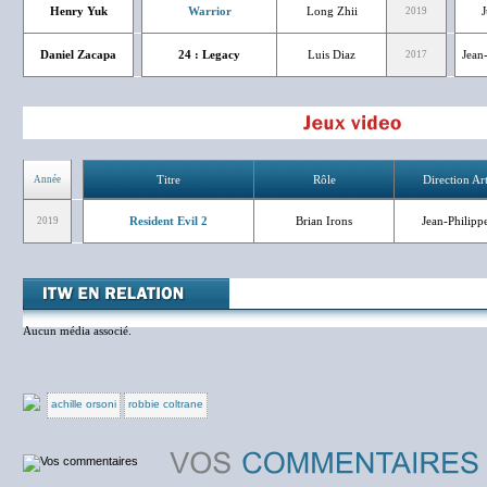
Henry Yuk
Warrior
Long Zhii
J
2019
Daniel Zacapa
24 : Legacy
Luis Diaz
Jean-
2017
Titre
Rôle
Direction Art
Année
Resident Evil 2
Brian Irons
Jean-Philippe
2019
Aucun média associé.
achille orsoni
robbie coltrane