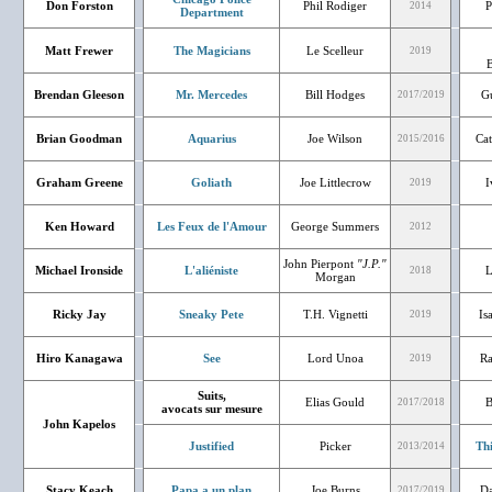
Don Forston
Phil Rodiger
P
2014
Department
Matt Frewer
The Magicians
Le Scelleur
2019
B
Brendan Gleeson
Mr. Mercedes
Bill Hodges
Gu
2017/2019
Brian Goodman
Aquarius
Joe Wilson
Cat
2015/2016
Graham Greene
Goliath
Joe Littlecrow
I
2019
Ken Howard
Les Feux de l'Amour
George Summers
2012
John Pierpont
"J.P."
Michael Ironside
L'aliéniste
L
2018
Morgan
Ricky Jay
Sneaky Pete
T.H. Vignetti
Is
2019
Hiro Kanagawa
See
Lord Unoa
Ra
2019
Suits,
Elias Gould
B
2017/2018
avocats sur mesure
John Kapelos
Justified
Picker
Th
2013/2014
Stacy Keach
Papa a un plan
Joe Burns
Da
2017/2019