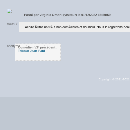
Posté par
Virginie Orsoni (visiteur) le 01/12/2022 15:59:59
Achille Ã©tait un trÃ¨s bon comÃ©dien et doubleur. Nous le regrettons be
Comédien V.F précédent :
Tribout Jean-Paul
Copyright © 2011-202