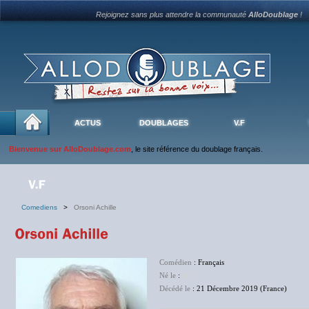
Rejoignez sans plus attendre la communauté
AlloDoublage
!
ACTUS
DOUBLAGES
V.F
Bienvenue sur AlloDoublage.com
, le site référence du doublage français.
Comediens
>
Orsoni Achille
Comédien
: Français
Né le
:
NC
Décédé le
: 21 Décembre 2019 (France)