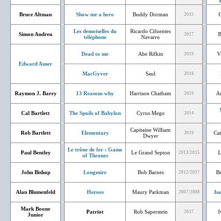
Bruce Altman
Show me a hero
Buddy Dorman
G
2015
Les demoiselles du
Ricardo Cifuentes
Simon Andreu
B
2017
téléphone
Navarro
Dead to me
Abe Rifkin
V
2019
Edward Asner
MacGyver
Saul
2018
Raymon J. Barry
13 Reasons why
Harrison Chatham
A
2019
Cal Bartlett
The Spoils of Babylon
Cyrus Mego
2014
Capitaine William
Rob Bartlett
Elementary
Cat
2019
Dwyer
Le trône de fer : Game
Paul Bentley
Le Grand Septon
L
2013/2015
of Thrones
John Bishop
Longmire
Bob Barnes
B
2012/2017
Alan Blumenfeld
Heroes
Maury Parkman
Is
2007/2008
Mark Boone
Patriot
Rob Saperstein
I
2017
Junior