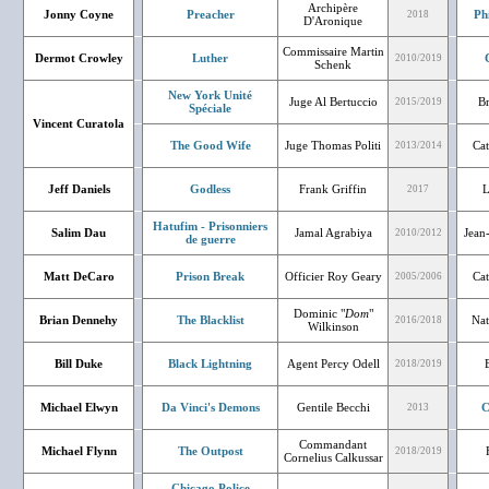
Archipère
Jonny Coyne
Preacher
Ph
2018
D'Aronique
Commissaire Martin
Dermot Crowley
Luther
2010/2019
Schenk
New York Unité
Juge Al Bertuccio
B
2015/2019
Spéciale
Vincent Curatola
The Good Wife
Juge Thomas Politi
Cat
2013/2014
Jeff Daniels
Godless
Frank Griffin
L
2017
Hatufim - Prisonniers
Salim Dau
Jamal Agrabiya
Jean-
2010/2012
de guerre
Matt DeCaro
Prison Break
Officier Roy Geary
Cat
2005/2006
Dominic "
Dom
"
Brian Dennehy
The Blacklist
Nat
2016/2018
Wilkinson
Bill Duke
Black Lightning
Agent Percy Odell
2018/2019
Michael Elwyn
Da Vinci's Demons
Gentile Becchi
C
2013
Commandant
Michael Flynn
The Outpost
2018/2019
Cornelius Calkussar
Chicago Police