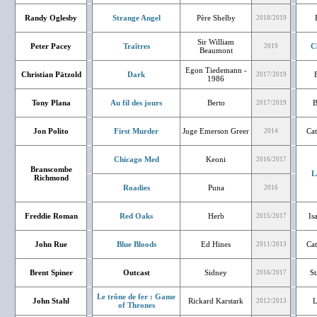
Randy Oglesby
Strange Angel
Père Shelby
2018/2019
Sir William
Peter Pacey
Traîtres
C
2019
Beaumont
Egon Tiedemann -
Christian Pätzold
Dark
2017/2019
1986
Tony Plana
Au fil des jours
Berto
B
2017/2019
Jon Polito
First Murder
Juge Emerson Greer
Cat
2014
Chicago Med
Keoni
2016/2017
Branscombe
L
Richmond
Roadies
Puna
2016
Freddie Roman
Red Oaks
Herb
Is
2015/2017
John Rue
Blue Bloods
Ed Hines
Cat
2011/2013
Brent Spiner
Outcast
Sidney
St
2016/2017
Le trône de fer : Game
John Stahl
Rickard Karstark
L
2012/2013
of Thrones