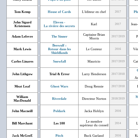
Tom Kemp
House of Cards
L'éditeur en chef
Ph
2017
John Sigurd
Eleven -
Karl
Jean-
2017
Kristensen
La rivière des secrets
Capitaine Brian
Adam Lefevre
The Sinner
P
2017/2019
Morris
Beowulf :
Mark Lewis
Retour dans les
Le Conteur
Vér
2016
Shieldlands
Carlos Linares
Snowfall
Mauricio
Cat
2017/2019
John Lithgow
Trial & Error
Larry Henderson
2017/2018
An
Meat Loaf
Ghost Wars
Doug Rennie
2017/2018
William
M
Riverdale
Directeur Norton
2018/2019
MacDonald
John Macneill
Poldark
Jacka Hoblyn
2016
Le membre
Bill Marchant
Les 100
L
2014
supérieur du conseil
Jack McGeeE
Pitch
Buck Garland
Ka
2016