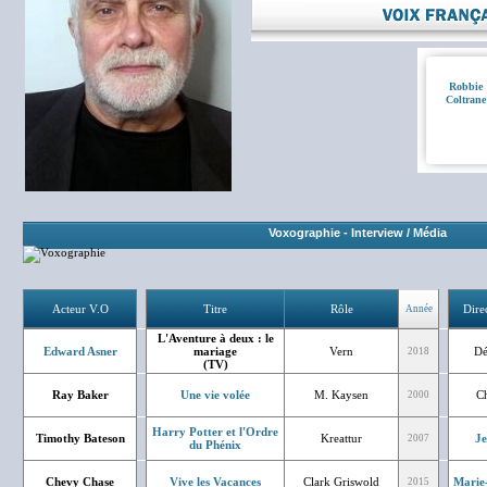
Robbie
Coltrane
Voxographie
-
Interview / Média
Acteur V.O
Titre
Rôle
Dire
Année
L'Aventure à deux : le
Edward Asner
mariage
Vern
Dé
2018
(TV)
Ray Baker
Une vie volée
M. Kaysen
Ch
2000
Harry Potter et l'Ordre
Timothy Bateson
Kreattur
J
2007
du Phénix
Chevy Chase
Vive les Vacances
Clark Griswold
Marie
2015