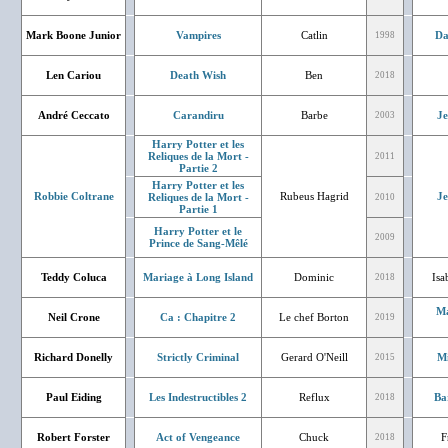
Mark Boone Junior
Vampires
Catlin
Da
1998
Len Cariou
Death Wish
Ben
2018
André Ceccato
Carandiru
Barbe
J
2003
Harry Potter et les
Reliques de la Mort -
2011
Partie 2
Harry Potter et les
Robbie Coltrane
Rubeus Hagrid
J
Reliques de la Mort -
2010
Partie 1
Harry Potter et le
2009
Prince de Sang-Mêlé
Teddy Coluca
Mariage à Long Island
Dominic
Isa
2018
Ma
Neil Crone
Ca : Chapitre 2
Le chef Borton
2019
Richard Donelly
Strictly Criminal
Gerard O'Neill
Mi
2015
Paul Eiding
Les Indestructibles 2
Reflux
Ba
2018
Robert Forster
Act of Vengeance
Chuck
F
2018