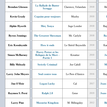
La Ballade de Buster
Brendan Gleeson
Clarence, l'irlandais
Ré
2018
Scruggs
Kevin Grady
Copains pour toujours
Muzby
2010
Alphie Hyorth
Moi, Tonya
Juge Londer
Rap
2018
Byron Jennings
The Greatest Showman
Mr. Carlyle
Ba
2018
Eric Keenleyside
How it ends
Le Shérif Reynolds
Kar
2018
Harry Potter et les
Simon McBurney
Reliques de la Mort -
Kreattur
J
2010
Partie 1
Billy Meleady
Strictly Criminal
Joe Cahill
Mi
2015
Larry John Meyers
Seul contre tous
Le Pere d'Amico
Rap
2016
Jim O'Heir
Logan Lucky
Cal
Jean-
2017
Raymon S. Persi
Ralph 2.0
Gene
Jean-
2019
Larry Pine
Moonrise Kingdom
M. Billingsley
Bé
2012