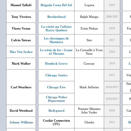
Manuel Tallafé
Brigada Costa Del Sol
Lopera
2019
Tony Viveiros
Brotherhood
Ralph Mango
2006/2007
La vérité sur l'affaire
Vlasta Vrana
Ernie Pinkas
Fr
2018
Harry Quebert
Les chroniques de
Calvin Tuteao
Stor
2017
Shannara
Le trône de fer : Game
La Corneille à Trois
Max Von Sydow
L
2016
of Thrones
Yeux
Mark Walker
Hemlock Grove
Conway
L
2014
Chicago Justice
Vér
2017
Nat
Carl Weathers
Chicago Fire
Mark Jefferies
2016/2017
Chicago Police
P
2016/2017
Department
Premier Ministre
David Westhead
Bodyguard
Cat
2018
John Vosler
Cookie Connection
Johnny Williams
Cheeks
B
2015
(TV)