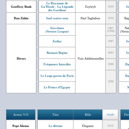
Le Royaume de
Geoffrey Rush
Ga'Hoole - La Légende
Ezylryb
J
2010
des Gardiens
Dan Ziskie
Seul contre tous
Paul Tagliabue
Rap
2016
Sexcrimes
Nat
2007
(Version Longue)
(1998)
(Vers
Zodiac
J
2007
Batman Begins
J
2005
Divers
Voix Additionnelles
Fréquence Interdite
Da
2000
Le Loup-garou de Paris
Da
1998
Le Prince d'Egypte
M
Acteur V.O
Titre
Rôle
Dir
Année
Pepe Alonso
Le détenu
Elegante
2018