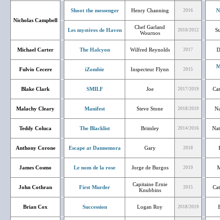
Shoot the messenger
Henry Channing
N
2016
Nicholas Campbell
Chef Garland
Les mystères de Haven
St
2010/2012
Wournos
Michael Carter
The Halcyon
Wilfred Reynolds
D
2017
M
Fulvio Cecere
iZombie
Inspecteur Flynn
2015
Blake Clark
SMILF
Joe
Cat
2017/2019
Malachy Cleary
Manifest
Steve Stone
Na
2018/2019
Teddy Coluca
The Blacklist
Brimley
Nat
2014/2016
Anthony Corone
Escape at Dannemora
Gary
2018
James Cosmo
Le nom de la rose
Jorge de Burgos
M
2019
Capitaine Ernie
John Cothran
First Murder
Cat
2015
Knubbins
Brian Cox
Succession
Logan Roy
2018/2019