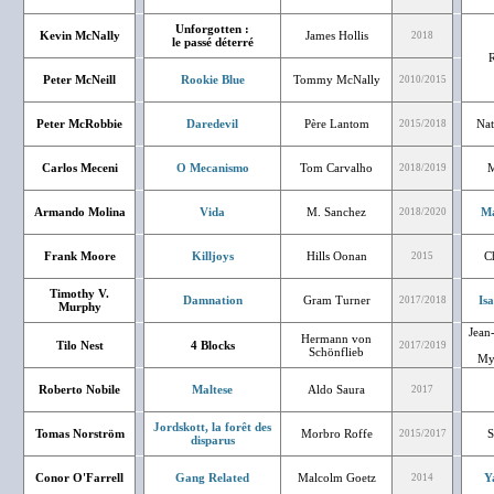
Unforgotten :
Kevin McNally
James Hollis
2018
le passé déterré
R
Peter McNeill
Rookie Blue
Tommy McNally
2010/2015
Peter McRobbie
Daredevil
Père Lantom
Nat
2015/2018
Carlos Meceni
O Mecanismo
Tom Carvalho
M
2018/2019
Armando Molina
Vida
M. Sanchez
Ma
2018/2020
Frank Moore
Killjoys
Hills Oonan
Ch
2015
Timothy V.
Damnation
Gram Turner
Is
2017/2018
Murphy
Jean-
Hermann von
Tilo Nest
4 Blocks
2017/2019
Schönflieb
Myr
Roberto Nobile
Maltese
Aldo Saura
2017
Jordskott, la forêt des
Tomas Norström
Morbro Roffe
S
2015/2017
disparus
Conor O'Farrell
Gang Related
Malcolm Goetz
Y
2014