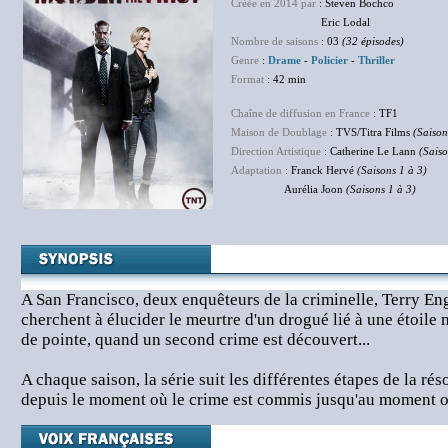
Créée en 2014 par
: Steven Bochco
Eric Lodal
Nombre de saisons
: 03
(32 épisodes)
Genre
:
Drame
-
Policier
-
Thriller
Format
: 42 min
Chaîne de diffusion en France
: TF1
Maison de Doublage
: TVS/Titra Films
(Saison
Direction Artistique
: Catherine Le Lann
(Saiso
Adaptation
: Franck Hervé
(Saisons 1 à 3)
Aurélia Joon
(Saisons 1 à 3)
A San Francisco, deux enquêteurs de la criminelle, Terry En
cherchent à élucider le meurtre d'un drogué lié à une étoile
de pointe, quand un second crime est découvert...
A chaque saison, la série suit les différentes étapes de la rés
depuis le moment où le crime est commis jusqu'au moment où