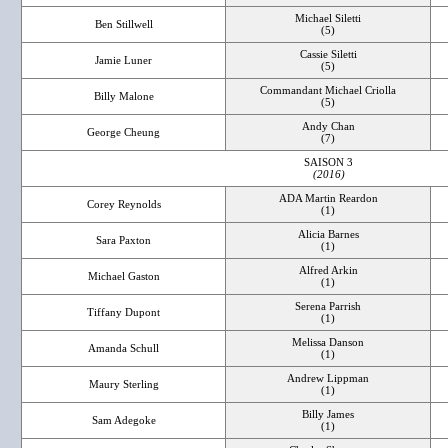
Michael Siletti
Ben Stillwell
(5)
Cassie Siletti
Jamie Luner
(5)
Commandant Michael Criolla
Billy Malone
(5)
Andy Chan
George Cheung
(7)
SAISON 3
(2016)
ADA Martin Reardon
Corey Reynolds
(1)
Alicia Barnes
Sara Paxton
(1)
Alfred Arkin
Michael Gaston
(1)
Serena Parrish
Tiffany Dupont
(1)
Melissa Danson
Amanda Schull
(1)
Andrew Lippman
Maury Sterling
(1)
Billy James
Sam Adegoke
(1)