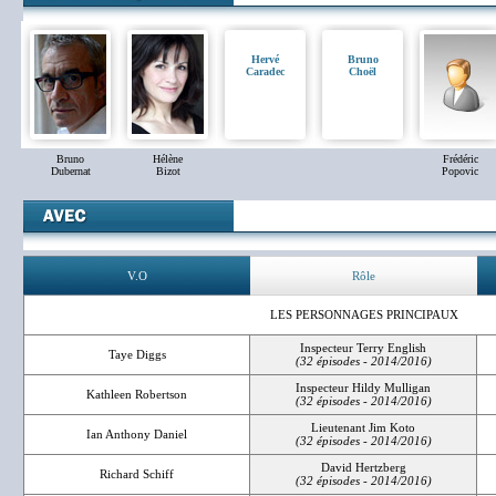
Hervé
Bruno
Caradec
Choël
Bruno
Hélène
Frédéric
Dubernat
Bizot
Popovic
V.O
Rôle
LES PERSONNAGES PRINCIPAUX
Inspecteur Terry English
Taye Diggs
(32 épisodes - 2014/2016)
Inspecteur Hildy Mulligan
Kathleen Robertson
(32 épisodes - 2014/2016)
Lieutenant Jim Koto
Ian Anthony Daniel
(32 épisodes - 2014/2016)
David Hertzberg
Richard Schiff
(32 épisodes - 2014/2016)