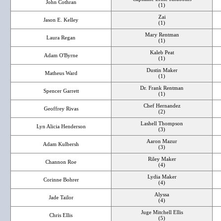
John Cothran
(1)
Zai
Jason E. Kelley
(1)
Mary Rentman
Laura Regan
(1)
Kaleb Peat
Adam O'Byrne
(1)
Dustin Maker
Matheus Ward
(1)
Dr. Frank Rentman
Spencer Garrett
(1)
Chef Hernandez
Geoffrey Rivas
(2)
Lashell Thompson
Lyn Alicia Henderson
(3)
Aaron Mazur
Adam Kulbersh
(3)
Riley Maker
Channon Roe
(4)
Lydia Maker
Corinne Bohrer
(4)
Alyssa
Jade Tailor
(4)
Juge Mitchell Ellis
Chris Ellis
(5)