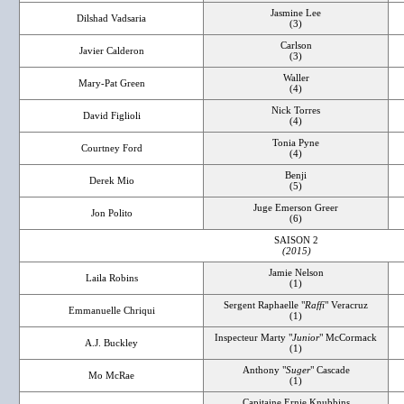
Jasmine Lee
Dilshad Vadsaria
(3)
Carlson
Javier Calderon
(3)
Waller
Mary-Pat Green
(4)
Nick Torres
David Figlioli
(4)
Tonia Pyne
Courtney Ford
(4)
Benji
Derek Mio
(5)
Juge Emerson Greer
Jon Polito
(6)
SAISON 2
(2015)
Jamie Nelson
Laila Robins
(1)
Sergent Raphaelle "
Raffi
" Veracruz
Emmanuelle Chriqui
(1)
Inspecteur Marty "
Junior
" McCormack
A.J. Buckley
(1)
Anthony "
Suger
" Cascade
Mo McRae
(1)
Capitaine Ernie Knubbins