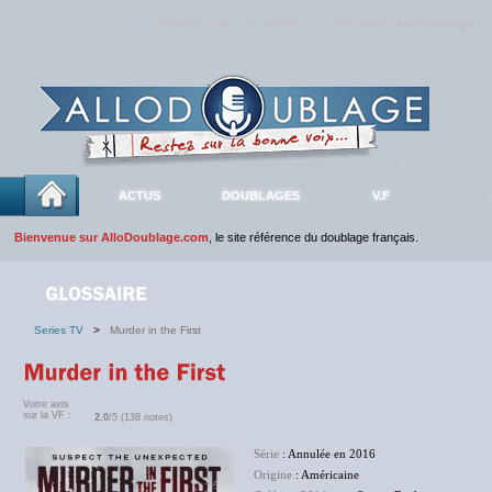
Rejoignez sans plus attendre la communauté
AlloDoublage
!
ACTUS
DOUBLAGES
V.F
Bienvenue sur AlloDoublage.com
, le site référence du doublage français.
Series TV
>
Murder in the First
Votre avis
sur la VF :
2.0
/5 (138 notes)
Série
: Annulée en 2016
Origine
: Américaine