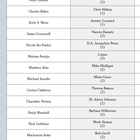
Peter Onarati
(1)
Chris Walton
Charles Baker
(1)
Jeremy Leonard
Kyle S. More
(1)
Warren Daniels
James Cromwell
(2)
D.A. Jacqueline Perez
Nicole Ari Parker
(2)
Lopez
Marissa Armijo
(2)
Mike Mulligan
Matthew Alan
(2)
Milan Gunn
Michael Aurelio
(2)
Theresa Ramos
Corina Calderon
(2)
Dr. Alexis Johnson
Charistity Dotson
(2)
Barbara Wilkerson
Paula Marshall
(2)
Mark Strauss
Nick Gehlfuss
(2)
Bob Groff
Mackenzie Astin
(2)