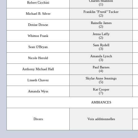
Charles Shannon
Robert Cicchini
(1)
Franklin "
Frank
" Tucker
Michael B. Silver
(2)
Rainelle James
Denise Dowse
(2)
Jenna Laffy
Whitton Frank
(2)
Sam Rydell
Sean O'Bryan
(3)
Amanda Lynch
Nicole Herold
(3)
Paul Barnes
Anthony Michael Hall
(4)
Skylar Anne Jennings
Lisseth Chavez
(5)
Kat Cooper
Amanda Wyss
(7)
AMBIANCES
Divers
Voix additionnelles