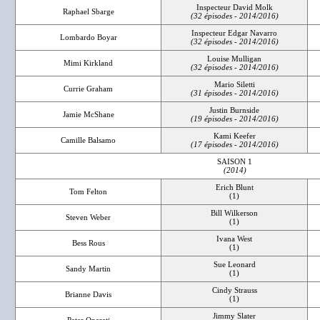
Inspecteur David Molk
Raphael Sbarge
(32 épisodes - 2014/2016)
Inspecteur Edgar Navarro
Lombardo Boyar
(32 épisodes - 2014/2016)
Louise Mulligan
Mimi Kirkland
(32 épisodes - 2014/2016)
Mario Siletti
Currie Graham
(31 épisodes - 2014/2016)
Justin Burnside
Jamie McShane
(19 épisodes - 2014/2016)
Kami Keefer
Camille Balsamo
(17 épisodes - 2014/2016)
SAISON 1
(2014)
Erich Blunt
Tom Felton
(1)
Bill Wilkerson
Steven Weber
(1)
Ivana West
Bess Rous
(1)
Sue Leonard
Sandy Martin
(1)
Cindy Strauss
Brianne Davis
(1)
Jimmy Slater