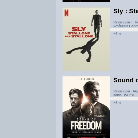
Sly : St
Réalisé par : T
Américain Genre
Films
Sound 
Réalisé par : A
sortie DVD/Blu-R
Films