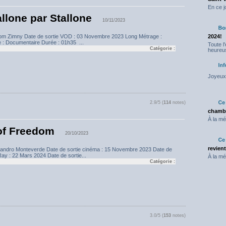
En ce j
allone par Stallone
10/11/2023
hom Zimny Date de sortie VOD : 03 Novembre 2023 Long Métrage :
2024!
 : Documentaire Durée : 01h35 ...
Toute l
Catégorie :
heureus
Joyeux 
2.9/5 (
114
notes)
chambr
À la mé
of Freedom
20/10/2023
revien
lejandro Monteverde Date de sortie cinéma : 15 Novembre 2023 Date de
ay : 22 Mars 2024 Date de sortie...
À la mé
Catégorie :
3.0/5 (
153
notes)