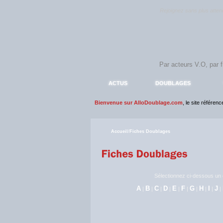
Rejoignez sans plus atte
ACTUS
DOUBLAGES
Bienvenue sur AlloDoublage.com
, le site référen
Accueil
/
Fiches Doublages
Sélectionnez ci-dessous un c
A
B
C
D
E
F
G
H
I
J
|
|
|
|
|
|
|
|
|
|