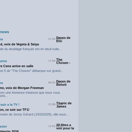
Deces de
22/05/2025
Eric
d, voix de Vegeta & Seiya
e du doublage français est en deuil suite...
The
11/04/2025
Chosen -
e Cene arrive en salle
on 5 de "The Chosen" débarque sur grand...
Deces de
09/01/2025
Benoit
ne, voix de Morgan Freeman
avec une immense tristesse que nous vous
ons...
Titanic de
23/06/2024
James
n, ce soir sur TF1!
moire de Jenny Gérard (1933/2020), elle nous...
20 films a
14/02/2024
voir pour la
Valentin 2024