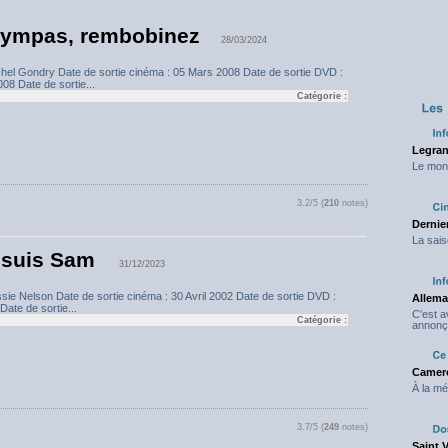
sympas, rembobinez
28/03/2024
chel Gondry Date de sortie cinéma : 05 Mars 2008 Date de sortie DVD :
8 Date de sortie...
Catégorie :
Legran
Le mond
3.2/5 (
210
notes)
Dernier
La sais
 suis Sam
31/12/2023
ssie Nelson Date de sortie cinéma : 30 Avril 2002 Date de sortie DVD :
Allema
Date de sortie...
C'est 
Catégorie :
annonç
Camero
À la mé
3.7/5 (
249
notes)
Saint 