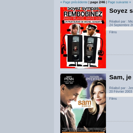
« Page précédente
|
page 2/46
|
Page suivante »
Soyez 
Réalisé par : Mi
24 Septembre 200
Films
Sam, je
Réalisé par : Je
20 Février 2003 
Films