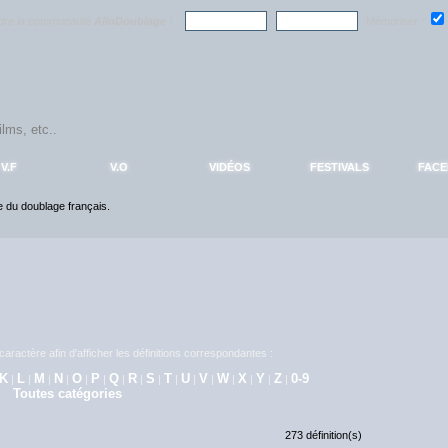
ndre la communauté
AlloDoublage
!
Mémoriser :
V.F
V.O
VIDÉOS
FESTIVALS
FAC
ce du doublage français.
aractère afin d'afficher les définitions correspondantes :
K
L
M
N
O
P
Q
R
S
T
U
V
W
X
Y
Z
0-9
|
|
|
|
|
|
|
|
|
|
|
|
|
|
|
|
Toutes catégories
273 définition(s)