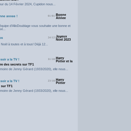
our du 14 Février 2024, Cupidon nous...
Bonne
01/01/2024
Annee
'équipe d'AlloDoublage vous souhaite une bonne et
e...
Joyeux
24/12/2023
Noel 2023
Noël à toutes et à tous! Déjà 12...
Harry
31/10/2023
Potter et la
e des secrets sur TF1
moire de Jenny Gérard (1933/2020), elle nous...
Harry
23/10/2023
Potter
t sur TF1
moire de Jenny Gérard (1933/2020), elle nous...