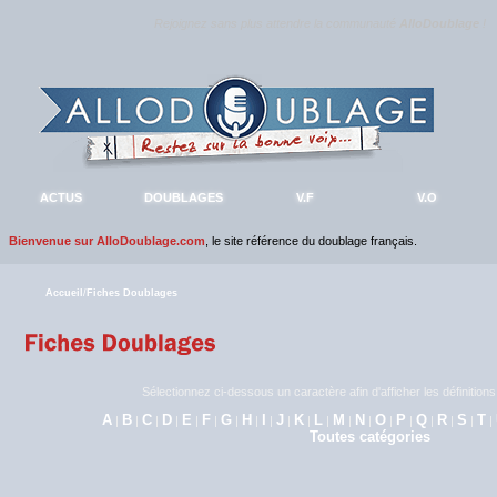
Rejoignez sans plus attendre la communauté
AlloDoublage
!
ACTUS
DOUBLAGES
V.F
V.O
Bienvenue sur AlloDoublage.com
, le site référence du doublage français.
Accueil
/
Fiches Doublages
Sélectionnez ci-dessous un caractère afin d'afficher les définitio
A
B
C
D
E
F
G
H
I
J
K
L
M
N
O
P
Q
R
S
T
|
|
|
|
|
|
|
|
|
|
|
|
|
|
|
|
|
|
|
|
Toutes catégories