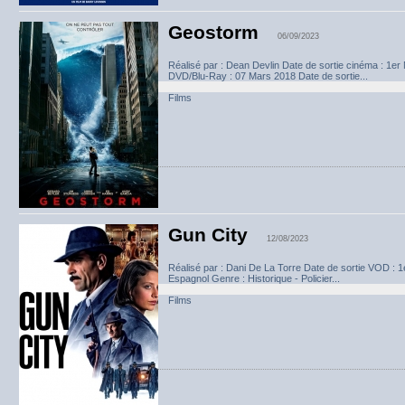
Geostorm
06/09/2023
Réalisé par : Dean Devlin Date de sortie cinéma : 1e
DVD/Blu-Ray : 07 Mars 2018 Date de sortie...
Films
Gun City
12/08/2023
Réalisé par : Dani De La Torre Date de sortie VOD : 
Espagnol Genre : Historique - Policier...
Films