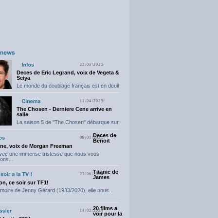
22/05/2025
Deces de Eric Legrand, voix de Vegeta &
Seiya
Le monde du doublage français est en deuil
suite...
11/04/2025
The Chosen - Derniere Cene arrive en
salle
La saison 5 de "The Chosen" débarque sur
grand...
Deces de
09/01/2025
Benoit
ne, voix de Morgan Freeman
avec une immense tristesse que nous vous
ons...
Titanic de
23/06/2024
James
n, ce soir sur TF1!
moire de Jenny Gérard (1933/2020), elle nous...
20 films a
14/02/2024
voir pour la