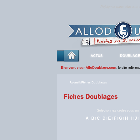
Rejoignez sans plus atte
ACTUS
DOUBLAGE
Bienvenue sur AlloDoublage.com
, le site référe
Accueil
/
Fiches Doublages
Sélectionnez ci-dessous un c
A
B
C
D
E
F
G
H
I
J
|
|
|
|
|
|
|
|
|
|