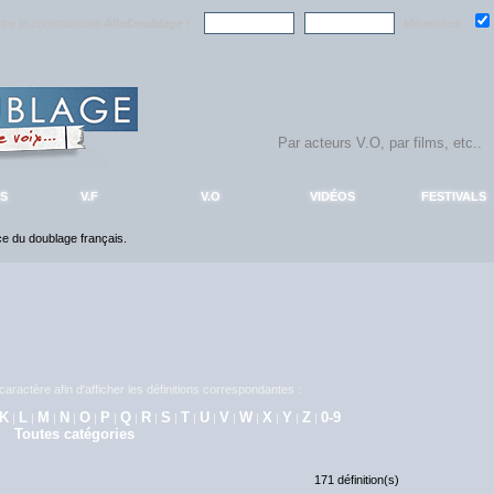
ndre la communauté
AlloDoublage
!
Mémoriser :
S
V.F
V.O
VIDÉOS
FESTIVALS
nce du doublage français.
aractère afin d'afficher les définitions correspondantes :
K
L
M
N
O
P
Q
R
S
T
U
V
W
X
Y
Z
0-9
|
|
|
|
|
|
|
|
|
|
|
|
|
|
|
|
Toutes catégories
171 définition(s)