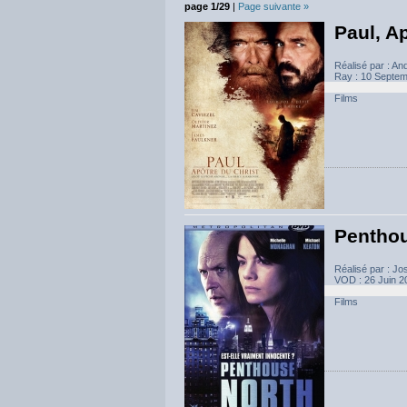
page 1/29
|
Page suivante »
Paul, A
Réalisé par : An
Ray : 10 Septemb
Films
Penthou
Réalisé par : J
VOD : 26 Juin 20
Films