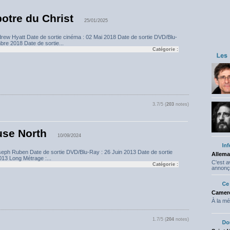
potre du Christ
25/01/2025
drew Hyatt Date de sortie cinéma : 02 Mai 2018 Date de sortie DVD/Blu-
re 2018 Date de sortie...
Catégorie :
3.7/5 (
203
notes)
se North
10/09/2024
oseph Ruben Date de sortie DVD/Blu-Ray : 26 Juin 2013 Date de sortie
Allema
13 Long Métrage :...
C'est 
Catégorie :
annonç
Camero
À la mé
1.7/5 (
204
notes)