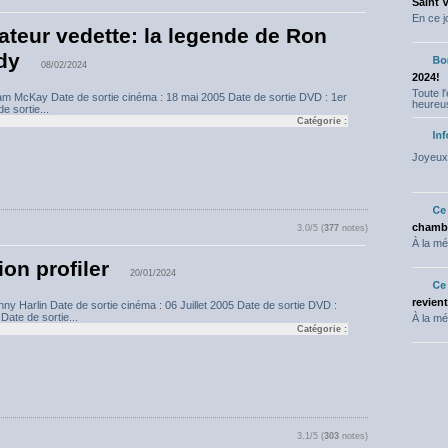
Saint 
En ce j
ateur vedette: la legende de Ron
dy
08/02/2024
2024!
Toute l
dam McKay Date de sortie cinéma : 18 mai 2005 Date de sortie DVD : 1er
heureus
e sortie...
Catégorie :
Joyeux 
chambr
3.0/5 (
377
notes)
À la mé
on profiler
20/01/2024
revien
nny Harlin Date de sortie cinéma : 06 Juillet 2005 Date de sortie DVD :
Date de sortie...
À la mé
Catégorie :
3.1/5 (
303
notes)