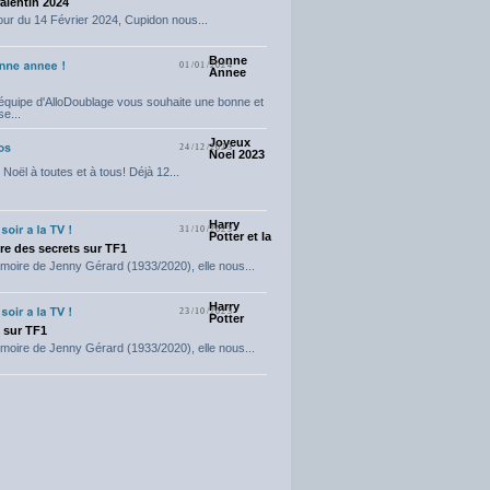
Valentin 2024
our du 14 Février 2024, Cupidon nous...
Bonne
01/01/2024
Annee
'équipe d'AlloDoublage vous souhaite une bonne et
e...
Joyeux
24/12/2023
Noel 2023
Noël à toutes et à tous! Déjà 12...
Harry
31/10/2023
Potter et la
e des secrets sur TF1
moire de Jenny Gérard (1933/2020), elle nous...
Harry
23/10/2023
Potter
t sur TF1
moire de Jenny Gérard (1933/2020), elle nous...