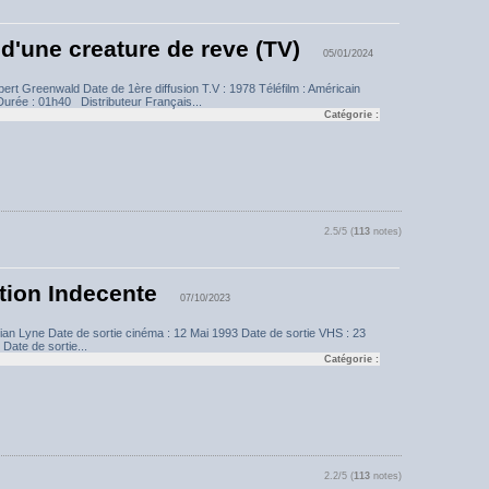
 d'une creature de reve (TV)
05/01/2024
bert Greenwald Date de 1ère diffusion T.V : 1978 Téléfilm : Américain
urée : 01h40 Distributeur Français...
Catégorie :
2.5/5 (
113
notes)
tion Indecente
07/10/2023
rian Lyne Date de sortie cinéma : 12 Mai 1993 Date de sortie VHS : 23
ate de sortie...
Catégorie :
2.2/5 (
113
notes)