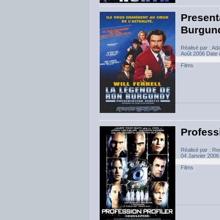
Present
Burgun
Réalisé par : A
Août 2006 Date d
Films
Professi
Réalisé par : Re
04 Janvier 2006 
Films