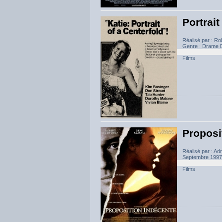
Portrait
Réalisé par : Ro
Genre : Drame D
Films
Proposi
Réalisé par : Ad
Septembre 1997 D
Films