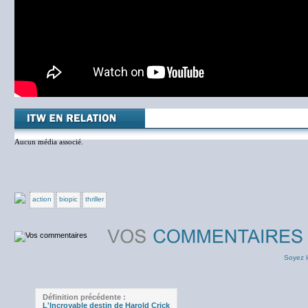
Aucun média associé.
action
biopic
thriller
Soyez l
Définition précédente :
L'Incroyable destin de Harold Crick