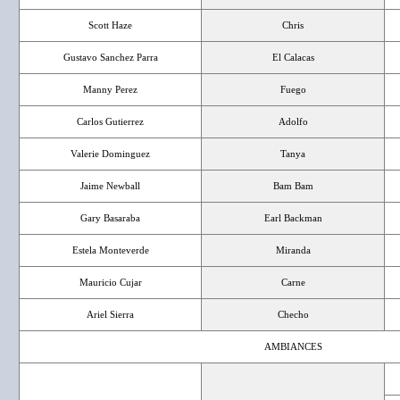
Scott Haze
Chris
Gustavo Sanchez Parra
El Calacas
Manny Perez
Fuego
Carlos Gutierrez
Adolfo
Valerie Dominguez
Tanya
Jaime Newball
Bam Bam
Gary Basaraba
Earl Backman
Estela Monteverde
Miranda
Mauricio Cujar
Carne
Ariel Sierra
Checho
AMBIANCES