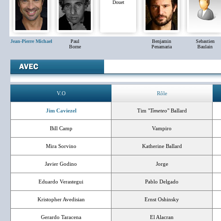
Douet
Jean-Pierre Michael
Paul
Benjamin
Sebastien
Borne
Penamaria
Baulain
V.O
Rôle
Jim Caviezel
Tim "
Timeteo
" Ballard
Bill Camp
Vampiro
Mira Sorvino
Katherine Ballard
Javier Godino
Jorge
Eduardo Verastegui
Pablo Delgado
Kristopher Avedisian
Ernst Oshinsky
Gerardo Taracena
El Alacran