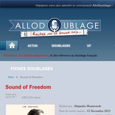
Rejoignez sans plus attendre la communauté
AlloDoublage
!
ACTUS
DOUBLAGES
V.F
Bienvenue sur AlloDoublage.com
, le site référence du doublage français.
Films
>
Sound of Freedom
Votre avis
sur la VF :
3.0
/5 (153 notes)
Réalisé par
: Alejandro Monteverde
Date de sortie cinéma
: 15 Novembre 2023