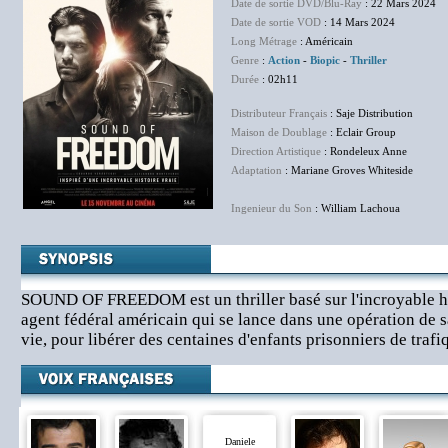
Date de sortie DVD/Blu-Ray
: 22 Mars 2024
Date de sortie VOD
: 14 Mars 2024
Long Métrage
: Américain
Genre
:
Action
-
Biopic
-
Thriller
Durée
: 02h11
Distributeur Français
: Saje Distribution
Maison de Doublage
: Eclair Group
Direction Artistique
: Rondeleux Anne
Adaptation
: Mariane Groves Whiteside
Ingenieur du Son
: William Lachoua
SOUND OF FREEDOM est un thriller basé sur l'incroyable hi
agent fédéral américain qui se lance dans une opération de s
vie, pour libérer des centaines d'enfants prisonniers de trafi
Daniele