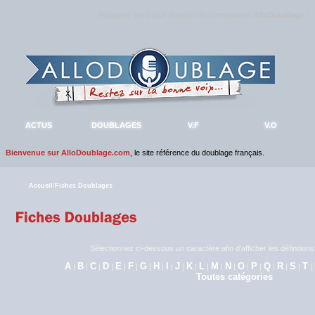
Rejoignez sans plus attendre la communauté
AlloDoublage
!
ACTUS
DOUBLAGES
V.F
V.O
Bienvenue sur AlloDoublage.com
, le site référence du doublage français.
Accueil
/
Fiches Doublages
Sélectionnez ci-dessous un caractère afin d'afficher les définitio
A
B
C
D
E
F
G
H
I
J
K
L
M
N
O
P
Q
R
S
T
|
|
|
|
|
|
|
|
|
|
|
|
|
|
|
|
|
|
|
|
Toutes catégories