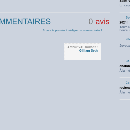
Saint 
En ce j
2024!
Toute l
0
avis
heureus
Soyez le premier à rédiger un commentaire !
Joyeux 
Acteur V.O suivant :
Gilliam Seth
chambr
À la mé
revien
À la mé