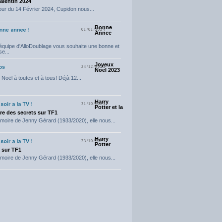
Valentin 2024
our du 14 Février 2024, Cupidon nous...
Bonne
01/01/2024
Annee
'équipe d'AlloDoublage vous souhaite une bonne et
e...
Joyeux
24/12/2023
Noel 2023
Noël à toutes et à tous! Déjà 12...
Harry
31/10/2023
Potter et la
e des secrets sur TF1
moire de Jenny Gérard (1933/2020), elle nous...
Harry
23/10/2023
Potter
t sur TF1
moire de Jenny Gérard (1933/2020), elle nous...