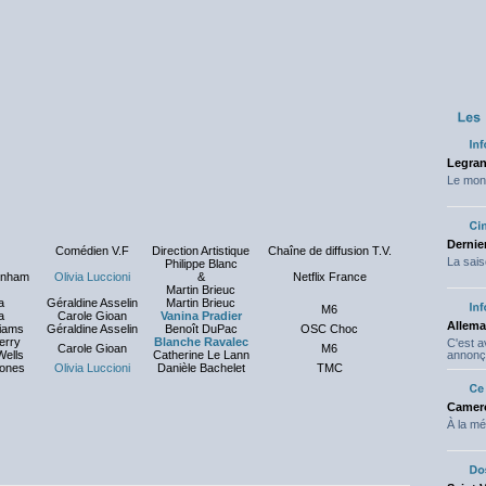
Legran
Le mond
Dernier
Comédien V.F
Direction Artistique
Chaîne de diffusion T.V.
La sais
Philippe Blanc
rnham
Olivia Luccioni
&
Netflix France
Martin Brieuc
a
Géraldine Asselin
Martin Brieuc
M6
a
Carole Gioan
Vanina Pradier
Allema
liams
Géraldine Asselin
Benoît DuPac
OSC Choc
erry
Blanche Ravalec
C'est 
Carole Gioan
M6
Wells
Catherine Le Lann
annonç
ones
Olivia Luccioni
Danièle Bachelet
TMC
Camero
À la mé