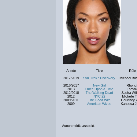
Année
Titre
Rôle
2017/2019
Star Trek : Discovery
Michael Bu
2016/2017
New Girl
Rhond
2013
Once Upon a Time
Tamar
2012/2018
The Walking Dead
Sasha Wil
2012
NYC 22
Michelle T
2009/2011
The Good Wife
Courtney 
2009
American Wives
Kanessa J
Aucun média associé.