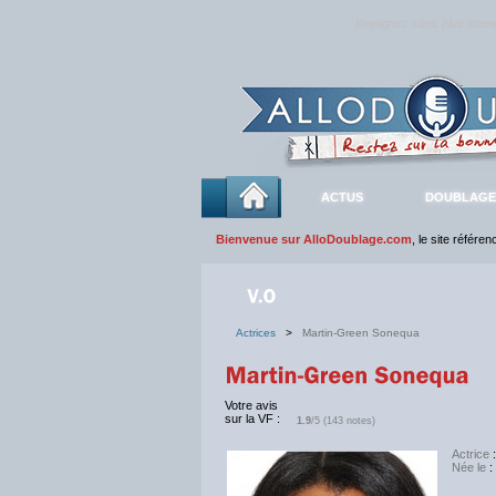
Rejoignez sans plus atte
ACTUS
DOUBLAGE
Bienvenue sur AlloDoublage.com
, le site référe
Actrices
>
Martin-Green Sonequa
Votre avis
sur la VF :
1.9
/5 (143 notes)
Actrice
:
Née le
: