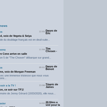
Deces de
22/05/2025
Eric
d, voix de Vegeta & Seiya
e du doublage français est en deuil suite...
The
11/04/2025
Chosen -
e Cene arrive en salle
on 5 de "The Chosen" débarque sur grand...
Deces de
09/01/2025
Benoit
ne, voix de Morgan Freeman
avec une immense tristesse que nous vous
ons...
Titanic de
23/06/2024
James
n, ce soir sur TF1!
moire de Jenny Gérard (1933/2020), elle nous...
20 films a
14/02/2024
voir pour la