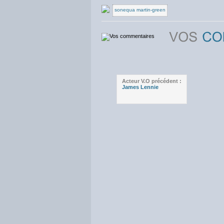
sonequa martin-green
Acteur V.O précédent :
James Lennie