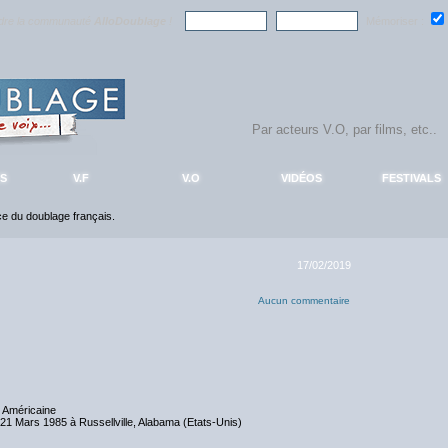
ndre la communauté
AlloDoublage
!
Mémoriser :
S
V.F
V.O
VIDÉOS
FESTIVALS
nce du doublage français.
17/02/2019
Aucun commentaire
 Américaine
 21 Mars 1985 à Russellville, Alabama (Etats-Unis)