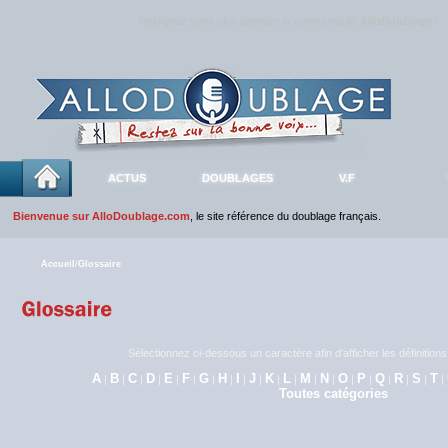
Rejoignez sans plus attendre la communauté
AlloDoublage
!
ACTUS
DOUBLAGES
V.F
Bienvenue sur AlloDoublage.com
, le site référence du doublage français.
Accueil
/
Glossaire
Sélectionnez ci-dessous un caractère afin d'afficher les définitio
A
B
C
D
E
F
G
H
I
J
K
L
M
N
O
P
Q
R
S
T
|
|
|
|
|
|
|
|
|
|
|
|
|
|
|
|
|
|
|
|
Toutes catégories