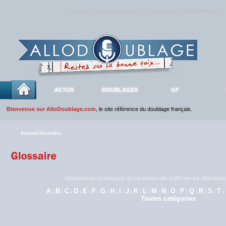
Rejoignez sans plus attendre la communauté
AlloDoublage
!
ACTUS
DOUBLAGES
V.F
Bienvenue sur AlloDoublage.com
, le site référence du doublage français.
Accueil
/
Glossaire
Sélectionnez ci-dessous un caractère afin d'afficher les définitio
A
B
C
D
E
F
G
H
I
J
K
L
M
N
O
P
Q
R
S
T
|
|
|
|
|
|
|
|
|
|
|
|
|
|
|
|
|
|
|
|
Toutes catégories