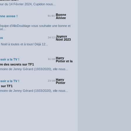
our du 14 Février 2024, Cupidon nous...
Bonne
01/01/2024
Annee
'équipe d'AlloDoublage vous souhaite une bonne et
e...
Joyeux
24/12/2023
Noel 2023
Noël à toutes et à tous! Déjà 12...
Harry
31/10/2023
Potter et la
e des secrets sur TF1
moire de Jenny Gérard (1933/2020), elle nous...
Harry
23/10/2023
Potter
t sur TF1
moire de Jenny Gérard (1933/2020), elle nous...