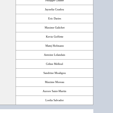
Philippe Chaine
Jaynelia Coadou
Eric Daries
Maxime Galichet
Kevin Goffette
Matej Hofmann
Antoine Lelandais
Celine Melloul
Sandrine Moaligou
Maxime Moreau
Aurore Saint-Martin
Loelia Salvador