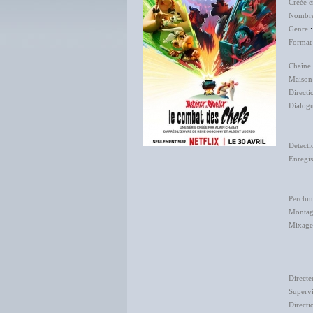
Créée 
Nombre
Genre
Format
Chaîne 
Maison
Directi
Dialog
Beno
Detecti
Enregis
Rap
Edo
Perchm
Monta
Mixage
Samu
Char
Directe
Supervi
Directi