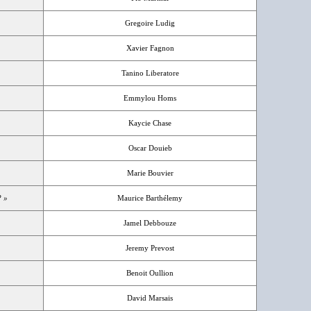
Gregoire Ludig
Xavier Fagnon
Tanino Liberatore
Emmylou Homs
Kaycie Chase
Oscar Douieb
Marie Bouvier
? »
Maurice Barthélemy
Jamel Debbouze
Jeremy Prevost
Benoit Oullion
David Marsais