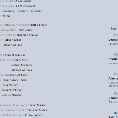
en 2025 par
: Alain Chabat
 de saisons
: 01
(5 épisodes)
:
Animation
-
Aventure
-
Comédie
: 30 min
de diffusion en France
: Netflix France
 de Doublage
: Piste Rouge
on Artistique
: Delphine Braillon
Legran
ues
: Alain Chabat
Le mond
it Oullion
on
: Vincent Bonneau
Dernier
trement
: Remi Seznec
La sais
hael Seydoux
uard Goffaux
an
: Nathan Audebaud
Allema
ge
: Laure-Anne Darras
C'est 
: Tom Macary
annonç
el Delorme
les Michaud
Camero
À la mé
ur Général Piste Rouge
: Brian Seznec
sion enregistrements
: Christine Seznec
on Post-Production
: Jessica Roesch
Saint 