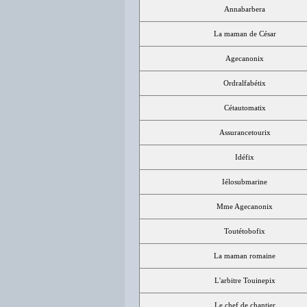
Annabarbera
La maman de César
Agecanonix
Ordralfabétix
Cétautomatix
Assurancetourix
Idéfix
Iélosubmarine
Mme Agecanonix
Toutétobofix
La maman romaine
L'arbitre Touinepix
Le chef de chantier