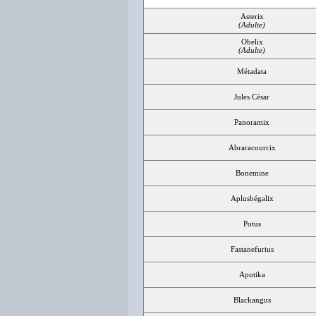
Asterix
(Adulte)
Obelix
(Adulte)
Métadata
Jules César
Panoramix
Abraracourcix
Bonemine
Aplusbégalix
Potus
Fastanefurius
Apotika
Blackangus