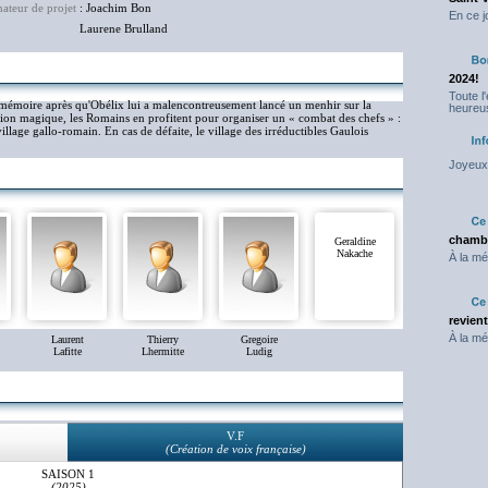
ateur de projet
: Joachim Bon
En ce j
urene Brulland
2024!
Toute l
 mémoire après qu'Obélix lui a malencontreusement lancé un menhir sur la
heureus
otion magique, les Romains en profitent pour organiser un « combat des chefs » :
llage gallo-romain. En cas de défaite, le village des irréductibles Gaulois
Joyeux 
chambr
Geraldine
Nakache
À la mé
revien
À la mé
Laurent
Thierry
Gregoire
Lafitte
Lhermitte
Ludig
V.F
(Création de voix française)
SAISON 1
(2025)