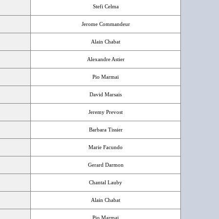
Stefi Celma
Jerome Commandeur
Alain Chabat
Alexandre Astier
Pio Marmai
David Marsais
Jeremy Prevost
Barbara Tissier
Marie Facundo
Gerard Darmon
Chantal Lauby
Alain Chabat
Pio Marmai