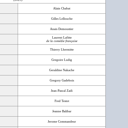
Alain Chabat
Gilles Lellouche
Anais Demoustier
Laurent Lafitte
de la comédie française
Thierry Lhermitte
Gregoire Ludig
Geraldine Nakache
Gregory Gadebois
Jean-Pascal Zadi
Fred Testot
Jeanne Balibar
Jerome Commandeur