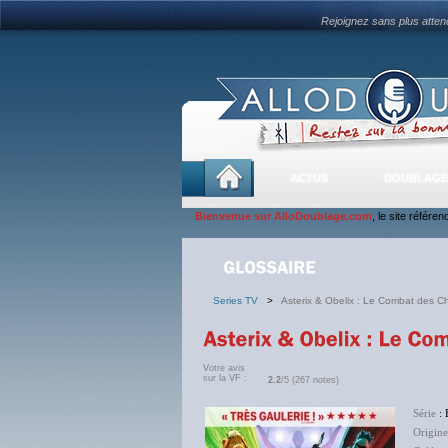
Rejoignez sans plus atte
ACTUS
DOUBLAGE
Bienvenue sur AlloDoublage.com
, le site référe
Series TV
>
Asterix & Obelix : Le Combat des C
Votre avis
sur la VF :
2.2
/5 (267 notes)
Série
: 
Origine