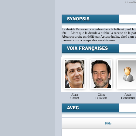
Coordin
La
Le druide Panoramix sombre dans la folie et perd la
tête… Alors que le druide a oublié la recette de la p
Abraracourcix est défié par Aplusbégalix, chef d'un vi
passera sous la coupe des envahisseurs…
Alain
Gilles
Anais
Chabat
Lellouche
Demoustier
Rôle