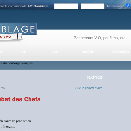
ndre la communauté
AlloDoublage
!
Mémoriser :
S
V.F
V.O
VIDÉOS
FESTIVALS
nce du doublage français.
01/05/2025
hefs
Aucun commentaire
En cours de production
: Française