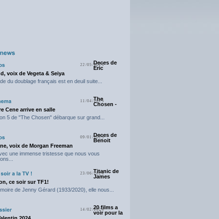
Deces de
22/05/2025
Eric
d, voix de Vegeta & Seiya
e du doublage français est en deuil suite...
The
11/04/2025
Chosen -
e Cene arrive en salle
on 5 de "The Chosen" débarque sur grand...
Deces de
09/01/2025
Benoit
ne, voix de Morgan Freeman
avec une immense tristesse que nous vous
ons...
Titanic de
23/06/2024
James
n, ce soir sur TF1!
moire de Jenny Gérard (1933/2020), elle nous...
20 films a
14/02/2024
voir pour la
Valentin 2024