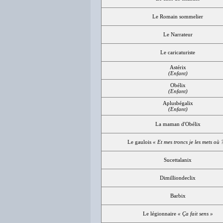
Le Romain sommelier
Le Narrateur
Le caricaturiste
Astérix
(Enfant)
Obélix
(Enfant)
Aplusbégalix
(Enfant)
La maman d'Obélix
Le gaulois
« Et mes troncs je les mets où 
Sucettalanix
Dimilliondeclix
Barbix
Le légionnaire
« Ça fait sens »