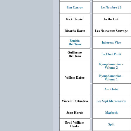
Jim Carrey
Le Nombre 23
Nick Damici
In the Cut
Ricardo Darin
Les Nouveaux Sauvage
Benicio
Inherent Vice
Del Toro
Guillermo
Le Chat Potté
Del Toro
Nymphomaniac -
Volume 2
Nymphomaniac -
Willem Dafoe
Volume 1
Antichrist
Vincent D'Onofrio
Les Sept Mercenaires
Sean Harris
Macbeth
Brad William
Split
Henke