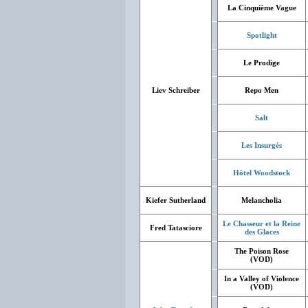
La Cinquième Vague
Spotlight
Le Prodige
Liev Schreiber
Repo Men
Salt
Les Insurgés
Hôtel Woodstock
Kiefer Sutherland
Melancholia
Le Chasseur et la Reine
Fred Tatasciore
des Glaces
The Poison Rose
(VOD)
In a Valley of Violence
(VOD)