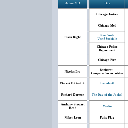
Acteur V.O
Titre
Chicago Justice
Chicago Med
New York
Jason Beghe
Unité Spéciale
Chicago Police
Department
Chicago Fire
Bankerot :
Nicolas Bro
Coups de feu en cuisine
Vincent D'Onofrio
Daredevil
Richard Dormer
The Day of the Jackal
Anthony Stewart
Merlin
Head
Mikey Leon
False Flag