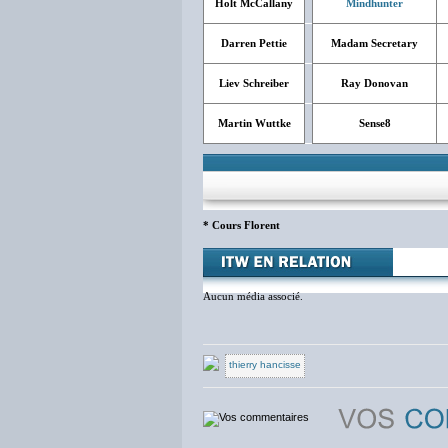
Holt McCallany
Mindhunter
Darren Pettie
Madam Secretary
Liev Schreiber
Ray Donovan
Martin Wuttke
Sense8
* Cours Florent
Aucun média associé.
thierry hancisse