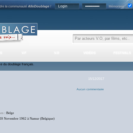
ndre la communauté
AlloDoublage
!
Mémoriser :
S
V.F
V.O
VIDÉOS
FESTIVALS
nce du doublage français.
15/12/2017
Aucun commentaire
ien
: Belge
20 Novembre 1962 à Namur (Belgique)