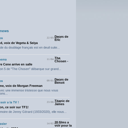
Deces de
22/05/2025
Eric
d, voix de Vegeta & Seiya
e du doublage français est en deuil suite...
The
11/04/2025
Chosen -
e Cene arrive en salle
on 5 de "The Chosen" débarque sur grand...
Deces de
09/01/2025
Benoit
ne, voix de Morgan Freeman
avec une immense tristesse que nous vous
ons...
Titanic de
23/06/2024
James
n, ce soir sur TF1!
moire de Jenny Gérard (1933/2020), elle nous...
20 films a
14/02/2024
voir pour la