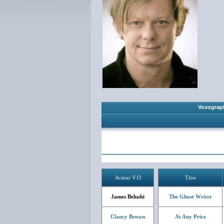
Voxograp
Acteur V.O
Titre
James Belushi
The Ghost Writer
Clancy Brown
At Any Price