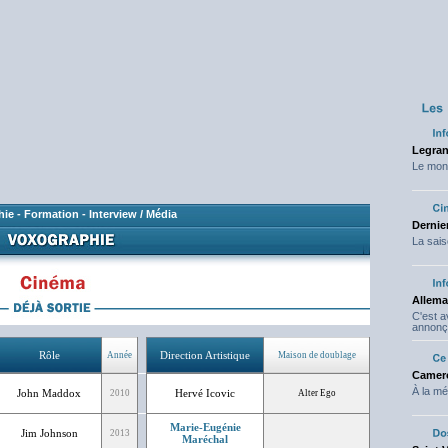
Legran
Le mond
hie
-
Formation
-
Interview / Média
Dernier
La sais
Allema
C'est 
annonç
Rôle
Direction Artistique
Année
Maison de doublage
Camero
À la mé
John Maddox
Hervé Icovic
2010
Alter Ego
Marie-Eugénie
Jim Johnson
2013
Maréchal