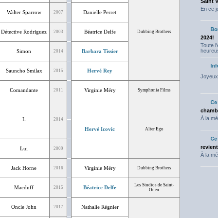
Saint 
En ce j
Walter Sparrow
Danielle Perret
2007
Détective Rodriguez
Béatrice Delfe
2003
Dubbing Brothers
2024!
Toute l
heureus
Simon
Barbara Tissier
2014
Sauncho Smilax
Hervé Rey
2015
Joyeux 
Comandante
Virginie Méry
2011
Symphonia Films
chambr
À la mé
L
2014
Hervé Icovic
Alter Ego
revien
Lui
2009
À la mé
Jack Horne
Virginie Méry
2016
Dubbing Brothers
Les Studios de Saint-
Macduff
Béatrice Delfe
2015
Ouen
Oncle John
Nathalie Régnier
2017