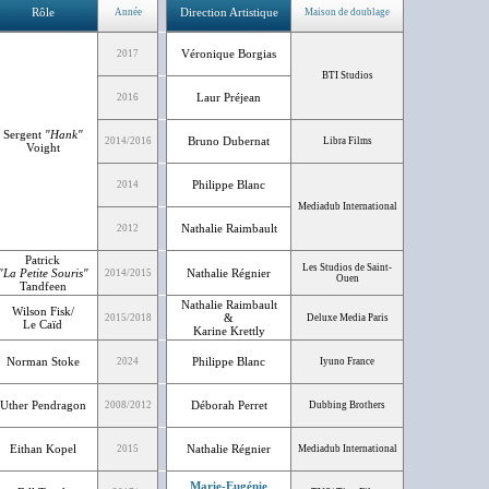
Rôle
Direction Artistique
Année
Maison de doublage
Véronique Borgias
2017
BTI Studios
Laur Préjean
2016
Sergent
"Hank"
Bruno Dubernat
2014/2016
Libra Films
Voight
Philippe Blanc
2014
Mediadub International
Nathalie Raimbault
2012
Patrick
Les Studios de Saint-
"La Petite Souris"
Nathalie Régnier
2014/2015
Ouen
Tandfeen
Nathalie Raimbault
Wilson Fisk/
&
2015/2018
Deluxe Media Paris
Le Caïd
Karine Krettly
Norman Stoke
Philippe Blanc
2024
Iyuno France
Uther Pendragon
Déborah Perret
2008/2012
Dubbing Brothers
Eithan Kopel
Nathalie Régnier
2015
Mediadub International
Marie-Eugénie