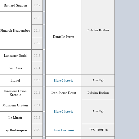
Bernard Sugden
2012
2015
Plutarch Heavensbee
Dubbing Brothers
2014
Danielle Perret
2013
Lancaster Dodd
2012
Paul Zara
2011
Lionel
Hervé Icovic
2010
Alter Ego
Directeur Orson
Jean-Pierre Dorat
2016
Dubbing Brothers
Krennic
Monsieur Gratton
2014
Hervé Icovic
Alter Ego
Le Miroir
2012
Ray Ruskinspear
José Luccioni
2020
TVS/ TitraFilm