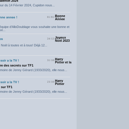
Valentin 2024
our du 14 Février 2024, Cupidon nous...
Bonne
01/01/2024
Annee
'équipe d'AlloDoublage vous souhaite une bonne et
e...
Joyeux
24/12/2023
Noel 2023
Noël à toutes et à tous! Déjà 12...
Harry
31/10/2023
Potter et la
e des secrets sur TF1
moire de Jenny Gérard (1933/2020), elle nous...
Harry
23/10/2023
Potter
t sur TF1
moire de Jenny Gérard (1933/2020), elle nous...