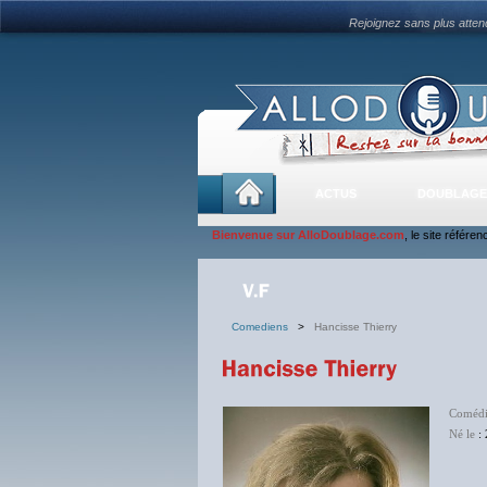
Rejoignez sans plus atte
ACTUS
DOUBLAGE
Bienvenue sur AlloDoublage.com
, le site référe
Comediens
>
Hancisse Thierry
Coméd
Né le
: 