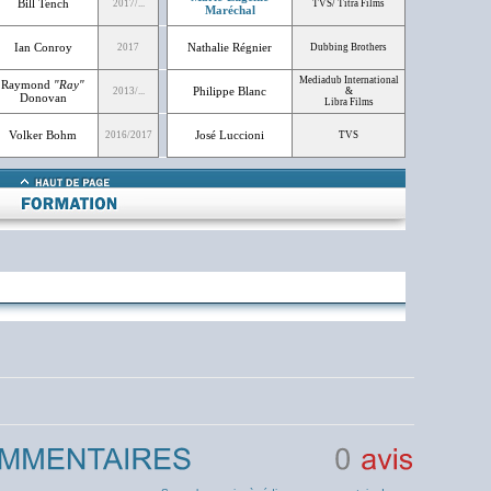
Bill Tench
2017/...
TVS/ Titra Films
Maréchal
Ian Conroy
Nathalie Régnier
2017
Dubbing Brothers
Mediadub International
Raymond
"Ray"
Philippe Blanc
2013/...
&
Donovan
Libra Films
Volker Bohm
José Luccioni
2016/2017
TVS
0
avis