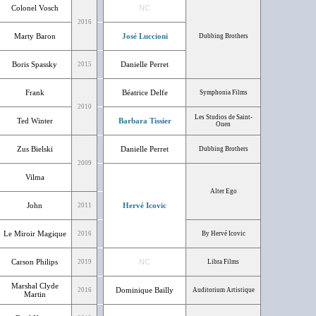
Colonel Vosch
NC
2016
Marty Baron
José Luccioni
Dubbing Brothers
Boris Spassky
Danielle Perret
2015
Frank
Béatrice Delfe
Symphonia Films
2010
Les Studios de Saint-
Ted Winter
Barbara Tissier
Ouen
Zus Bielski
Danielle Perret
Dubbing Brothers
2009
Vilma
Alter Ego
John
Hervé Icovic
2011
Le Miroir Magique
2016
By Hervé Icovic
Carson Philips
NC
2019
Libra Films
Marshal Clyde
Dominique Bailly
2016
Auditorium Artistique
Martin