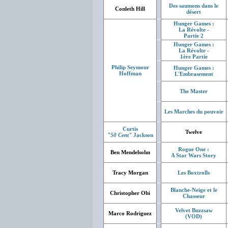
Des saumons dans le
Conleth Hill
désert
Hunger Games :
La Révolte -
Partie 2
Hunger Games :
La Révolte -
1ère Partie
Philip Seymour
Hunger Games :
Hoffman
L'Embrasement
The Master
Les Marches du pouvoir
Curtis
Twelve
"50 Cent"
Jackson
Rogue One :
Ben Mendelsohn
A Star Wars Story
Tracy Morgan
Les Boxtrolls
Blanche-Neige et le
Christopher Obi
Chasseur
Velvet Buzzsaw
Marco Rodriguez
(VOD)