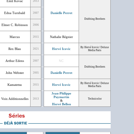
Emil Kovac
2013
Edna Turnbald
Danielle Perret
2007
Dubbing Brothers
Elmer C. Robinson
2006
Marcus
Nathalie Régnier
2015
By Hervé Icovic/ Deluxe
Rex Blau
Hervé Icovic
2021
Media Paris
Arthur Edens
NC
2007
Dubbing Brothers
John Webster
Danielle Perret
2005
By Hervé Icovic/ Deluxe
Kamatetsu
Hervé Icovic
2015
Media Paris
Jean-Philippe
Puymartin
Voix Additionnelles
2013
Technicolor
&
Hervé Bellon