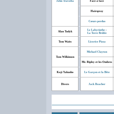
John Travolta
Face à face
Hairspray
Cœurs perdus
Le Labyrinthe :
Alan Tudyk
La Terre Brûlée
Tom Waits
Licorice Pizza
Michael Clayton
Tom Wilkinson
Mr. Ripley et les Ombres
Koji Yakusho
Le Garçon et la Bête
Divers
Jack Reacher