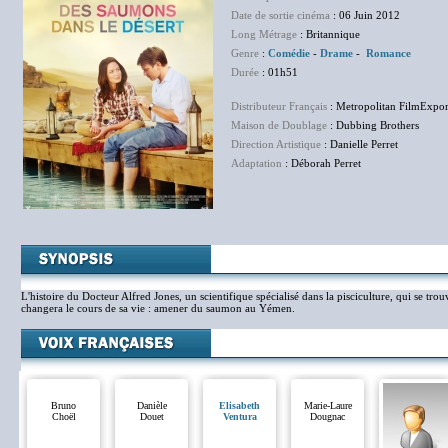
Date de sortie cinéma
: 06 Juin 2012
Long Métrage
: Britannique
Genre
:
Comédie
-
Drame
-
Romance
Durée
: 01h51
Distributeur Français
: Metropolitan FilmExpor
Maison de Doublage
: Dubbing Brothers
Direction Artistique
: Danielle Perret
Adaptation
: Déborah Perret
L'histoire du Docteur Alfred Jones, un scientifique spécialisé dans la pisciculture, qui se tr
changera le cours de sa vie : amener du saumon au Yémen.
Bruno
Danièle
Elisabeth
Marie-Laure
Choël
Douet
Ventura
Dougnac