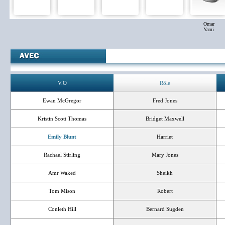
Omar
Yami
V.O
Rôle
Ewan McGregor
Fred Jones
Kristin Scott Thomas
Bridget Maxwell
Emily Blunt
Harriet
Rachael Stirling
Mary Jones
Amr Waked
Sheikh
Tom Mison
Robert
Conleth Hill
Bernard Sugden