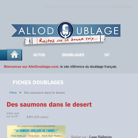
Rejoignez sans plus attendre la communauté
AlloDoublage
!
ACTUS
DOUBLAGES
V.F
Bienvenue sur AlloDoublage.com
, le site référence du doublage français.
Films
>
Des saumons dans le desert
Votre avis
sur la VF :
2.0
/5 (224 notes)
Réalisé par
: Lasse Hallström