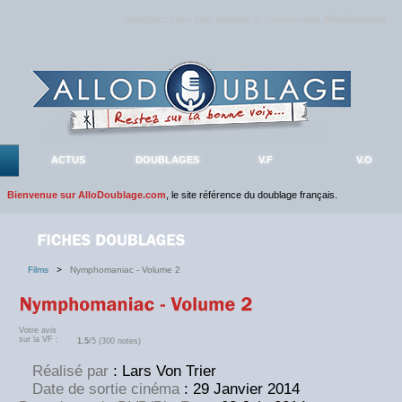
Rejoignez sans plus attendre la communauté
AlloDoublage
!
ACTUS
DOUBLAGES
V.F
V.O
Bienvenue sur AlloDoublage.com
, le site référence du doublage français.
Films
>
Nymphomaniac - Volume 2
Votre avis
sur la VF :
1.5
/5 (300 notes)
Réalisé par
: Lars Von Trier
Date de sortie cinéma
: 29 Janvier 2014