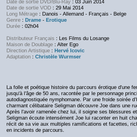
Date de sortie DVD/Blu-Ray
: 03 Juin 2014
Date de sortie VOD
: 29 Mai 2014
Long Métrage
: Danois - Allemand - Français - Belge
Genre
:
Drame
-
Erotique
Durée
: 02h04
Distributeur Français
: Les Films du Losange
Maison de Doublage
: Alter Ego
Direction Artistique
:
Hervé Icovic
Adaptation
:
Christèle Wurmser
La folle et poétique histoire du parcours érotique d'une
jusqu'à l'âge de 50 ans, racontée par le personnage princi
autodiagnostiquée nymphomane. Par une froide soirée d’hi
charmant célibataire Seligman découvre Joe dans une rue
Après l'avoir ramenée chez lui, il soigne ses blessures et 
Seligman écoute intensément Joe lui raconter en huit cha
récit de sa vie aux multiples ramifications et facettes, ri
en incidents de parcours.