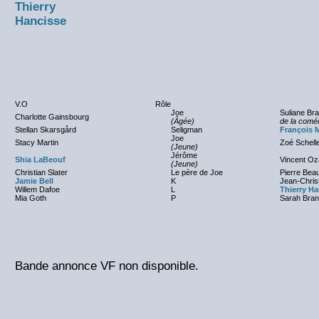
Thierry
Hancisse
V.O
Rôle
Joe
Suliane Br
Charlotte Gainsbourg
(Âgée)
de la coméd
Stellan Skarsgård
Seligman
François 
Joe
Stacy Martin
Zoé Schell
(Jeune)
Jérôme
Shia LaBeouf
Vincent O
(Jeune)
Christian Slater
Le père de Joe
Pierre Bea
Jamie Bell
K
Jean-Chris
Willem Dafoe
L
Thierry Ha
Mia Goth
P
Sarah Bra
Bande annonce VF non disponible.