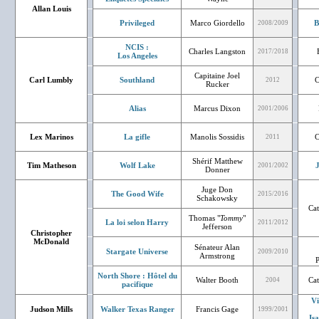
Allan Louis
Privileged
Marco Giordello
B
2008/2009
NCIS :
Charles Langston
2017/2018
Los Angeles
Capitaine Joel
Carl Lumbly
Southland
C
2012
Rucker
Alias
Marcus Dixon
2001/2006
Lex Marinos
La gifle
Manolis Sossidis
C
2011
Shérif Matthew
Tim Matheson
Wolf Lake
J
2001/2002
Donner
Juge Don
The Good Wife
2015/2016
Schakowsky
Cat
Thomas "
Tommy
"
La loi selon Harry
2011/2012
Jefferson
Christopher
McDonald
Sénateur Alan
Stargate Universe
2009/2010
Armstrong
P
North Shore : Hôtel du
Walter Booth
Cat
2004
pacifique
Vi
Judson Mills
Walker Texas Ranger
Francis Gage
1999/2001
Is