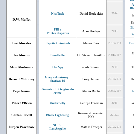
A
Bl
Nip/Tuck
David Hodgekiss
2004
M
D.W. Moffet
Ph
Bl
FBI :
Alan Hodges
2003
Portés disparus
M
Esai Morales
Esprits Criminels
Mateo Cruz
Emm
2013/2014
M
Joe Morton
Smallville
Dr. Steven Hamilton
2001/2002
Moni Moshonov
The Spy
Jacob Shimoni
T
2019
Grey's Anatomy :
Dermot Mulroney
Greg Tanner
Da
2018/2019
Station 19
Genesis : L'Origine du
Pepe Nunné
Mateo Rocha
R
2006/2007
crime
Peter O'Brien
Underbelly
George Freeman
Gu
2009
Révérend Jeremiah
Clifton Powell
Black Lightning
2018/...
Holt
NCIS :
Jürgen Prochnow
Mattias Draeger
2010/2014
Los Angeles