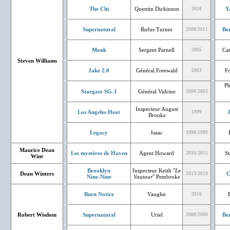
The Chi
Quentin Dickinson
Y
2018
Supernatural
Rufus Turner
Be
2008/2011
Monk
Sergent Parnell
Cat
2005
Steven Williams
Jake 2.0
Général Freewald
Fr
2003
Ph
Stargate SG-1
Général Vidrine
2000/2003
Inspecteur August
Los Angeles Heat
J
1999
Brooks
Legacy
Isaac
1998/1999
Maurice Dean
Les mystères de Haven
Agent Howard
St
2010/2015
Wint
Brooklyn
Inspecteur Keith "
Le
Dean Winters
C
2013/2019
Nine-Nine
Vautour
" Pembroke
Burn Notice
Vaughn
2010
Robert Wisdom
Supernatural
Uriel
Be
2008/2009