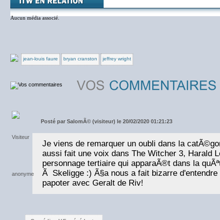
Aucun média associé.
jean-louis faure
bryan cranston
jeffrey wright
Posté par
SalomÃ© (visiteur) le 20/02/2020 01:21:23
Je viens de remarquer un oubli dans la catÃ©gor
aussi fait une voix dans The Witcher 3, Harald
personnage tertiaire qui apparaÃ®t dans la quÃª
Ã Skeligge :) Ã§a nous a fait bizarre d'entendre
papoter avec Geralt de Riv!