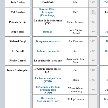
Josh Barker
Northfork
Matt
Dé
2003
Peter et Elliott
1978
Cal Bartlett
le dragon
Paul
Pe
(2003)
(Redoublage)
La piste de la délivrance
Patrick Bergin
Daniel Morgan
1997
(TV)
Jack Napier
Hugo Blick
Batman
J
1989
(Jeune)
Richard Burgi
Braqueurs amateurs
Joe Cleeman
H
2005
Ty Burrell
L'Armée des morts
Steve
Da
2004
Artemus St. John
Rocky Carroll
La couleur de l'arnaque
1996
Saint
L'Amour tombé du ciel
Julian Christopher
Carl
2016
(TV)
Le Seul et unique Ivan
Mack
2020
(VOD)
El Camino : Un film
Walter White/
Breaking Bad
Gu
2019
Heisenberg
(VOD)
The Upside :
Phillip Lacasse
Bla
Sous un autre jour