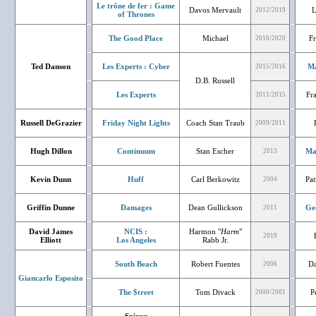
Le trône de fer : Game
Davos Mervault
L
2012/2019
of Thrones
The Good Place
Michael
F
2016/2020
Ted Danson
Les Experts : Cyber
Ma
2015/2016
D.B. Russell
Les Experts
Fr
2011/2015
Russell DeGrazier
Friday Night Lights
Coach Stan Traub
2009/2011
Hugh Dillon
Continuum
Stan Escher
Ma
2013
Kevin Dunn
Huff
Carl Berkowitz
Pat
2004
Griffin Dunne
Damages
Dean Gullickson
Ge
2011
David James
NCIS :
Harmon "
Harm
"
2019
Elliott
Los Angeles
Rabb Jr.
South Beach
Robert Fuentes
Da
2006
Giancarlo Esposito
The $treet
Tom Divack
P
2000/2001