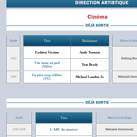
Titre
Réalisateur
Année
Maison de do
Fashion Victime
Andy Tennant
2002
Dubbing Bro
Une nana au poil
Tom Brady
(Vidéo)
Un père trop célèbre
Michael Landon Jr.
1999
Mediadub Intern
(TV)
Titre
Année
Maison de doublage
L'ABC du meurtre
2006/2008
Mediadub International