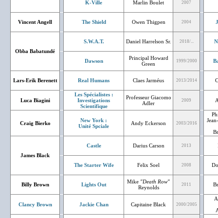
K-Ville
Marlin Boulet
2007
Vincent Angell
The Shield
Owen Thigpen
J
2004
S.W.A.T.
Daniel Harrelson Sr.
N
2018/...
Obba Babatundé
Principal Howard
Dawson
Ba
1999/2000
Green
Lars-Erik Berenett
Real Humans
Claes Jarméus
C
2013/2014
Les Spécialistes :
Professeur Giacomo
Luca Biagini
Investigations
A
2009
Adler
Scientifique
Ph
New York :
Jean-
Craig Bierko
Andy Eckerson
2003/2016
Unité Spciale
B
Castle
Darius Carson
2013
James Black
The Starter Wife
Felix Soel
Do
2008
Mike
"Death Row"
Billy Brown
Lights Out
B
2011
Reynolds
A
Clancy Brown
Jackie Chan
Capitaine Black
2000/2005