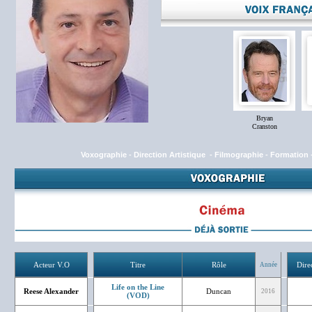
Bryan
Cranston
Voxographie
-
Direction Artistique
-
Filmographie
-
Formation
Acteur V.O
Titre
Rôle
Dire
Année
Life on the Line
Reese Alexander
Duncan
2016
(VOD)