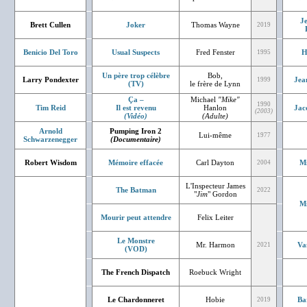
J
Brett Cullen
Joker
Thomas Wayne
2019
Benicio Del Toro
Usual Suspects
Fred Fenster
H
1995
Un père trop célèbre
Bob,
Larry Pondexter
Jea
1999
(TV)
le frère de Lynn
Ça –
Michael
"Mike"
1990
Tim Reid
Il est revenu
Hanlon
Jac
(2003)
(Vidéo)
(Adulte)
Arnold
Pumping Iron 2
Lui-même
1977
Schwarzenegger
(Documentaire)
Robert Wisdom
Mémoire effacée
Carl Dayton
Mi
2004
L'Inspecteur James
The Batman
2022
"
Jim
" Gordon
Mi
Mourir peut attendre
Felix Leiter
Le Monstre
Mr. Harmon
Va
2021
(VOD)
The French Dispatch
Roebuck Wright
Le Chardonneret
Hobie
Ba
2019