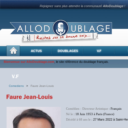
Rejoignez sans plus attendre la communauté
AlloDoublage
!
ACTUS
DOUBLAGES
V.F
Bienvenue sur AlloDoublage.com
, le site référence du doublage français.
Comediens
>
Faure Jean-Louis
Comédien - Directeur Artistique
: Français
Né le
: 18 Juin 1953 à Paris (France)
Décédé à 68 ans le
:
27 Mars 2022 à Saint-Her