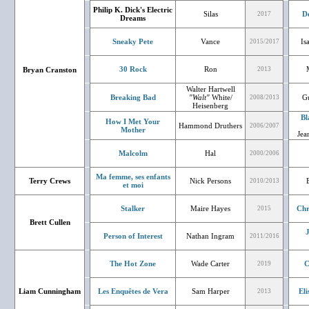
Philip K. Dick's Electric
Silas
D
2017
Dreams
Sneaky Pete
Vance
Is
2015/2017
30 Rock
Ron
Bryan Cranston
2013
Walter Hartwell
Breaking Bad
"Walt"
White/
Gu
2008/2013
Heisenberg
Bl
How I Met Your
Hammond Druthers
2006/2007
Mother
Jea
Malcolm
Hal
2000/2006
Ma femme, ses enfants
Terry Crews
Nick Persons
2010/2013
et moi
Stalker
Maire Hayes
Chr
2015
Brett Cullen
J
Person of Interest
Nathan Ingram
2011/2016
The Hot Zone
Wade Carter
C
2019
Liam Cunningham
Les Enquêtes de Vera
Sam Harper
Eli
2013