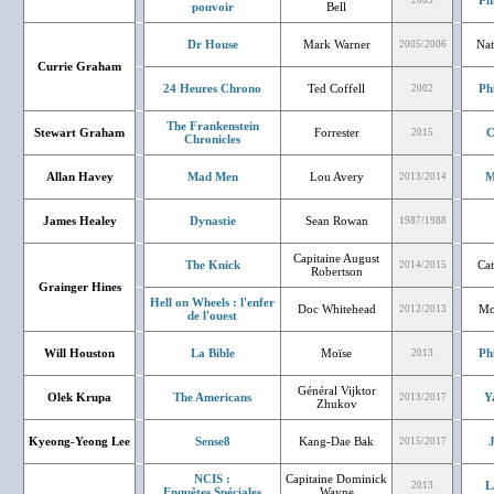
Ph
2003
pouvoir
Bell
Dr House
Mark Warner
Nat
2005/2006
Currie Graham
24 Heures Chrono
Ted Coffell
Ph
2002
The Frankenstein
Stewart Graham
Forrester
C
2015
Chronicles
Allan Havey
Mad Men
Lou Avery
M
2013/2014
James Healey
Dynastie
Sean Rowan
1987/1988
Capitaine August
The Knick
Cat
2014/2015
Robertson
Grainger Hines
Hell on Wheels : l'enfer
Doc Whitehead
Mo
2012/2013
de l'ouest
Will Houston
La Bible
Moïse
Ph
2013
Général Vijktor
Olek Krupa
The Americans
Y
2013/2017
Zhukov
Kyeong-Yeong Lee
Sense8
Kang-Dae Bak
J
2015/2017
NCIS :
Capitaine Dominick
L
2013
Enquêtes Spéciales
Wayne