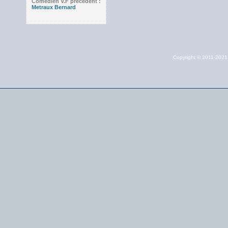
Comédien V.F précédent :
Metraux Bernard
Copyright © 2011-202