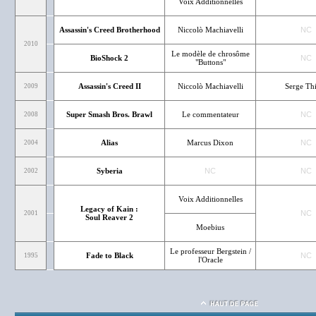
Voix Additionnelles
Assassin's Creed Brotherhood
Niccolò Machiavelli
NC
2010
Le modèle de chrosôme
BioShock 2
NC
"Buttons"
Assassin's Creed II
Niccolò Machiavelli
Serge Thi
2009
Super Smash Bros. Brawl
Le commentateur
NC
2008
Alias
Marcus Dixon
NC
2004
Syberia
NC
NC
2002
Voix Additionnelles
Legacy of Kain :
NC
2001
Soul Reaver 2
Moebius
Le professeur Bergstein /
Fade to Black
NC
1995
l'Oracle