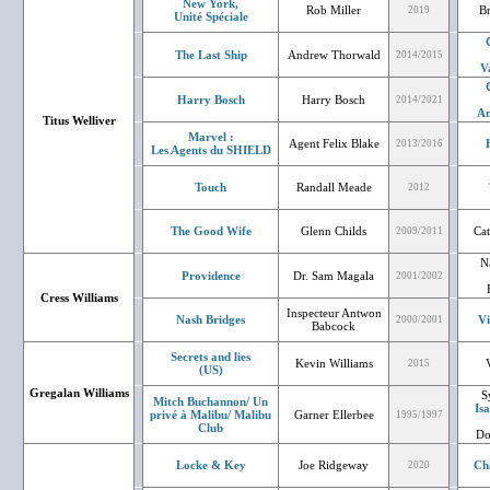
New York,
Rob Miller
B
2019
Unité Spéciale
The Last Ship
Andrew Thorwald
2014/2015
V
Harry Bosch
Harry Bosch
2014/2021
An
Titus Welliver
Marvel :
Agent Felix Blake
2013/2016
Les Agents du SHIELD
Touch
Randall Meade
2012
The Good Wife
Glenn Childs
Cat
2009/2011
N
Providence
Dr. Sam Magala
2001/2002
Cress Williams
Inspecteur Antwon
Nash Bridges
Vi
2000/2001
Babcock
Secrets and lies
Kevin Williams
2015
(US)
Gregalan Williams
S
Mitch Buchannon/ Un
Is
privé à Malibu/ Malibu
Garner Ellerbee
1995/1997
Club
Do
Locke & Key
Joe Ridgeway
Ch
2020