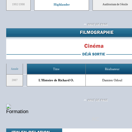
Highlander
1992/1998
Auditorium de l'étoile
Titre
Réalisateur
Année
L'Histoire de Richard O.
Damien Odoul
2007
NC