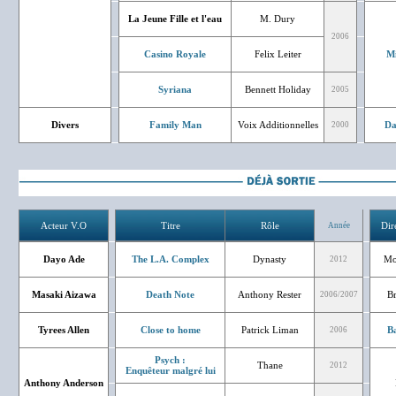
La Jeune Fille et l'eau
M. Dury
2006
Casino Royale
Felix Leiter
Mi
Syriana
Bennett Holiday
2005
Divers
Family Man
Voix Additionnelles
Da
2000
Acteur V.O
Titre
Rôle
Dir
Année
Dayo Ade
The L.A. Complex
Dynasty
Mo
2012
Masaki Aizawa
Death Note
Anthony Rester
B
2006/2007
Tyrees Allen
Close to home
Patrick Liman
Ba
2006
Psych :
Thane
2012
Enquêteur malgré lui
Anthony Anderson