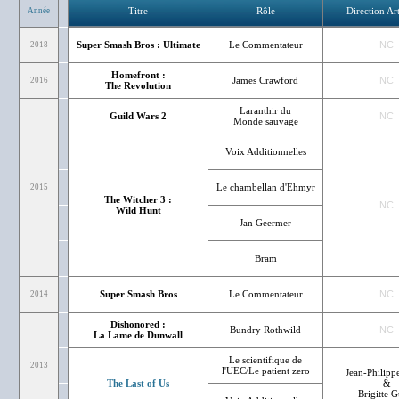
Titre
Rôle
Direction Art
Année
Super Smash Bros : Ultimate
Le Commentateur
NC
2018
Homefront :
James Crawford
NC
2016
The Revolution
Laranthir du
Guild Wars 2
NC
Monde sauvage
Voix Additionnelles
Le chambellan d'Ehmyr
2015
The Witcher 3 :
NC
Wild Hunt
Jan Geermer
Bram
Super Smash Bros
Le Commentateur
NC
2014
Dishonored :
Bundry Rothwild
NC
La Lame de Dunwall
Le scientifique de
2013
l'UEC/Le patient zero
Jean-Philippe
The Last of Us
&
Brigitte G