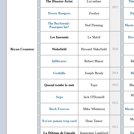
The Disaster Artist
Lui-même
Thi
2017
Power Rangers
Zordon
Da
The Boyfriend :
Ned Fleming
Marie
Pourquoi lui?
Les Insoumis
Le Shérif
Dor
Bryan Cranston
Wakefield
Howard Wakefield
2016
Infiltrator
Robert Mazur
Ré
Godzilla
Joseph Brody
Bé
2014
Quand tombe la nuit
Topo
Bl
2013
Ma
Argo
Jack O'Donnell
2012
Rock Forever
Mike Whitmore
Marie
Ma
Il n'est jamais trop tard
Dean Tainot
2011
La Défense de Lincoln
Inspecteur Lankford
Da