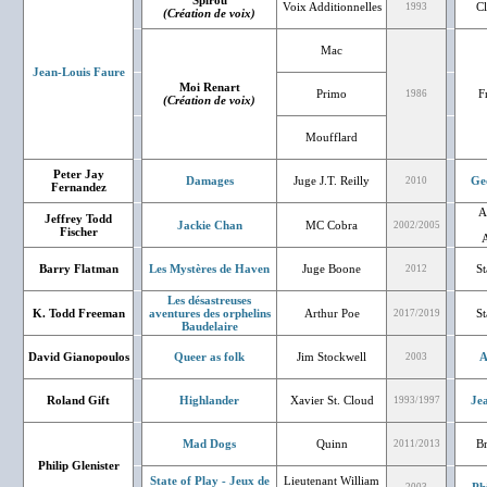
Spirou
Voix Additionnelles
Cl
1993
(Création de voix)
Mac
Jean-Louis Faure
Moi Renart
Primo
F
1986
(Création de voix)
Moufflard
Peter Jay
Damages
Juge J.T. Reilly
Ge
2010
Fernandez
A
Jeffrey Todd
Jackie Chan
MC Cobra
2002/2005
Fischer
Barry Flatman
Les Mystères de Haven
Juge Boone
St
2012
Les désastreuses
K. Todd Freeman
aventures des orphelins
Arthur Poe
St
2017/2019
Baudelaire
David Gianopoulos
Queer as folk
Jim Stockwell
A
2003
Roland Gift
Highlander
Xavier St. Cloud
Je
1993/1997
Mad Dogs
Quinn
B
2011/2013
Philip Glenister
State of Play - Jeux de
Lieutenant William