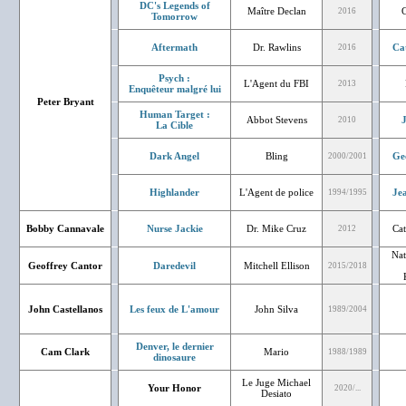
DC's Legends of
Maître Declan
G
2016
Tomorrow
Aftermath
Dr. Rawlins
Ca
2016
Psych :
L'Agent du FBI
2013
Enquêteur malgré lui
Peter Bryant
Human Target :
Abbot Stevens
J
2010
La Cible
Dark Angel
Bling
Ge
2000/2001
Highlander
L'Agent de police
Je
1994/1995
Bobby Cannavale
Nurse Jackie
Dr. Mike Cruz
Cat
2012
Nat
Geoffrey Cantor
Daredevil
Mitchell Ellison
2015/2018
John Castellanos
Les feux de L'amour
John Silva
1989/2004
Denver, le dernier
Cam Clark
Mario
1988/1989
dinosaure
Le Juge Michael
Your Honor
2020/...
Desiato