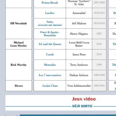
Norman "
Lechero
"
Prison Break
2007/2008
St. John
Lucifer
Amenadiel
D
2016/2021
Suits,
DB Woodside
Jeff Malone
B
2014/2019
avocats sur mesure
Once & Again :
Henry Higgins
Do
2002
Deuxième
Michael
Louis Bell/Cocoa
AJ and the Queen
Th
2020
Leon-Wooley
Butter
Castle
Jason Penn
2010
Rick Worthy
Mentalist
Terry Andrews
Th
2009
Les 7 mercenaires
Nathan Jackson
J
1998/2000
A
Divers
Jackie Chan
Voix Additionnelles
2000/2005