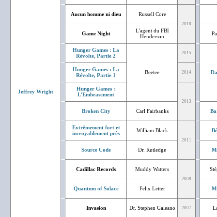
Aucun homme ni dieu
Russell Core
2018
L'agent du FBI
Game Night
Pa
Henderson
Hunger Games : La
2015
Révolte, Partie 2
Hunger Games : La
Beetee
Da
2014
Révolte, Partie 1
Hunger Games :
Jeffrey Wright
L'Embrasement
2013
Broken City
Carl Fairbanks
Ba
Extrêmement fort et
William Black
Bé
incroyablement près
2011
Source Code
Dr. Rutledge
Mi
Cadillac Records
Muddy Watters
St
2008
Quantum of Solace
Felix Leiter
Mi
Invasion
Dr. Stephen Galeano
L
2007