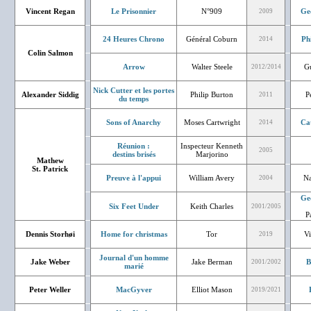
Vincent Regan
Le Prisonnier
N°909
Ge
2009
24 Heures Chrono
Général Coburn
Ph
2014
Colin Salmon
Arrow
Walter Steele
Gu
2012/2014
Nick Cutter et les portes
Alexander Siddig
Philip Burton
P
2011
du temps
Sons of Anarchy
Moses Cartwright
Ca
2014
Réunion :
Inspecteur Kenneth
2005
destins brisés
Marjorino
Mathew
St. Patrick
Preuve à l'appui
William Avery
Na
2004
Ge
Six Feet Under
Keith Charles
2001/2005
P
Dennis Storhøi
Home for christmas
Tor
Vi
2019
Journal d'un homme
Jake Weber
Jake Berman
B
2001/2002
marié
Peter Weller
MacGyver
Elliot Mason
2019/2021