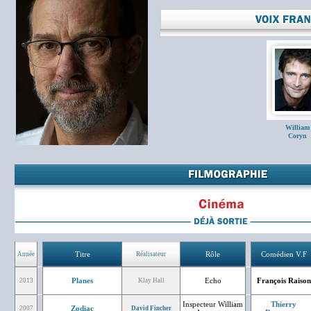
William
Coryn
Titre
Rôle
Comédien V.F
Année
Réalisateur
Planes
Echo
François Raison
2013
Klay Hall
Inspecteur William
Thierry
Zodiac
2007
David Fincher