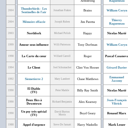
Armstrong
Ragueneau
Thunderbirds - Les
Brains
William Coryn
2004
Jonathan Frakes
Sentinelles de l'air
Thierry
Mémoire effacée
Jim Paretta
2004
Joseph Ruben
Ragueneau
Northfork
Happy
Nicolas Marié
2003
Michael Polish
Amour sous influence
Tony Dorfman
William Coryn
1999
Willi Patterson
La Carte du cœur
Roger
Pascal Casanov
1998
Willard Carroll
Le Client
Clint Von Hooser
Gérard Darier
1994
Joel Schumacher
Emmanuel
Siemetierre 2
Chase Matthews
1992
Mary Lambert
Jacomy
El Diablo
Billy Ray Smith
Nicolas Marié
1990
Peter Markle
(TV)
Deux flics à
Jean-François
Alex Kearney
1990
Richard Benjamin
Downtown
Vlérick
Un psy très spécial
David Burton
Boyd Geary
Renaud Marx
1990
(TV)
Morris
Appel d'urgence
Harry Washello
Mark Lesser
1988
Steve De Jarnatt