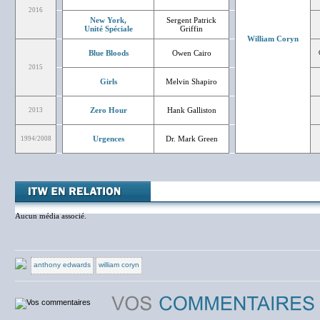
2016
New York,
Sergent Patrick
Unité Spéciale
Griffin
William Coryn
Blue Bloods
Owen Cairo
2015
Girls
Melvin Shapiro
Zero Hour
Hank Galliston
2013
Urgences
Dr. Mark Green
1994/2008
Aucun média associé.
anthony edwards
william coryn