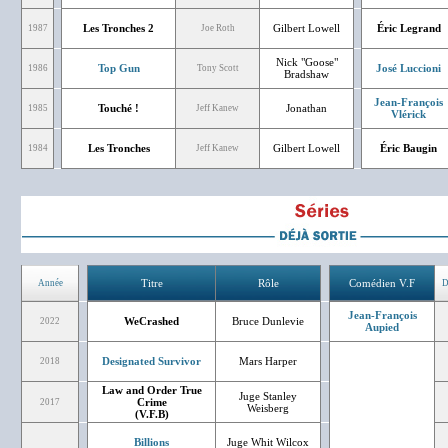
Les Tronches 2
Gilbert Lowell
Éric Legrand
1987
Joe Roth
Nick "Goose"
Top Gun
José Luccioni
1986
Tony Scott
Bradshaw
Jean-François
Touché !
Jonathan
1985
Jeff Kanew
Vlérick
Les Tronches
Gilbert Lowell
Éric Baugin
1984
Jeff Kanew
Titre
Rôle
Comédien V.F
Année
D
Jean-François
WeCrashed
Bruce Dunlevie
2022
Aupied
Designated Survivor
Mars Harper
2018
Law and Order True
Juge Stanley
Crime
2017
Weisberg
(V.F.B)
Billions
Juge Whit Wilcox