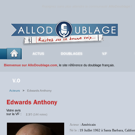
Rejoignez sans plus attendre la communauté
AlloDoublage
!
ACTUS
DOUBLAGES
V.F
Bienvenue sur AlloDoublage.com
, le site référence du doublage français.
Acteurs
>
Edwards Anthony
Votre avis
sur la VF :
2.3
/5 (144 notes)
Acteur
: Américain
Né le
: 19 Juillet 1962 à Santa Barbara, Califor