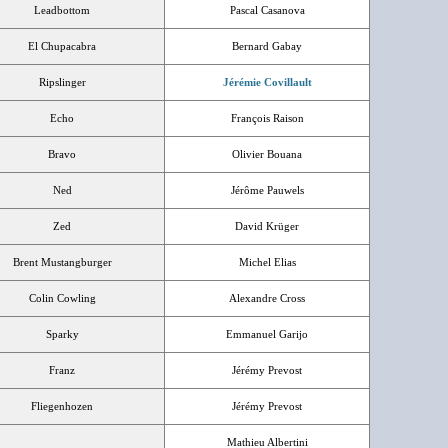
Leadbottom
Pascal Casanova
El Chupacabra
Bernard Gabay
Ripslinger
Jérémie Covillault
Echo
François Raison
Bravo
Olivier Bouana
Ned
Jérôme Pauwels
Zed
David Krüger
Brent Mustangburger
Michel Elias
Colin Cowling
Alexandre Cross
Sparky
Emmanuel Garijo
Franz
Jérémy Prevost
Fliegenhozen
Jérémy Prevost
Mathieu Albertini