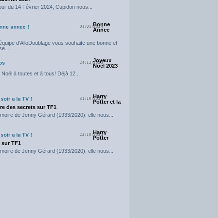
our du 14 Février 2024, Cupidon nous...
Bonne
01/01/2024
Annee
'équipe d'AlloDoublage vous souhaite une bonne et
e...
Joyeux
24/12/2023
Noel 2023
Noël à toutes et à tous! Déjà 12...
Harry
31/10/2023
Potter et la
e des secrets sur TF1
moire de Jenny Gérard (1933/2020), elle nous...
Harry
23/10/2023
Potter
t sur TF1
moire de Jenny Gérard (1933/2020), elle nous...