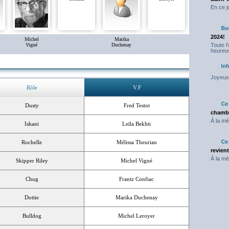
En ce j
2024!
Michel
Marika
Vigné
Duchenay
Toute l
heureus
Joyeux 
Rôle
V.F
Dusty
Fred Testot
chambr
À la mé
Ishani
Leïla Bekhti
Rochelle
Mélissa Theuriau
revien
À la mé
Skipper Riley
Michel Vigné
Chug
Frantz Confiac
Dottie
Marika Duchenay
Bulldog
Michel Leroyer