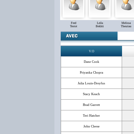
Fred
Leïla
Melissa
Testot
Bekhti
Theuriau
V.O
Dane Cook
Priyanka Chopra
Julia Louis-Dreyfus
Stacy Keach
Brad Garrett
Teri Hatcher
John Cleese