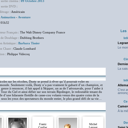
 sortie cinéma
:
09 Octobre 2013
e sortie DVD
:
NC
étrage
: Américain
:
Animation
-
Aventure
 01h32
uteur Français
: The Walt Disney Company France
 de Doublage
: Dubbing Brothers
Legran
on Artistique
:
Barbara Tissier
Le mond
on Chant
: Claude Lombard
tion
: Philippe Videcoq
Dernier
La sais
coles sur les récoltes, Dusty se prend à rêver qu’il pourrait voler en
u monde. Seulement voilà, Dusty n’a pas vraiment le gabarit d’un champion, et
Allema
u genre à renoncer, il fait appel à Skipper, un as de l’aéronavale, pour l’aider à
C'est 
 Tour du Ciel et ainsi défier sur son terrain Ripslinger, le redoutable tenant du
annonç
de d’une hilarante flottille de casse-cou volants venus des quatre coins de la
, sous les yeux des spectateurs du monde entier, le plus grand défi de sa vie…
Camero
À la mé
Frantz
Michel
Confiac
Leroyer
Saint 