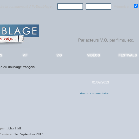
ndre la communauté
AlloDoublage
!
Mémoriser :
S
V.F
V.O
VIDÉOS
FESTIVALS
nce du doublage français.
01/09/2013
Aucun commentaire
 par
: Klay Hall
Première
: 1er Septembre 2013