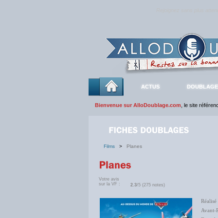
Rejoignez sans plus atte
ACTUS
DOUBLAGE
Bienvenue sur AlloDoublage.com
, le site référe
Films
>
Planes
Votre avis
sur la VF :
2.3
/5 (275 notes)
Réalisé
Avant-