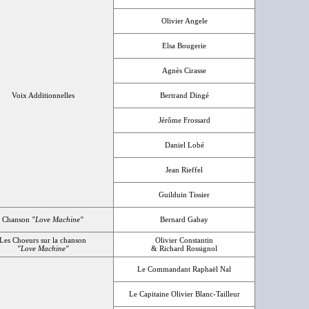
Olivier Angele
Elsa Bougerie
Agnès Cirasse
Voix Additionnelles
Bertrand Dingé
Jérôme Frossard
Daniel Lobé
Jean Rieffel
Guilduin Tissier
Chanson
"Love Machine"
Bernard Gabay
Les Choeurs sur la chanson
Olivier Constantin
"Love Machine"
& Richard Rossignol
Le Commandant Raphaël Nal
Le Capitaine Olivier Blanc-Tailleur