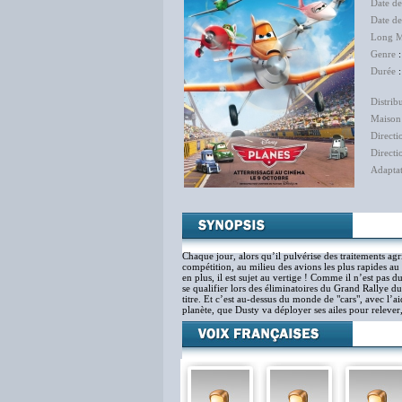
Date de
Date d
Long M
Genre
Durée
:
Distrib
Maison
Directi
Directi
Adapta
Chaque jour, alors qu’il pulvérise des traitements agri
compétition, au milieu des avions les plus rapides a
en plus, il est sujet au vertige ! Comme il n’est pas d
se qualifier lors des éliminatoires du Grand Rallye du
titre. Et c’est au-dessus du monde de "cars", avec l’ai
planète, que Dusty va déployer ses ailes pour relever