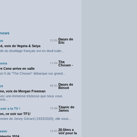
Deces de
22/05/2025
Eric
d, voix de Vegeta & Seiya
e du doublage français est en deuil suite...
The
11/04/2025
Chosen -
e Cene arrive en salle
on 5 de "The Chosen" débarque sur grand...
Deces de
09/01/2025
Benoit
ne, voix de Morgan Freeman
avec une immense tristesse que nous vous
ons...
Titanic de
23/06/2024
James
n, ce soir sur TF1!
moire de Jenny Gérard (1933/2020), elle nous...
20 films a
14/02/2024
voir pour la
Valentin 2024