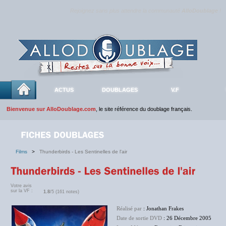
Rejoignez sans plus attendre la communauté
AlloDoublage
!
ACTUS
DOUBLAGES
V.F
Bienvenue sur AlloDoublage.com
, le site référence du doublage français.
Films
>
Thunderbirds - Les Sentinelles de l'air
Votre avis
sur la VF :
1.8
/5 (161 notes)
Réalisé par
: Jonathan Frakes
Date de sortie DVD
: 26 Décembre 2005