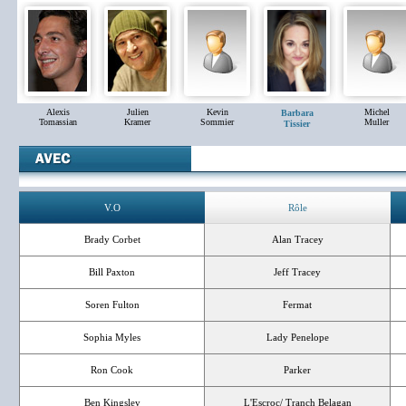
Alexis
Julien
Kevin
Michel
Barbara
Tomassian
Kramer
Sommier
Muller
Tissier
V.O
Rôle
Brady Corbet
Alan Tracey
Bill Paxton
Jeff Tracey
Soren Fulton
Fermat
Sophia Myles
Lady Penelope
Ron Cook
Parker
Ben Kingsley
L'Escroc/ Tranch Belagan