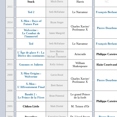
Stuck
Harris
NC
Mitch Davis
2015
Ted 2
Le Narrateur
François Berlan
Seth McFarlane
X-Men : Days of
2014
Bryan Singer
Future Past
Charles Xavier/
Pierre Dourlens
Professeur X
Wolverine :
Le Combat de
2013
James Mangold
l'immortel
Ted
Le Narrateur
François Berlan
Seth McFarlane
2012
Steve Martino
L'Âge de glace 4 : La
Ariscratle
Philippe Catoire
&
Dérive des continents
Michael Thurmeier
William
Gnomeo et Juliette
Alain Courivau
2011
Kelly Asbury
Shakespeare
X-Men Origins :
2009
Gavin Hood
Wolverine
Charles Xavier/
Pierre Dourlens
Professeur X
X-Men :
Brett Ratner
L'Affrontement Final
2006
Bambi 2 :
Le grand Prince
Brian Pimental
Le Prince de la Fôret
de la forêt
Philippe Catoire
Chiken Little
M. Toison d'Or
2005
Mark Dindal
Steamboy
Dr. Lloyd Steam
Pierre Baton
2004
Katsuhiro Otomo