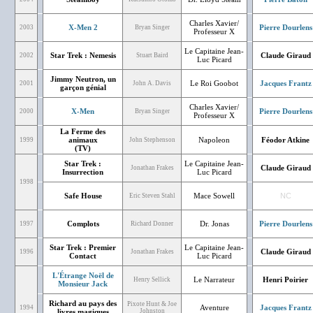
Charles Xavier/
X-Men 2
Pierre Dourlens
2003
Bryan Singer
Professeur X
Le Capitaine Jean-
Star Trek : Nemesis
Claude Giraud
2002
Stuart Baird
Luc Picard
Jimmy Neutron, un
Le Roi Goobot
Jacques Frantz
2001
John A. Davis
garçon génial
Charles Xavier/
X-Men
Pierre Dourlens
2000
Bryan Singer
Professeur X
La Ferme des
animaux
Napoleon
Féodor Atkine
1999
John Stephenson
(TV)
Star Trek :
Le Capitaine Jean-
Claude Giraud
Jonathan Frakes
Insurrection
Luc Picard
1998
Safe House
Mace Sowell
NC
Eric Steven Stahl
Complots
Dr. Jonas
Pierre Dourlens
1997
Richard Donner
Star Trek : Premier
Le Capitaine Jean-
Claude Giraud
1996
Jonathan Frakes
Contact
Luc Picard
L'Étrange Noël de
Le Narrateur
Henri Poirier
Henry Sellick
Monsieur Jack
Richard au pays des
Pixote Hunt & Joe
Aventure
Jacques Frantz
1994
livres magiques
Johnston