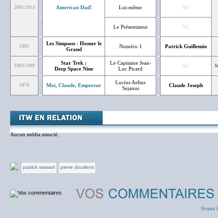
American Dad!
Lui-même
NC
2005/2013
Le Présentateur
NC
Les Simpson - Homer le
Numéro 1
Patrick Guillemin
1995
Grand
Star Trek :
Le Capitaine Jean-
NC
1993/1999
J
Deep Space Nine
Luc Picard
Lucius Aelius
Moi, Claude, Empereur
Claude Joseph
1976
Sejanus
Aucun média associé.
patrick stewart
pierre dourlens
Soyez l