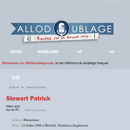
Rejoignez sans plus attendre la communauté
AlloDoublage
!
ACTUS
DOUBLAGES
V.F
V.O
Bienvenue sur AlloDoublage.com
, le site référence du doublage français.
Acteurs
>
Stewart Patrick
Votre avis
sur la VF :
2.0
/5 (174 notes)
Acteur
: Britannique
Né le
: 13 Juillet 1940 à Mirfield, Yorkshire (Angleterre)