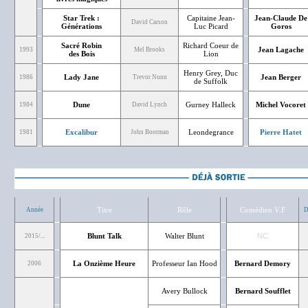
Star Trek :
Capitaine Jean-
Jean-Claude De
David Carson
Générations
Luc Picard
Goros
Sacré Robin
Richard Coeur de
Jean Lagache
1993
Mel Brooks
des Bois
Lion
Henry Grey, Duc
Lady Jane
Jean Berger
1986
Trevor Nunn
de Suffolk
Dune
Gurney Halleck
Michel Vocoret
1984
David Lynch
Excalibur
Leondegrance
Pierre Hatet
1981
John Boorman
Titre
Rôle
Comédien V.F
Année
D
Blunt Talk
Walter Blunt
NC
2015/...
La Onzième Heure
Professeur Ian Hood
Bernard Demory
2006
Avery Bullock
Bernard Soufflet