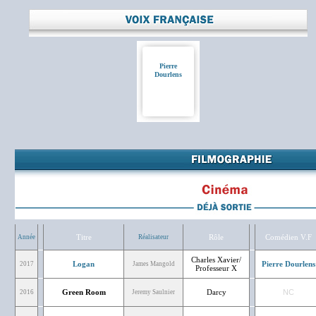
Pierre
Dourlens
Titre
Rôle
Comédien V.F
Année
Réalisateur
Charles Xavier/
Logan
Pierre Dourlens
2017
James Mangold
Professeur X
Green Room
Darcy
NC
2016
Jeremy Saulnier