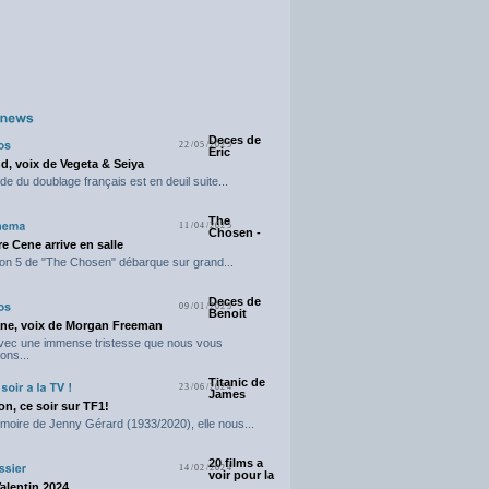
Deces de
22/05/2025
Eric
d, voix de Vegeta & Seiya
e du doublage français est en deuil suite...
The
11/04/2025
Chosen -
e Cene arrive en salle
on 5 de "The Chosen" débarque sur grand...
Deces de
09/01/2025
Benoit
ne, voix de Morgan Freeman
avec une immense tristesse que nous vous
ons...
Titanic de
23/06/2024
James
n, ce soir sur TF1!
moire de Jenny Gérard (1933/2020), elle nous...
20 films a
14/02/2024
voir pour la
Valentin 2024