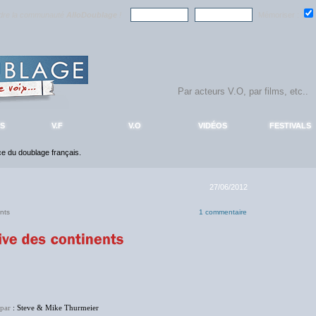
ndre la communauté
AlloDoublage
!
Mémoriser :
S
V.F
V.O
VIDÉOS
FESTIVALS
nce du doublage français.
27/06/2012
nts
1 commentaire
 par
: Steve & Mike Thurmeier