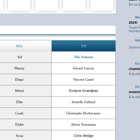
En ce j
2024!
Toute l
heureus
Rôle
V.F
Joyeux 
Sid
Elie Semoun
Manny
Gérard Lanvin
chambr
À la mé
Diego
Vincent Cassel
Mémé
Evelyne Grandjean
revien
À la mé
Ellie
Armelle Gallaud
Crash
Christophe Dechavanne
Eddie
Alexis Tomassian
Scrat
Chris Wedge