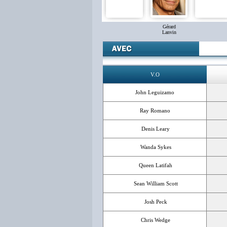
Gérard
Lanvin
V.O
John Leguizamo
Ray Romano
Denis Leary
Wanda Sykes
Queen Latifah
Sean William Scott
Josh Peck
Chris Wedge