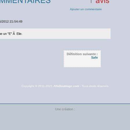
1
avis
Ajouter un commentaire
6/2012 21:54:49
e un "E" Ã Elie.
Définition suivante :
Safe
Copyright © 2011-2021
AlloDoublage.com
- Tous droits réservés
Une création :