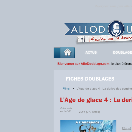
Rejoignez sans plus atte
ACTUS
DOUBLAGE
Bienvenue sur AlloDoublage.com
, le site référe
Films
>
L'Age de glace 4 : La derive des contine
Votre avis
sur la VF :
2.2
/5 (273 notes)
Réalisé