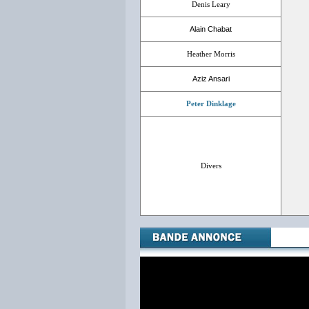
Denis Leary
Alain Chabat
Heather Morris
é
Aziz Ansari
Peter Dinklage
Divers