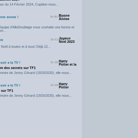
our du 14 Février 2024, Cupidon nous...
Bonne
01/01/2024
Annee
'équipe d'AlloDoublage vous souhaite une bonne et
e...
Joyeux
24/12/2023
Noel 2023
Noël à toutes et à tous! Déjà 12...
Harry
31/10/2023
Potter et la
e des secrets sur TF1
moire de Jenny Gérard (1933/2020), elle nous...
Harry
23/10/2023
Potter
t sur TF1
moire de Jenny Gérard (1933/2020), elle nous...