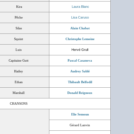
Kira
Laura Blanc
Pêche
Lisa Caruso
Silas
Alain Chabat
Squint
Christophe Lemoine
Luis
Hervé Grull
Capitaine Gutt
Pascal Casanova
Hailey
Audrey Sablé
Ethan
Thibault Belfodil
Marshall
Donald Reignoux
CHANSONS
Elie Semoun
Gérard Lanvin