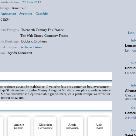
 sortie cinéma
:
27 Juin 2012
étrage
: Américain
:
Animation
-
Aventure
-
Comédie
 01h34
uteur Français
: Twentieth Century Fox France
Walt Disney Company France
 de Doublage
:
Dubbing Brothers
Legran
on Artistique
:
Barbara Tissier
Le mond
tion
:
Agnès Dusautoir
Dernier
La sais
ec toujours autant de malchance, il va cette fois provoquer un bouleversement
 qu’il déclenche propulse Manny, Diego et Sid dans leur plus grande aventure.
Allema
Sid va retrouver son épouvantable grand-mère, et la petite troupe va affronter
C'est 
 rentrer chez eux...
annonç
Camero
À la mé
Armelle
Christophe
Alexis
Alain
Gallaud
Dechavanne
Tomassian
Chabat
Saint 