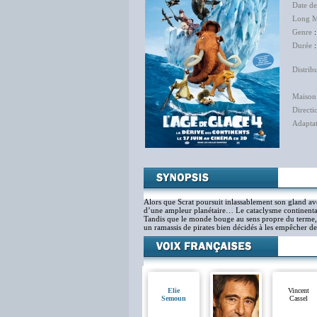
Date de
Long M
Genre
Durée
:
Distrib
The 
Maison
Directi
Adapta
Alors que Scrat poursuit inlassablement son gland av
d’une ampleur planétaire… Le cataclysme continental
Tandis que le monde bouge au sens propre du terme, 
un ramassis de pirates bien décidés à les empêcher de
Elie
Vincent
Semoun
Cassel