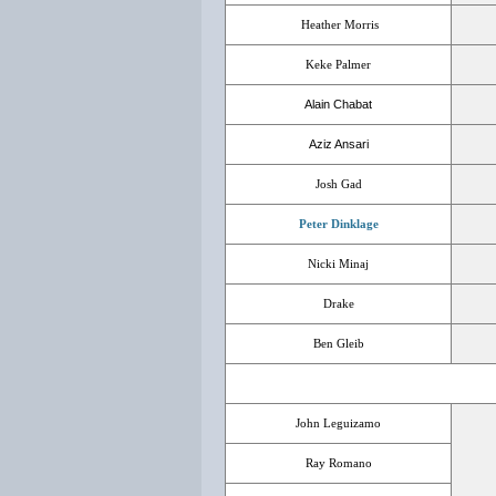
Heather Morris
Keke Palmer
Alain Chabat
Aziz Ansari
Josh Gad
Peter Dinklage
Nicki Minaj
Drake
Ben Gleib
John Leguizamo
Ray Romano