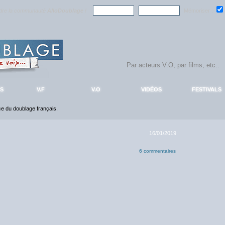
ndre la communauté
AlloDoublage
!
Mémoriser :
S
V.F
V.O
VIDÉOS
FESTIVALS
nce du doublage français.
16/01/2019
6 commentaires