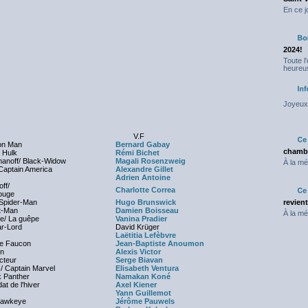
En ce j
2024!
Toute l
heureus
Joyeux 
V.F
ron Man
Bernard Gabay
chambr
 Hulk
Rémi Bichet
anoff/ Black-Widow
Magali Rosenzweig
À la mé
Captain America
Alexandre Gillet
Adrien Antoine
ff/
Charlotte Correa
ouge
 Spider-Man
Hugo Brunswick
revien
t-Man
Damien Boisseau
À la mé
e/ La guêpe
Vanina Pradier
ar-Lord
David Krüger
Laëtitia Lefèbvre
Le Faucon
Jean-Baptiste Anoumon
on
Alexis Victor
cteur
Serge Biavan
/ Captain Marvel
Elisabeth Ventura
k Panther
Namakan Koné
at de l'hiver
Axel Kiener
Yann Guillemot
 Hawkeye
Jérôme Pauwels