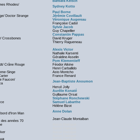
Barbara Kelsch
ames Rhodes/
Sydney Kotto
Paul Borne
ge/ Doctor Strange
Jérémie Covillault
Véronique Augereau
Françoise Cadol
Sylvie Jacob
Guy Chapellier
Constantin Pappas
/ Crossbones
David Kruger
Thierry Ragueneau
Aucun Dialogue
Alexis Victor
Nathalie Karsenti
Géraldine Asselin
Pom Klementieff
dt/ Crâne Rouge
Féodor Atkine
Henri Carballido
mme-Singe
Asto Montcho
arter
France Renard
e Faucon/
Jean-Baptiste Anoumon
ca
Hervé Jolly
Aurélie Konaté
Guillaume Orsat
Stéphane Ronchewski
rce
Samuel Labarthe
Hélène Bizot
Anne Dolan
e bord d'Iron Man
Jean-Claude Montalban
 des années 70
ne
Aucun Dialogue
Aucun Dialogue
rker
Aucun Dialogue
Aucun Dialogue
ill
Aucun Dialogue