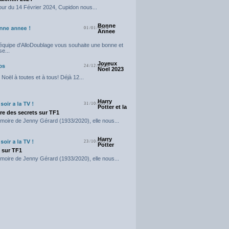
our du 14 Février 2024, Cupidon nous...
Bonne
01/01/2024
Annee
'équipe d'AlloDoublage vous souhaite une bonne et
e...
Joyeux
24/12/2023
Noel 2023
Noël à toutes et à tous! Déjà 12...
Harry
31/10/2023
Potter et la
e des secrets sur TF1
moire de Jenny Gérard (1933/2020), elle nous...
Harry
23/10/2023
Potter
t sur TF1
moire de Jenny Gérard (1933/2020), elle nous...