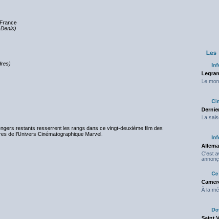
 France
-Denis)
res)
Legran
Le mond
Dernier
La sais
vengers restants resserrent les rangs dans ce vingt-deuxième film des
res de l’Univers Cinématographique Marvel.
Allema
C'est 
annonç
Camero
À la mé
Saint 