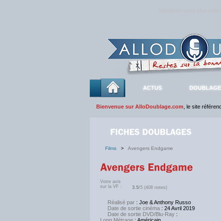
Rejoignez sans plus atte
ACTUS
DOUBLAGE
Bienvenue sur AlloDoublage.com
, le site référe
Films
>
Avengers Endgame
Votre avis
sur la VF :
3.5
/5 (408 notes)
Réalisé par
: Joe & Anthony Russo
Date de sortie cinéma
: 24 Avril 2019
Date de sortie DVD/Blu-Ray
:
NC
Long Métrage
: Américain