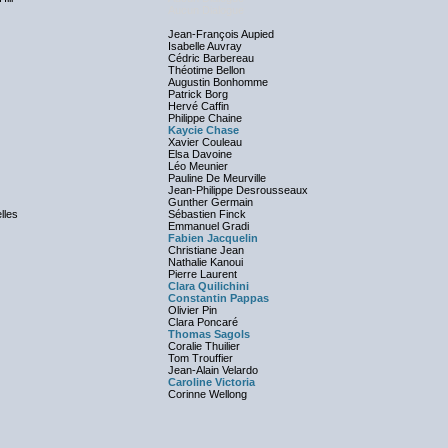
Aucun Dialogue
Jean-François Aupied
Isabelle Auvray
Cédric Barbereau
Théotime Bellon
Augustin Bonhomme
Patrick Borg
Hervé Caffin
Philippe Chaine
Kaycie Chase
Xavier Couleau
Elsa Davoine
Léo Meunier
Pauline De Meurville
Jean-Philippe Desrousseaux
Gunther Germain
lles
Sébastien Finck
Emmanuel Gradi
Fabien Jacquelin
Christiane Jean
Nathalie Kanoui
Pierre Laurent
Clara Quilichini
Constantin Pappas
Olivier Pin
Clara Poncaré
Thomas Sagols
Coralie Thuilier
Tom Trouffier
Jean-Alain Velardo
Caroline Victoria
Corinne Wellong