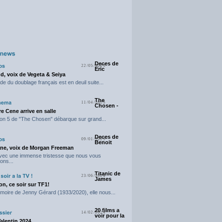
Deces de
22/05/2025
Eric
d, voix de Vegeta & Seiya
e du doublage français est en deuil suite...
The
11/04/2025
Chosen -
e Cene arrive en salle
on 5 de "The Chosen" débarque sur grand...
Deces de
09/01/2025
Benoit
ne, voix de Morgan Freeman
avec une immense tristesse que nous vous
ons...
Titanic de
23/06/2024
James
n, ce soir sur TF1!
moire de Jenny Gérard (1933/2020), elle nous...
20 films a
14/02/2024
voir pour la
Valentin 2024