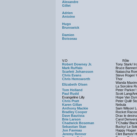
Alexandre
Gillet
Adrien
Antoine
Hugo
Brunswick
Damien
Boisseau
V.O
Rôle
Robert Downey Jr.
Tony Stark/ I
Mark Ruffalo
Bruce Banner/
Scarlett Johansson
Natascha Rom
Chris Evans
Steve Roger/ 
Chris Hemsworth
Thor
Wanda Maximo
Elizabeth Olsen
La Sorcière R
Tom Holland
Peter Parker/
Paul Rudd
Scott Lang/An
Evangeline Lilly
Hope Van Dyn
Chris Pratt
Peter Quill/ St
Karen Gillan
Nebula
Anthony Mackie
Sam Wilson/ 
Bradley Cooper
Rocket Raco
Dave Bautista
Drax le destru
Brie Larson
Carol Denvers
Chadwick Boseman
T'Challa/ Blac
Sebastian Stan
Bucky/ Le Sold
Jon Favreau
Happy Hogan
Jeremy Renner
Clint Barton/