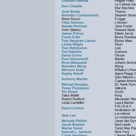
Gwynett Paltrow
Pepper Potts
Le Colonel J
Don Cheadle
War Machine
Josh Brolin
Thanos
Benedict Cumberbatch
Stephen Stran
Rene Russo
Frugga
Tilda Swinton
L'Ancien
Natalie Portman
Jane Foster
John Slattery
Howard Stark
James D'Arcy
Edwin Jarvis
Frank Grillo
Brock Rumlow
Tom Vaughan-Lawlor
Ebony Maw
Letitia Wright
Shuri
Tom Hiddleston
Loki
Zoë Saldaña
Gamora
Danai Gurira
Okoye
Pom Klementieff
Mantis
Ross Marquand
Johann Schmi
Benedict Wong
Wong
Winston Duke
M'Baku/ L'Ho
Hayley Atwell
Agent Peggy C
Sam Wilson/ L
Anthony Mackie
Captain Ameri
Michael Douglas
Dr. Hank Pym
Tessa Thompson
Valkyrie
Vin Diesel
Groot
Taika Waititi
Korg
Robert Redford
Alexander Pie
Linda Cardellini
Laura Barton
F.R.I.D.A.Y,
Kerry Condon
l'ordinateur d
Lui-même/
Stan Lee
Le conducteur
Michelle Pfeiffer
Janet Van Dy
Jacob Batalon
Ned Leeds
Marisa Tomei
Tante May Pa
Samuel L. Jackson
Nick Fury
Cobie Smulders
L'Agent Maria H