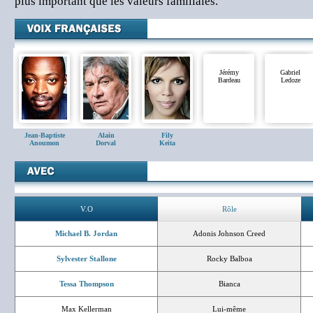
plus important que les valeurs familiales.
Jérémy
Gabriel
Bardeau
Ledoze
Jean-Baptiste
Alain
Fily
Anoumon
Dorval
Keita
V.O
Rôle
Michael B. Jordan
Adonis Johnson Creed
Sylvester Stallone
Rocky Balboa
Tessa Thompson
Bianca
Max Kellerman
Lui-même