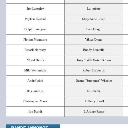
Jim Lampley
Lui-même
Phylicia Rashad
Mary Anne Creed
Dolph Lundgren
Ivan Drago
Florian Munteanu
Viktor Drago
Russell Hornsby
Buddy Marcelle
Wood Harris
Tony "
Little Duke
" Burton
Milo Ventimiglia
Robert Balboa Jr.
André Ward
Danny "Stuntman" Wheeler
Roy Jones Jr.
Lui-même
Christopher Mank
Dr. Percy Ewell
Ivo Nandi
L'Arbitre Russe