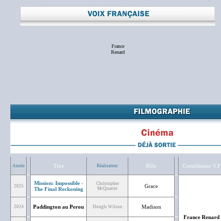
France
Renard
Titre
Rôle
Comédienne V.F
Année
Réalisateur
Mission: Impossible -
Christopher
Grace
2025
The Final Reckoning
McQuarrie
Paddington au Perou
Madison
2024
Dougls Wilson
France Renard