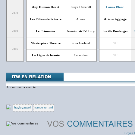
Any Human Heart
Freya Deverell
Laura Blanc
2010
Les Pilliers de la terre
Aliena
Ariane Aggiage
Le Prisonnier
Numéro 4-15/ Lucy
Lucille Boulanger
2009
Masterpiece Theatre
Rosa Garland
NC
2006
La Ligue de beauté
Cat edden
NC
Aucun média associé.
hayleyatwell
france renard
Soyez l