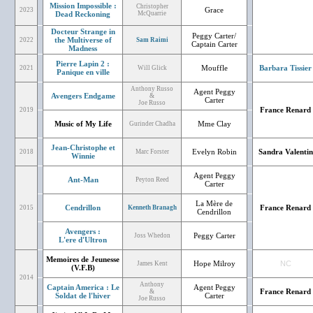
Mission Impossible :
Christopher
Grace
2023
Dead Reckoning
McQuarrie
Docteur Strange in
Peggy Carter/
the Multiverse of
2022
Sam Raimi
Captain Carter
Madness
Pierre Lapin 2 :
Mouffle
Barbara Tissier
2021
Will Glick
Panique en ville
Anthony Russo
Agent Peggy
Avengers Endgame
&
Carter
Joe Russo
France Renard
2019
Music of My Life
Mme Clay
Gurinder Chadha
Jean-Christophe et
Evelyn Robin
Sandra Valentin
2018
Marc Forster
Winnie
Agent Peggy
Ant-Man
Peyton Reed
Carter
La Mère de
Cendrillon
France Renard
2015
Kenneth Branagh
Cendrillon
Avengers :
Peggy Carter
Joss Whedon
L'ere d'Ultron
Memoires de Jeunesse
Hope Milroy
NC
James Kent
(V.F.B)
2014
Anthony
Captain America : Le
Agent Peggy
France Renard
&
Soldat de l'hiver
Carter
Joe Russo