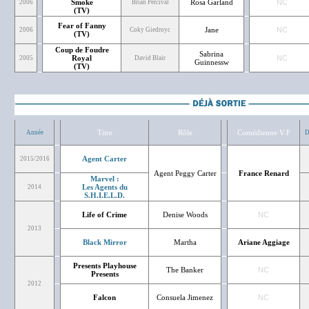
Smoke
Rosa Garland
NC
2006
Brian Percival
(TV)
Fear of Fanny
Jane
NC
2006
Coky Giedroyc
(TV)
Coup de Foudre
Sabrina
Royal
NC
2005
David Blair
Guinnessw
(TV)
Titre
Rôle
Comédienne V.F
Année
D
Agent Carter
2015/2016
Agent Peggy Carter
France Renard
Marvel :
Les Agents du
2014
S.H.I.E.L.D.
Life of Crime
Denise Woods
NC
2013
Black Mirror
Martha
Ariane Aggiage
Presents Playhouse
The Banker
NC
Presents
2012
Falcon
Consuela Jimenez
NC