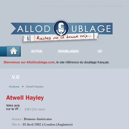
Rejoignez sans plus attendre la communauté
AlloDoublage
!
ACTUS
DOUBLAGES
V.F
Bienvenue sur AlloDoublage.com
, le site référence du doublage français.
Actrices
>
Atwell Hayley
Votre avis
sur la VF :
2.5
/5 (232 notes)
Actrice
: Britanno-Américaine
Née le
: 05 Avril 1982 à Londres (Angleterre)