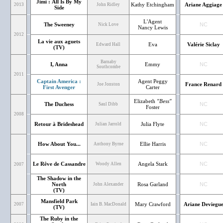
Jimi : All Is By My
Kathy Etchingham
Ariane Aggiage
2013
John Ridley
Side
L'Agent
The Sweeney
NC
Nick Love
Nancy Lewis
2012
La vie aux aguets
Eva
Valérie Siclay
Edward Hall
(TV)
Barnaby
I, Anna
Emmy
NC
Southcombe
2011
Captain America :
Agent Peggy
France Renard
Joe Jonston
First Avenger
Carter
Elizabeth
"Bess"
The Duchess
NC
Saul Dibb
Foster
2008
Retour à Brideshead
Julia Flyte
NC
Julian Jarrold
How About You...
Ellie Harris
NC
Anthony Byrne
Le Rêve de Cassandre
Angela Stark
NC
Woody Allen
2007
The Shadow in the
North
Rosa Garland
NC
John Alexander
(TV)
Mansfield Park
Mary Crawford
Ariane Deviegu
2007
Iain B. MacDonald
(TV)
The Ruby in the