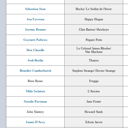
Sebastian Stan
Bucky/ Le Soldat de l'hiver
Jon Favreau
Happy Hogan
Jeremy Renner
Clint Barton/ Hawkeye
Gwynett Paltrow
Pepper Potts
Le Colonel James Rhodes/
Don Cheadle
War Machine
Josh Brolin
Thanos
Benedict Cumberbatch
Stephen Strange/ Doctor Strange
Rene Russo
Frugga
Tilda Swinton
L'Ancien
Natalie Portman
Jane Foster
John Slattery
Howard Stark
James D'Arcy
Edwin Jarvis