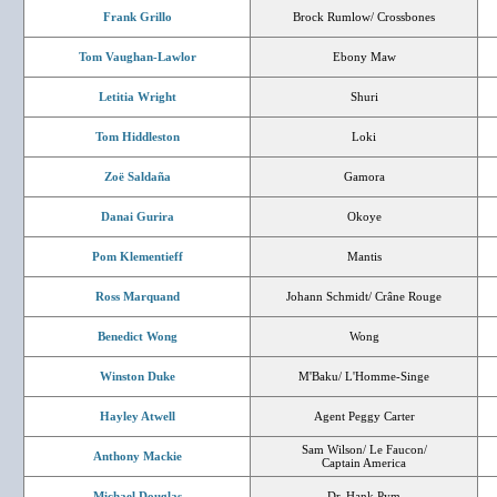
Frank Grillo
Brock Rumlow/ Crossbones
Tom Vaughan-Lawlor
Ebony Maw
Letitia Wright
Shuri
Tom Hiddleston
Loki
Zoë Saldaña
Gamora
Danai Gurira
Okoye
Pom Klementieff
Mantis
Ross Marquand
Johann Schmidt/ Crâne Rouge
Benedict Wong
Wong
Winston Duke
M'Baku/ L'Homme-Singe
Hayley Atwell
Agent Peggy Carter
Sam Wilson/ Le Faucon/
Anthony Mackie
Captain America
Michael Douglas
Dr. Hank Pym