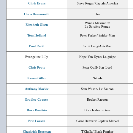
Chris Evans
Steve Roger/ Captain America
Chris Hemsworth
Thor
Wanda Maximoff/
Elizabeth Olsen
La Sorcière Rouge
Tom Holland
Peter Parker/ Spider-Man
Paul Rudd
Scott Lang/Ant-Man
Evangeline Lilly
Hope Van Dyne/ La guêpe
Chris Pratt
Peter Quill/ Star-Lord
Karen Gillan
Nebula
Anthony Mackie
Sam Wilson/ Le Faucon
Bradley Cooper
Rocket Racoon
Dave Bautista
Drax le destructeur
Brie Larson
Carol Denvers/ Captain Marvel
Chadwick Boseman
T'Challa/ Black Panther