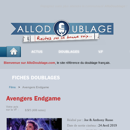
Rejoignez sans plus attendre la communauté
AlloDoublage
!
ACTUS
DOUBLAGES
V.F
Bienvenue sur AlloDoublage.com
, le site référence du doublage français.
Films
>
Avengers Endgame
Votre avis
sur la VF :
3.5
/5 (408 notes)
Réalisé par
: Joe & Anthony Russo
Date de sortie cinéma
: 24 Avril 2019