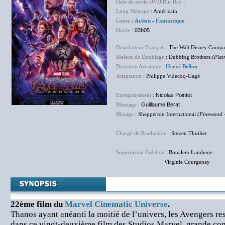
Date de sortie DVD/Blu-Ray
:
NC
Long Métrage
: Américain
Genre
:
Action
-
Fantastique
Durée
:
03h05
Distributeur Français
: The Walt Disney Compa
Maison de Doublage
: Dubbing Brothers
(Plai
Direction Artistique
:
Hervé Bellon
Adaptation
: Philippe Videcoq-Gagé
Enregistrement
:
Nicolas Pointet
Montage
:
Guillaume Berat
Mixage
: Shepperton International
(Pinewood 
Chargé de Production
: Steven Thuilier
Supervision Créative
: Boualem Lamhene
Virginie Courgenay
22ème film du
Marvel Cinematic Universe
.
Thanos ayant anéanti la moitié de l’univers, les Avengers res
dans ce vingt-deuxième film des Studios Marvel, grande con