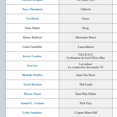
Tessa Thompson
Valkyrie
Vin Diesel
Groot
Taika Waititi
Korg
Robert Redford
Alexander Pierce
Linda Cardellini
Laura Barton
F.R.I.D.A.Y,
Kerry Condon
l'ordinateur de bord d'Iron Man
Lui-même/
Stan Lee
Le conducteur des années 70
Michelle Pfeiffer
Janet Van Dyne
Jacob Batalon
Ned Leeds
Marisa Tomei
Tante May Parker
Samuel L. Jackson
Nick Fury
Cobie Smulders
L'Agent Maria Hill