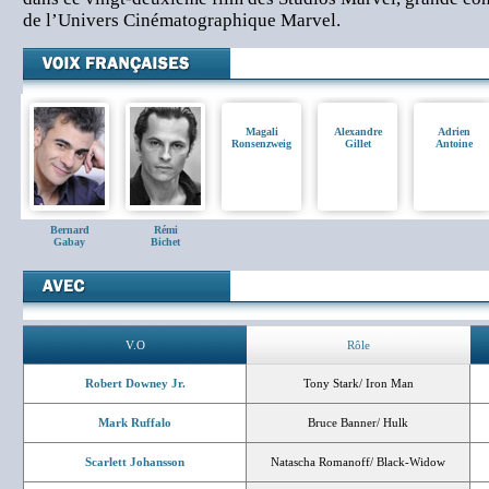
de l’Univers Cinématographique Marvel.
Magali
Alexandre
Adrien
Ronsenzweig
Gillet
Antoine
Bernard
Rémi
Gabay
Bichet
V.O
Rôle
Robert Downey Jr.
Tony Stark/ Iron Man
Mark Ruffalo
Bruce Banner/ Hulk
Scarlett Johansson
Natascha Romanoff/ Black-Widow