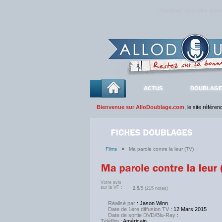
Rejoignez sans plus atte
ACTUS
DOUBLAGE
Bienvenue sur AlloDoublage.com
, le site référe
Films
>
Ma parole contre la leur (TV)
Votre avis
sur la VF :
2.5
/5 (215 notes)
Réalisé par
: Jason Winn
Date de 1ère diffusion TV
: 12 Mars 2015
Date de sortie DVD/Blu-Ray
:
NC
Téléfilm
: Américain