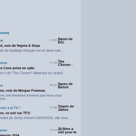
Deces de
22/05/2025
Eric
d, voix de Vegeta & Seiya
e du doublage français est en deuil suite...
The
11/04/2025
Chosen -
e Cene arrive en salle
on 5 de "The Chosen" débarque sur grand...
Deces de
09/01/2025
Benoit
ne, voix de Morgan Freeman
avec une immense tristesse que nous vous
ons...
Titanic de
23/06/2024
James
n, ce soir sur TF1!
moire de Jenny Gérard (1933/2020), elle nous...
20 films a
14/02/2024
voir pour la
Valentin 2024