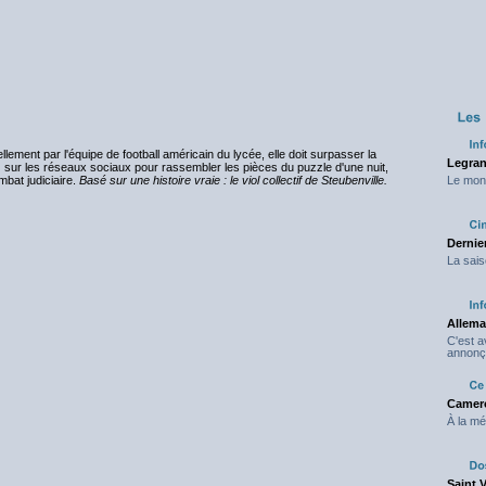
ement par l'équipe de football américain du lycée, elle doit surpasser la
Legran
z sur les réseaux sociaux pour rassembler les pièces du puzzle d'une nuit,
mbat judiciaire.
Basé sur une histoire vraie : le viol collectif de Steubenville.
Le mond
Dernier
La sais
Allema
C'est 
annonç
Camero
À la mé
Saint 