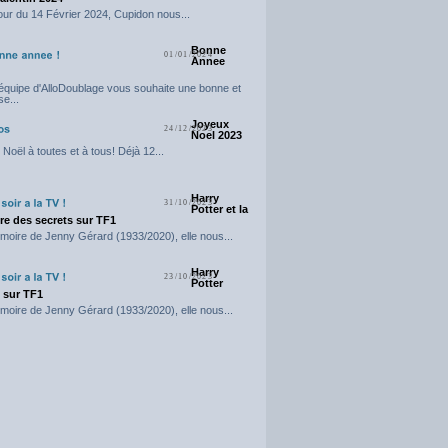
our du 14 Février 2024, Cupidon nous...
Bonne
01/01/2024
Annee
'équipe d'AlloDoublage vous souhaite une bonne et
e...
Joyeux
24/12/2023
Noel 2023
Noël à toutes et à tous! Déjà 12...
Harry
31/10/2023
Potter et la
e des secrets sur TF1
moire de Jenny Gérard (1933/2020), elle nous...
Harry
23/10/2023
Potter
t sur TF1
moire de Jenny Gérard (1933/2020), elle nous...