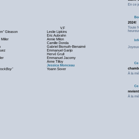
En ce j
2024!
Toute l
V.F
heureus
am"
Gleason
Leslie Lipkins
Eric Aubrahn
 Miller
Annie Milon
Camille Donda
n
Gabriel Bismuth-Bienaimé
Joyeux 
guez
Emmanuel Garijo
Hervé Grull
ler
Emmanuel Jacomy
Anne Tilloy
Jessica Monceau
chambr
tockBoy"
Yoann Sover
À la mé
revien
À la mé