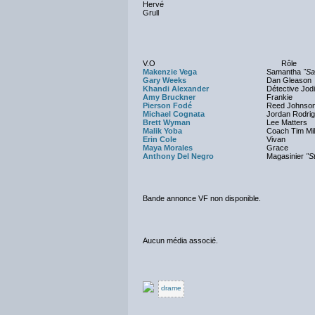
Hervé
Grull
V.O
Rôle
Makenzie Vega
Samantha
"S
Gary Weeks
Dan Gleason
Khandi Alexander
Détective Jodi
Amy Bruckner
Frankie
Pierson Fodé
Reed Johnso
Michael Cognata
Jordan Rodri
Brett Wyman
Lee Matters
Malik Yoba
Coach Tim Mil
Erin Cole
Vivan
Maya Morales
Grace
Anthony Del Negro
Magasinier
"S
Bande annonce VF non disponible.
Aucun média associé.
drame