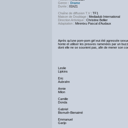
Genre
:
Drame
Durée
: 01h21
Chaîne de diffusion T.V
: TF1
Maison de Doublage
: Mediadub International
Direction Artistique
: Christine Bellier
Adaptation
: Mirentxu Pascal d'Audaux
Après qu'une pom-pom girl eut été agressée sexuell
honte et utiliser les preuves ramenées par un buz
dont elle ne se souvient pas, afin de mener son co
Leslie
Lipkins
Eric
Aubrahn
Annie
Milon
Camille
Donda
Gabriel
Bismuth-Bienaimé
Emmanuel
Garijo