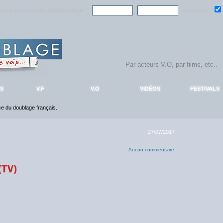
ndre la communauté
AlloDoublage
!
Mémoriser :
S
V.F
V.O
VIDÉOS
FESTIVALS
nce du doublage français.
27/07/2017
Aucun commentaire