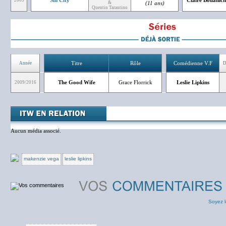
Sin City
Claire Bouanich
2005
&
(11 ans)
Quentin Tarantino
Titre
Rôle
Comédienne V.F
Année
D
The Good Wife
Grace Florrick
Leslie Lipkins
2009/2016
Aucun média associé.
makenzie vega
leslie lipkins
Soyez l