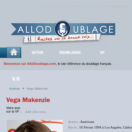
Rejoignez sans plus attendre la communauté
AlloDoublage
!
ACTUS
DOUBLAGES
V.F
Bienvenue sur AlloDoublage.com
, le site référence du doublage français.
Actrices
>
Vega Makenzie
Votre avis
sur la VF :
2.4
/5 (254 notes)
Actrice
: Américain
Née le
: 10 Février 1994 à Los Angeles, Califo