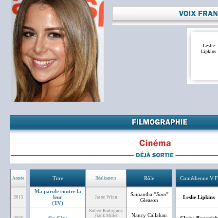
Leslie
Lipkins
Titre
Rôle
Comédienne V.F
Année
Réalisateur
Ma parole contre la
Samantha
"Sam"
leur
Leslie Lipkins
2015
Jason Winn
Gleason
(TV)
Robert Rodriguez,
Nancy Callahan
Frank Miller