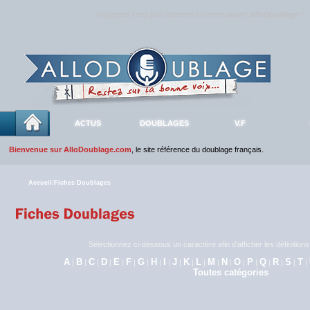
Rejoignez sans plus attendre la communauté
AlloDoublage
!
ACTUS
DOUBLAGES
V.F
Bienvenue sur AlloDoublage.com
, le site référence du doublage français.
Accueil
/
Fiches Doublages
Sélectionnez ci-dessous un caractère afin d'afficher les définitio
A
B
C
D
E
F
G
H
I
J
K
L
M
N
O
P
Q
R
S
T
|
|
|
|
|
|
|
|
|
|
|
|
|
|
|
|
|
|
|
|
Toutes catégories