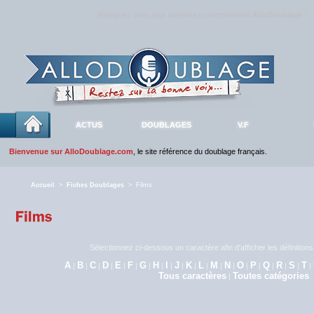
Rejoignez sans plus attendre la communauté
AlloDoublage
!
ACTUS
DOUBLAGES
V.F
Bienvenue sur AlloDoublage.com
, le site référence du doublage français.
Accueil
>
Fiches Doublages
> Films
Sélectionnez ci-dessous un caractère afin d'afficher les définitio
A
B
C
D
E
F
G
H
I
J
K
L
M
N
O
P
Q
R
S
T
|
|
|
|
|
|
|
|
|
|
|
|
|
|
|
|
|
|
|
|
Tous caractères
Toutes catégories
|