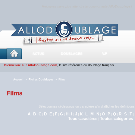
Rejoignez sans plus attendre la communauté
AlloDoublage
!
ACTUS
DOUBLAGES
V.F
Bienvenue sur AlloDoublage.com
, le site référence du doublage français.
Accueil
>
Fiches Doublages
> Films
Sélectionnez ci-dessous un caractère afin d'afficher les définitio
A
B
C
D
E
F
G
H
I
J
K
L
M
N
O
P
Q
R
S
T
|
|
|
|
|
|
|
|
|
|
|
|
|
|
|
|
|
|
|
|
Tous caractères
Toutes catégories
|