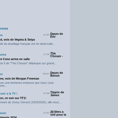
Deces de
22/05/2025
Eric
d, voix de Vegeta & Seiya
e du doublage français est en deuil suite...
The
11/04/2025
Chosen -
e Cene arrive en salle
on 5 de "The Chosen" débarque sur grand...
Deces de
09/01/2025
Benoit
ne, voix de Morgan Freeman
avec une immense tristesse que nous vous
ons...
Titanic de
23/06/2024
James
n, ce soir sur TF1!
moire de Jenny Gérard (1933/2020), elle nous...
20 films a
14/02/2024
voir pour la
Valentin 2024