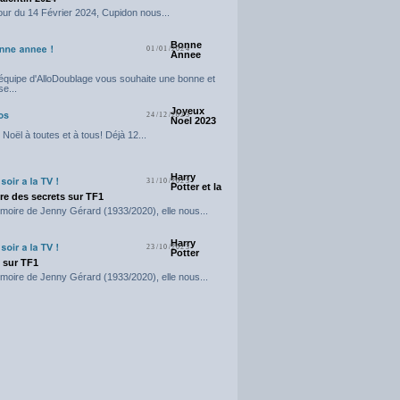
our du 14 Février 2024, Cupidon nous...
Bonne
01/01/2024
Annee
'équipe d'AlloDoublage vous souhaite une bonne et
e...
Joyeux
24/12/2023
Noel 2023
Noël à toutes et à tous! Déjà 12...
Harry
31/10/2023
Potter et la
e des secrets sur TF1
moire de Jenny Gérard (1933/2020), elle nous...
Harry
23/10/2023
Potter
t sur TF1
moire de Jenny Gérard (1933/2020), elle nous...