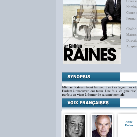
Créée 
Nombre
Genre
Format
Chaîne 
Maison
Directi
Adapta
Ala
Michael Raines résout les meurtres à sa façon : les vi
l'aident à retrouver leur tueur. Une fois l'énigme réso
parfois en vient à douter de sa santé mentale.
Anne
Dolan