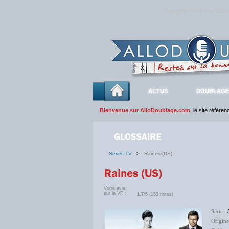
Rejoignez sans plus atte
ACTUS
DOUBLAGE
Bienvenue sur AlloDoublage.com
, le site référe
Series TV
>
Raines (US)
Votre avis
sur la VF :
1.7
/5 (153 notes)
Série
: 
Origine