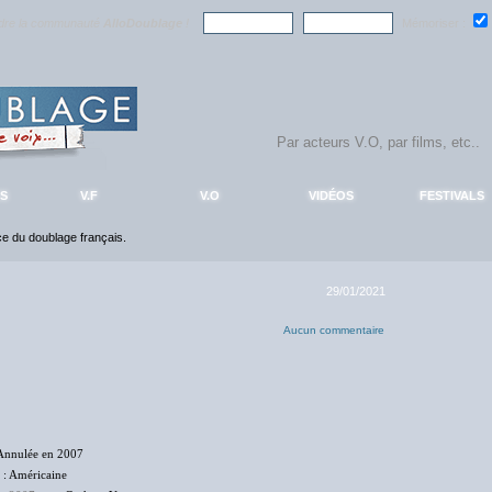
ndre la communauté
AlloDoublage
!
Mémoriser :
S
V.F
V.O
VIDÉOS
FESTIVALS
nce du doublage français.
29/01/2021
Aucun commentaire
Annulée en 2007
: Américaine