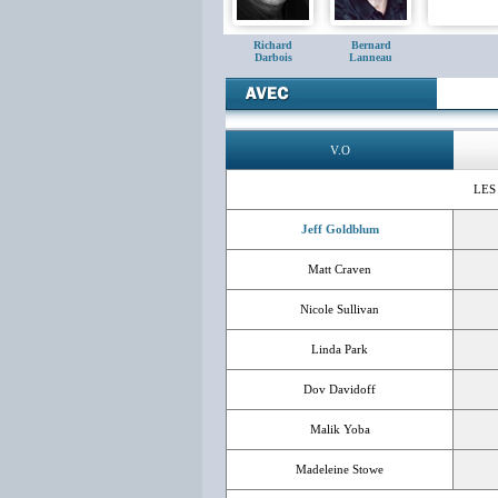
Richard
Bernard
Darbois
Lanneau
V.O
LES
Jeff Goldblum
Matt Craven
Nicole Sullivan
Linda Park
Dov Davidoff
Malik Yoba
Madeleine Stowe