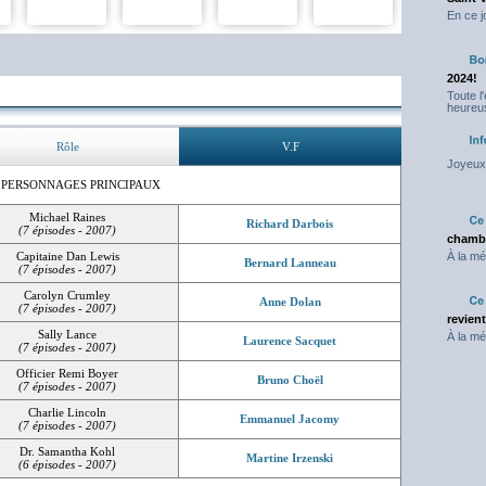
En ce j
2024!
Toute l
heureus
Rôle
V.F
Joyeux 
 PERSONNAGES PRINCIPAUX
Michael Raines
Richard Darbois
(7 épisodes - 2007)
chambr
Capitaine Dan Lewis
À la mé
Bernard Lanneau
(7 épisodes - 2007)
Carolyn Crumley
Anne Dolan
(7 épisodes - 2007)
revien
Sally Lance
À la mé
Laurence Sacquet
(7 épisodes - 2007)
Officier Remi Boyer
Bruno Choël
(7 épisodes - 2007)
Charlie Lincoln
Emmanuel Jacomy
(7 épisodes - 2007)
Dr. Samantha Kohl
Martine Irzenski
(6 épisodes - 2007)