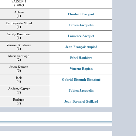
SAISON 1
(2007)
Arlene
Elisabeth Fargeot
(1)
Employé de Motel
Fabien Jacquelin
(1)
Sandy Boudreau
Laurence Sacquet
(1)
Vernon Boudreau
Jean-François Aupied
(1)
Maria Santiago
Ethel Houbiers
(2)
Jason Kitman
Vincent Ropion
(3)
Jack
Gabriel Bismuth-Bienaimé
(4)
Andrew Carver
Fabien Jacquelin
(7)
Rodrigo
Jean-Bernard Guillard
(7)