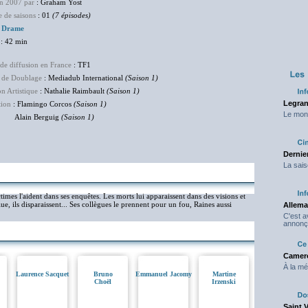
en 2007 par
: Graham Yost
 de saisons
: 01
(7 épisodes)
:
Drame
: 42 min
de diffusion en France
: TF1
 de Doublage
: Mediadub International
(Saison 1)
on Artistique
: Nathalie Raimbault
(Saison 1)
Legran
tion
: Flamingo Corcos
(Saison 1)
Le mond
in Berguig
(Saison 1)
Dernier
La sais
ctimes l'aident dans ses enquêtes. Les morts lui apparaissent dans des visions et
lue, ils disparaissent... Ses collègues le prennent pour un fou, Raines aussi
Allema
C'est 
annonç
Camero
À la mé
Laurence Sacquet
Bruno
Emmanuel Jacomy
Martine
Choël
Irzenski
Saint 