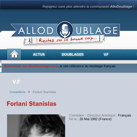
Rejoignez sans plus attendre la communauté
AlloDoublage
!
ACTUS
DOUBLAGES
V.F
Bienvenue sur AlloDoublage.com
, le site référence du doublage français.
Comediens
>
Forlani Stanislas
Comédien - Directeur Artistique
: Français
Né le
: 26 Mai 1982 (France)