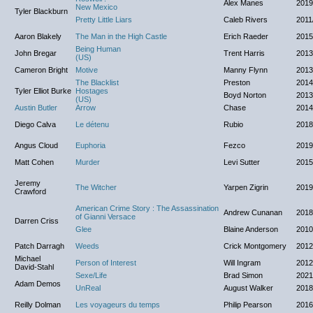
Alex Manes
2019
New Mexico
Tyler Blackburn
Pretty Little Liars
Caleb Rivers
2011
Aaron Blakely
The Man in the High Castle
Erich Raeder
2015
Being Human
John Bregar
Trent Harris
2013
(US)
Cameron Bright
Motive
Manny Flynn
2013
The Blacklist
Preston
2014
Tyler Elliot Burke
Hostages
Boyd Norton
2013
(US)
Austin Butler
Arrow
Chase
2014
Diego Calva
Le détenu
Rubio
2018
Angus Cloud
Euphoria
Fezco
2019/
Matt Cohen
Murder
Levi Sutter
2015
Jeremy
The Witcher
Yarpen Zigrin
2019
Crawford
American Crime Story : The Assassination
Andrew Cunanan
2018
of Gianni Versace
Darren Criss
Glee
Blaine Anderson
2010
Patch Darragh
Weeds
Crick Montgomery
2012
Michael
Person of Interest
Will Ingram
2012
David-Stahl
Sexe/Life
Brad Simon
2021/
Adam Demos
UnReal
August Walker
2018
Reilly Dolman
Les voyageurs du temps
Philip Pearson
2016