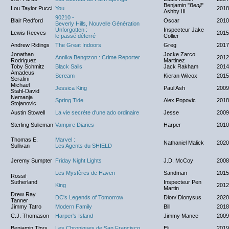
Benjamin "
Benji
"
Lou Taylor Pucci
You
2018
Ashby III
90210 -
Blair Redford
Oscar
2010
Beverly Hills, Nouvelle Génération
Unforgotten :
Inspecteur Jake
Lewis Reeves
2015/
le passé déterré
Collier
Andrew Ridings
The Great Indoors
Greg
2017
Jonathan
Jocke Zarco
Annika Bengtzon : Crime Reporter
2012
Rodriguez
Martinez
Toby Schmitz
Black Sails
Jack Rakham
2014
Amadeus
Scream
Kieran Wilcox
2015
Serafini
Michael
Jessica King
Paul Ash
2009
Stahl-David
Nemanja
Spring Tide
Alex Popovic
2018
Stojanovic
Austin Stowell
La vie secrète d'une ado ordinaire
Jesse
2009
Sterling Sulieman
Vampire Diaries
Harper
2010
Thomas E.
Marvel :
Nathaniel Malick
2020
Sullivan
Les Agents du SHIELD
Jeremy Sumpter
Friday Night Lights
J.D. McCoy
2008
Les Mystères de Haven
Sandman
2015
Rossif
Sutherland
Inspecteur Pen
King
2012
Martin
Drew Ray
DC's Legends of Tomorrow
Dion/ Dionysus
2020
Tanner
Jimmy Tatro
Modern Family
Bill
2018
C.J. Thomason
Harper's Island
Jimmy Mance
2009
Benjamin Thys
Les Chroniques de San Francisco
Eli
2019