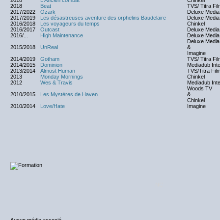
2018
L'Ancien combat
Chinkel
2018
Beat
TVS/ Titra Fi
2017/2022
Ozark
Deluxe Media
2017/2019
Les désastreuses aventure des orphelins Baudelaire
Deluxe Media
2016/2018
Les voyageurs du temps
Chinkel
2016/2017
Outcast
Deluxe Media
2016/...
High Maintenance
Deluxe Media
Deluxe Media
2015/2018
UnReal
&
Imagine
2014/2019
Gotham
TVS/ Titra Fi
2014/2015
Dominion
Mediadub Inte
2013/2014
Almost Human
TVS/Titra Fil
2013
Monday Mornings
Chinkel
2012
Wes & Travis
Mediadub Inte
Woods TV
2010/2015
Les Mystères de Haven
&
Chinkel
2010/2014
Love/Hate
Imagine
NC