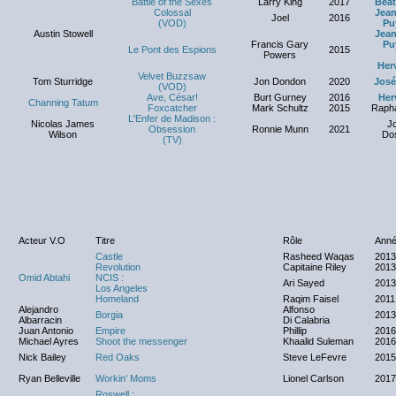
Battle of the Sexes
Larry King
2017
Béat
Colossal
Jean
Joel
2016
(VOD)
Pu
Austin Stowell
Jean
Francis Gary
Pu
Le Pont des Espions
2015
Powers
Her
Velvet Buzzsaw
Tom Sturridge
Jon Dondon
2020
José
(VOD)
Ave, César!
Burt Gurney
2016
Her
Channing Tatum
Foxcatcher
Mark Schultz
2015
Rapha
L'Enfer de Madison :
Nicolas James
J
Obsession
Ronnie Munn
2021
Wilson
Do
(TV)
Acteur V.O
Titre
Rôle
Ann
Castle
Rasheed Waqas
2013
Revolution
Capitaine Riley
2013
Omid Abtahi
NCIS :
Ari Sayed
2013
Los Angeles
Homeland
Raqim Faisel
2011
Alejandro
Alfonso
Borgia
2013
Albarracin
Di Calabria
Juan Antonio
Empire
Phillip
2016
Michael Ayres
Shoot the messenger
Khaalid Suleman
2016
Nick Bailey
Red Oaks
Steve LeFevre
2015
Ryan Belleville
Workin' Moms
Lionel Carlson
2017/
Roswell :