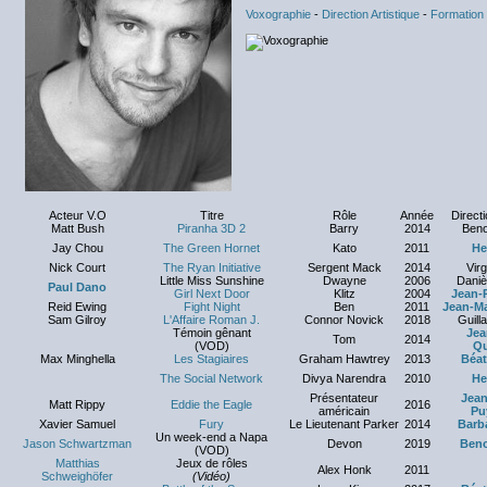
Voxographie
-
Direction Artistique
-
Formation
Acteur V.O
Titre
Rôle
Année
Directi
Matt Bush
Piranha 3D 2
Barry
2014
Beno
Jay Chou
The Green Hornet
Kato
2011
He
Nick Court
The Ryan Initiative
Sergent Mack
2014
Virg
Little Miss Sunshine
Dwayne
2006
Daniè
Paul Dano
Girl Next Door
Klitz
2004
Jean-P
Reid Ewing
Fight Night
Ben
2011
Jean-Ma
Sam Gilroy
L'Affaire Roman J.
Connor Novick
2018
Guill
Témoin gênant
Jea
Tom
2014
(VOD)
Qu
Max Minghella
Les Stagiaires
Graham Hawtrey
2013
Béat
The Social Network
Divya Narendra
2010
He
Présentateur
Jean
Matt Rippy
Eddie the Eagle
2016
américain
Pu
Xavier Samuel
Fury
Le Lieutenant Parker
2014
Barba
Un week-end a Napa
Jason Schwartzman
Devon
2019
Beno
(VOD)
Matthias
Jeux de rôles
Alex Honk
2011
Schweighöfer
(Vidéo)