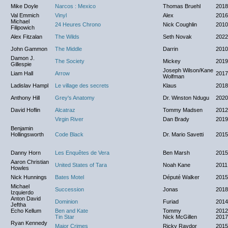
Mike Doyle
Narcos : Mexico
Thomas Bruehl
2018
Val Emmich
Vinyl
Alex
2016
Michael
24 Heures Chrono
Nick Coughlin
2010
Filipowich
Alex Fitzalan
The Wilds
Seth Novak
2022/
John Gammon
The Middle
Darrin
2010
Damon J.
The Society
Mickey
2019/
Gillespie
Joseph Wilson/Kane
Liam Hall
Arrow
2017
Wolfman
Ladislav Hampl
Le village des secrets
Klaus
2018
Anthony Hill
Grey's Anatomy
Dr. Winston Ndugu
2020/
David Hoflin
Alcatraz
Tommy Madsen
2012
Virgin River
Dan Brady
2019/
Benjamin
Hollingsworth
Code Black
Dr. Mario Savetti
2015
Danny Horn
Les Enquêtes de Vera
Ben Marsh
2015
Aaron Christian
United States of Tara
Noah Kane
2011
Howles
Nick Hunnings
Bates Motel
Député Walker
2015
Michael
Succession
Jonas
2018
Izquierdo
Anton David
Dominion
Furiad
2014
Jeftha
Echo Kellum
Ben and Kate
Tommy
2012
Tin Star
Nick McGillen
2017/
Ryan Kennedy
Major Crimes
Ricky Raydor
2015