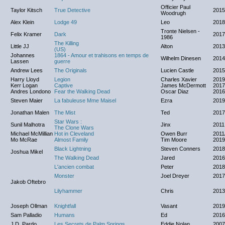
Officier Paul
Taylor Kitsch
True Detective
2015
Woodrugh
Alex Klein
Lodge 49
Leo
2018
Tronte Nielsen -
Felix Kramer
Dark
2017
1986
The Killing
Little JJ
Alton
2013
(US)
Johannes
1864 - Amour et trahisons en temps de
Wilhelm Dinesen
2014
Lassen
guerre
Andrew Lees
The Originals
Lucien Castle
2015
Harry Lloyd
Legion
Charles Xavier
2019
Kerr Logan
Captive
James McDermott
2017
Andres Londono
Fear the Walking Dead
Oscar Diaz
2016
Steven Maier
La fabuleuse Mme Maisel
Ezra
2019
Jonathan Malen
The Mist
Ted
2017
Star Wars :
Sunil Malhotra
Jinx
2011
The Clone Wars
Michael McMillian
Hot in Cleveland
Owen Burr
2011
Mo McRae
Almost Family
Tim Moore
2019
Black Lightning
Steven Conners
2018
Joshua Mikel
The Walking Dead
Jared
2016
L'ancien combat
Peter
2018
Monster
Joel Dreyer
2017
Jakob Oftebro
Lilyhammer
Chris
2013
Joseph Ollman
Knightfall
Vasant
2019
Sam Palladio
Humans
Ed
2016
J.D. Pardo
Les Secrets de Palm Springs
Eddie Nolan
2007