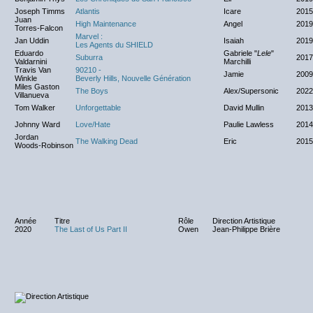
Joseph Timms
Atlantis
Icare
2015
Juan
High Maintenance
Angel
2019
Torres-Falcon
Marvel :
Jan Uddin
Isaiah
2019
Les Agents du SHIELD
Eduardo
Gabriele "
Lele
"
Suburra
2017
Valdarnini
Marchilli
Travis Van
90210 -
Jamie
2009
Winkle
Beverly Hills, Nouvelle Génération
Miles Gaston
The Boys
Alex/Supersonic
2022
Villanueva
Tom Walker
Unforgettable
David Mullin
2013
Johnny Ward
Love/Hate
Paulie Lawless
2014
Jordan
The Walking Dead
Eric
2015
Woods-Robinson
Année
Titre
Rôle
Direction Artistique
2020
The Last of Us Part II
Owen
Jean-Philippe Brière