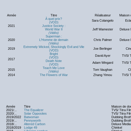
Année
Titre
Réalisateur
Maison 
À quel prix?
Sara Colangelo
Ecla
(VOD)
2021
Justice Society :
World War II
Jeff Wamester
Deluxe 
(Vidéo)
Superman :
2020
L'Homme de demain
Chris Palmer
Deluxe 
(Vidéo)
Extremely Wicked, Shockingly Evil and Vile
2019
Joe Berlinger
Cin
(VOD)
Bright
David Ayer
TVS/ T
(VOD)
2017
Death Note
Adam Wingard
TVS/ T
(VOD)
Teach Me Love
2015
Tom Vaughan
C
(Vidéo)
2014
The Flowers of War
Zhang Yimou
TVS/ T
Année
Titre
Maison de do
2021/...
The Equalizer
TVS/ Titra Fi
2020/...
Solar Opposites
TVS/ Titra Fi
2019/2022
Batwoman
Dubbing Brot
2019/...
Pennyworth
Dubbing Brot
2018/...
Altered Carbon
Deluxe Media
2018/2019
Lodge 49
Chinkel