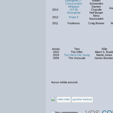
Divergente 2 :
Robert
L'Insurrection
Schwentke
Whiplash
Damien
An
2014
(V.F.B)
Chazelle
Divergente
Neil Burger
Nima
2012
Projet X
Nourizadeh
2011
Footloose
Craig Brewer
Wi
Année
Titre
Rôle
2022
The Offer
Albert S. Rudd
2019
Too Old to Die Young
Martin Jones
2009
The Unusuals
James Boorlan
Aucun média associé.
miles teller
gauthier battoue