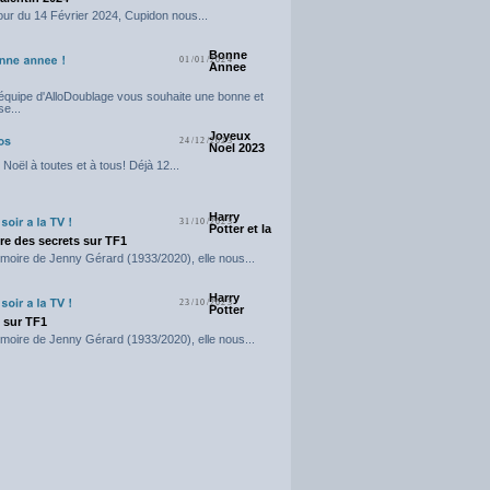
our du 14 Février 2024, Cupidon nous...
Bonne
01/01/2024
Annee
'équipe d'AlloDoublage vous souhaite une bonne et
e...
Joyeux
24/12/2023
Noel 2023
Noël à toutes et à tous! Déjà 12...
Harry
31/10/2023
Potter et la
e des secrets sur TF1
moire de Jenny Gérard (1933/2020), elle nous...
Harry
23/10/2023
Potter
t sur TF1
moire de Jenny Gérard (1933/2020), elle nous...