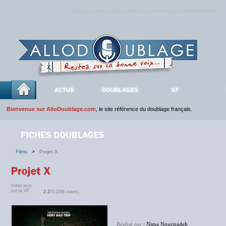
Rejoignez sans plus attendre la communauté
AlloDoublage
!
ACTUS
DOUBLAGES
V.F
Bienvenue sur AlloDoublage.com
, le site référence du doublage français.
Films
>
Projet X
Votre avis
sur la VF :
2.2
/5 (298 notes)
Réalisé par
: Nima Nourizadeh