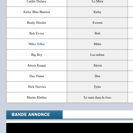
Caitlin Dulany
La Mère
Kirby Bliss Blanton
Kirby
Brady Hender
Everett
Rob Evors
Rob
Miles Teller
Miles
Big Boy
Lui-même
Alexis Knapp
Alexis
Dax Flame
Dax
Nick Nervies
Tyler
Martin Klebba
Le nain dans le four