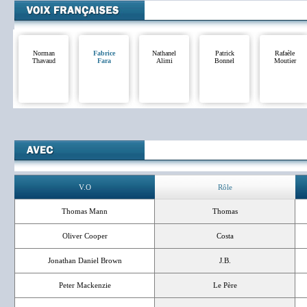
Norman
Fabrice
Nathanel
Patrick
Rafaèle
Thavaud
Fara
Alimi
Bonnel
Moutier
V.O
Rôle
Thomas Mann
Thomas
Oliver Cooper
Costa
Jonathan Daniel Brown
J.B.
Peter Mackenzie
Le Père