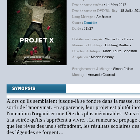
Date de sortie cinéma
: 14 Mars 2012
Date de sortie en DVD/Blu-Ray
: 18 Juillet 20
Long Métrage
: Américain
Genre
:
Comédie
Durée
: 01h27
Distributeur Français
: Warner Bros France
Maison de Doublage
: Dubbing Brothers
Direction Artistique
:
Marie-Laure Beneston
Adaptation
:
Marion Bessay
Enregistrement & Mixage
:
Simon Follain
Montage
:
Armande Gueroult
Alors qu'ils semblaient jusque-là se fondre dans la masse, tr
sortir de l'anonymat. En apparence, leur projet est plutôt ino
l'intention d'organiser une fête des plus mémorables. Mais ri
à la soirée qu'ils s'apprêtent à vivre... La rumeur se propage
que les rêves des uns s'effondrent, les résultats scolaires des
des légendes se forgent…