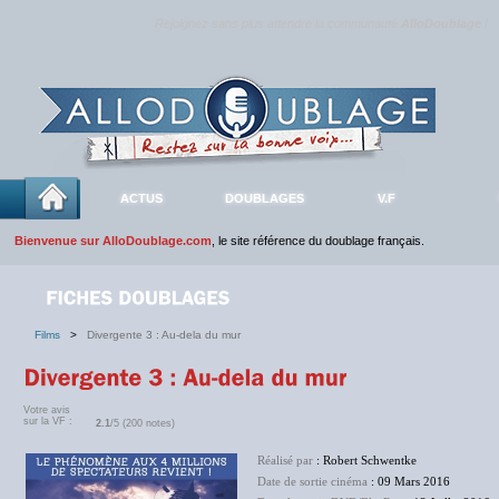
Rejoignez sans plus attendre la communauté
AlloDoublage
!
ACTUS
DOUBLAGES
V.F
Bienvenue sur AlloDoublage.com
, le site référence du doublage français.
Films
>
Divergente 3 : Au-dela du mur
Votre avis
sur la VF :
2.1
/5 (200 notes)
Réalisé par
: Robert Schwentke
Date de sortie cinéma
: 09 Mars 2016