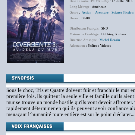
Date de sortie DVD/Blu-Ray
: 13 Juillet 2016
Long Métrage
: Américain
Genre
:
Action
-
Aventure
-
Science-Fiction
Durée
: 02h00
Distributeur Français
: SND
Maison de Doublage
: Dubbing Brothers
Direction Artistique
:
Michel Derain
Adaptation
: Philippe Videcoq
Sous le choc, Tris et Quatre doivent fuir et franchir le mur 
première fois, ils quittent la seule ville et famille qu'ils aie
mur se trouve un monde hostile qu'ils vont devoir affronter. 
rapidement déterminer en qui ils peuvent avoir confiance al
menaçant l’humanité toute entière est sur le point d'éclater...