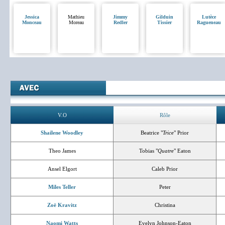
Jessica
Mathieu
Jimmy
Gilduin
Lutèce
Monceau
Moreau
Redler
Tissier
Ragueneau
V.O
Rôle
Shailene Woodley
Beatrice "
Trice
" Prior
Theo James
Tobias "
Quatre
" Eaton
Ansel Elgort
Caleb Prior
Miles Teller
Peter
Zoë Kravitz
Christina
Naomi Watts
Evelyn Johnson-Eaton