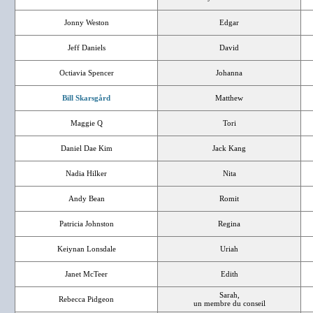
Jonny Weston
Edgar
Jeff Daniels
David
Octiavia Spencer
Johanna
Bill Skarsgård
Matthew
Maggie Q
Tori
Daniel Dae Kim
Jack Kang
Nadia Hilker
Nita
Andy Bean
Romit
Patricia Johnston
Regina
Keiynan Lonsdale
Uriah
Janet McTeer
Edith
Sarah,
Rebecca Pidgeon
un membre du conseil