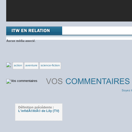
Aucun média associé.
action
aventure
science-fiction
Soyez l
Définition précédente :
L'infidÃ©litÃ© de Lily (TV)