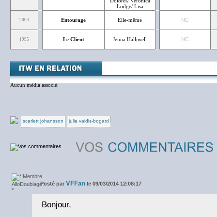
Dolores/ Veronica
Lodge/ Lisa
Entourage
Elle-même
NC
2004
Le Client
Jenna Halliwell
NC
1995
Aucun média associé.
scarlett johansson
julia vaidis-bogard
VFFan
Posté par
le 09/03/2014 12:08:17
Bonjour,