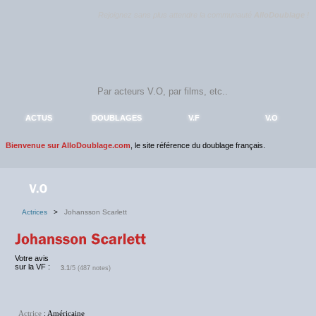
Rejoignez sans plus attendre la communauté
AlloDoublage
!
ACTUS
DOUBLAGES
V.F
V.O
Bienvenue sur AlloDoublage.com
, le site référence du doublage français.
Actrices
>
Johansson Scarlett
Votre avis
sur la VF :
3.1
/5 (487 notes)
Actrice
: Américaine