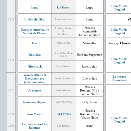
Julia Vaidis-
Lucy
Lucy
Luc Besson
Bogard
Under the Skin
Laura
V
Jonathan Glazer
2014
Natasha
Anthony Russo
Captain America, le
Julia Vaidis-
Romanoff/
&
Soldat de l'hiver
Bogard
Joe Russo
La Veuve Noire
Her
Samantha
Audrey Fleurot
Spike Jonze
Joseph Gordon-
Don Jon
Barbara Sugerman
Levitt
Julia Vaidis-
2013
Bogard
Hitchcock
Janet Leigh
Sacha Gervasi
Woody Allen : A
Laurence
Documentary
Elle-même
Robert B. Weide
Dourlens
(Documentaire)
Natasha
2012
Avengers
Romanoff/ La
Joss Whedon
Veuve Noire
Nouveau Départ
Kelly Foster
Cameron Crowe
Natasha
Iron Man 2
Romanoff/ La
2010
Jon Favreau
Veuve Noire
Julia Vaidis-
Bogard
Ce que pensent les
Anna
2009
Ken Kwapis
hommes