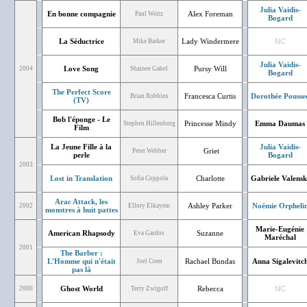
Julia Vaidis-
En bonne compagnie
Alex Foreman
Paul Weitz
Bogard
La Séductrice
Lady Windermere
NC
Mike Barker
Julia Vaidis-
Love Song
Pursy Will
2004
Shainee Gabel
Bogard
The Perfect Score
Francesca Curtis
Dorothée Pousse
Brian Robbins
(TV)
Bob l'éponge - Le
Princesse Mindy
Emma Daumas
Stephen Hillenburg
Film
La Jeune Fille à la
Julia Vaidis-
Griet
Peter Webber
perle
Bogard
2003
Lost in Translation
Charlotte
Gabriele Valensk
Sofia Coppola
Arac Attack, les
Ashley Parker
Noémie Orpheli
2002
Ellory Elkayem
monstres à huit pattes
Marie-Eugénie
American Rhapsody
Suzanne
Eva Gardos
Maréchal
2001
The Barber :
L'Homme qui n'était
Rachael Bundas
Anna Sigalevitc
Joel Coen
pas là
Ghost World
Rebecca
NC
2000
Terry Zwigoff