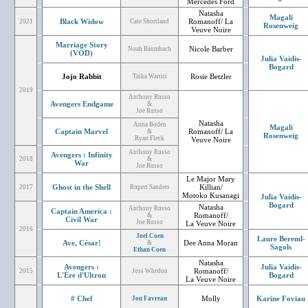
Mercedes Ford
Natasha
Magali
Black Widow
Romanoff/ La
2021
Cate Shortland
Rosenweig
Veuve Noire
Marriage Story
Nicole Barber
Noah Baumbach
(VOD)
Julia Vaidis-
Bogard
Jojo Rabbit
Rosie Betzler
Taika Waititi
2019
Anthony Russo
Avengers Endgame
&
Joe Russo
Natasha
Anna Boden
Magali
Captain Marvel
Romanoff/ La
&
Rosenweig
Ryan Fleck
Veuve Noire
Anthony Russo
Avengers : Infinity
2018
&
War
Joe Russo
Le Major Mary
Ghost in the Shell
Killian/
2017
Rupert Sanders
Motoko Kusanagi
Julia Vaidis-
Bogard
Natasha
Anthony Russo
Captain America :
Romanoff/
&
Civil War
Joe Russo
La Veuve Noire
2016
Joel Coen
Laure Berend-
Ave, César!
Dee Anna Moran
&
Sagols
Ethan Coen
Natasha
Avengers :
Julia Vaidis-
Romanoff/
2015
Joss Whedon
L'Ère d'Ultron
Bogard
La Veuve Noire
# Chef
Molly
Karine Foviau
Jon Favreau