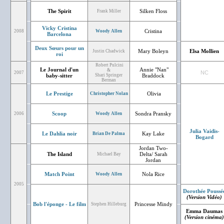
The Spirit
Silken Floss
Frank Miller
Vicky Cristina
Cristina
2008
Woody Allen
Barcelona
Deux Sœurs pour un
Mary Boleyn
Elsa Mollien
Justin Chadwick
roi
Robert Pulcini
Le Journal d'un
Annie "Nan"
&
NC
2007
baby-sitter
Shari Springer
Braddock
Berman
Le Prestige
Olivia
Christopher Nolan
Scoop
Sondra Pransky
2006
Woody Allen
Julia Vaidis-
Le Dahlia noir
Kay Lake
Brian De Palma
Bogard
Jordan Two-
The Island
Delta/ Sarah
Michael Bay
Jordan
Match Point
Nola Rice
Woody Allen
2005
Dorothée Poussé
(Version Vidéo)
Bob l'éponge - Le film
Princesse Mindy
Stephen Hilleburg
Emma Daumas
(Version cinéma)