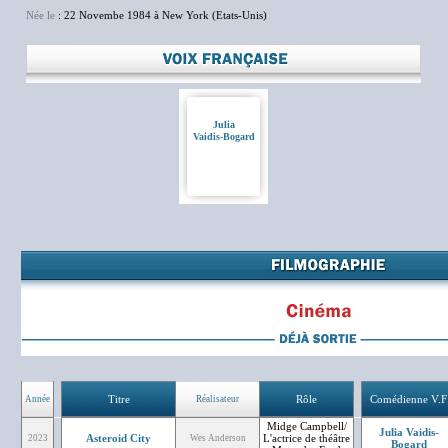
Née le
: 22 Novembe 1984 à New York (Etats-Unis)
Julia
Vaidis-Bogard
Titre
Rôle
Comédienne V.F
Année
Réalisateur
Midge Campbell/
Julia Vaidis-
Asteroid City
L'actrice de théâtre
2023
Wes Anderson
Bogard