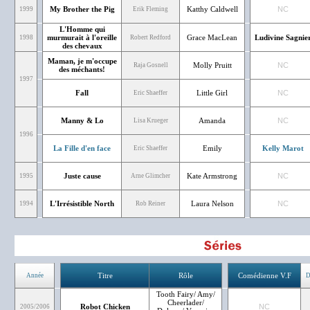
My Brother the Pig
Katthy Caldwell
NC
1999
Erik Fleming
L'Homme qui
murmurait à l'oreille
Grace MacLean
Ludivine Sagnie
1998
Robert Redford
des chevaux
Maman, je m'occupe
Molly Pruitt
NC
Raja Gosnell
des méchants!
1997
Fall
Little Girl
NC
Eric Shaeffer
Manny & Lo
Amanda
NC
Lisa Krueger
1996
La Fille d'en face
Emily
Kelly Marot
Eric Shaeffer
Juste cause
Kate Armstrong
NC
1995
Arne Glimcher
L'Irrésistible North
Laura Nelson
NC
1994
Rob Reiner
Titre
Rôle
Comédienne V.F
Année
D
Tooth Fairy/ Amy/
Cheerlader/
Robot Chicken
NC
2005/2006