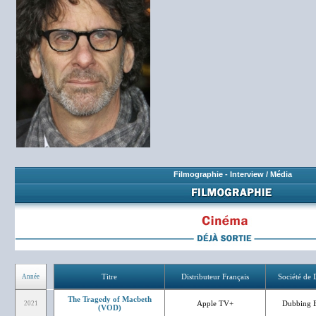
Filmographie
-
Interview / Média
Titre
Distributeur Français
Société de
Année
The Tragedy of Macbeth
Apple TV+
Dubbing B
2021
(VOD)