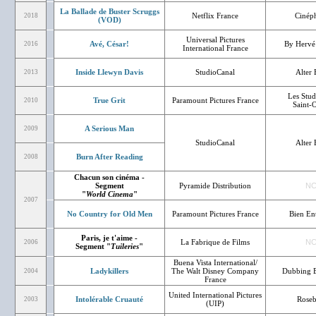
La Ballade de Buster Scruggs
Netflix France
Cinép
2018
(VOD)
Universal Pictures
Avé, César!
By Hervé
2016
International France
Inside Llewyn Davis
StudioCanal
Alter
2013
Les Stud
True Grit
Paramount Pictures France
2010
Saint-
A Serious Man
2009
StudioCanal
Alter
Burn After Reading
2008
Chacun son cinéma -
Segment
Pyramide Distribution
N
"
World Cinema
"
2007
No Country for Old Men
Paramount Pictures France
Bien En
Paris, je t'aime -
La Fabrique de Films
N
2006
Segment "
Tuileries
"
Buena Vista International/
Ladykillers
The Walt Disney Company
Dubbing B
2004
France
United International Pictures
Intolérable Cruauté
Rose
2003
(UIP)