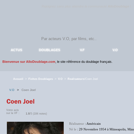
Rejoignez sans plus attendre la communauté
AlloDoublage
!
ACTUS
DOUBLAGES
V.F
V.O
Bienvenue sur AlloDoublage.com
, le site référence du doublage français.
Accueil
>
Fiches Doublages
>
V.O
>
Realisateurs
/Coen Joel
V.O
>
Coen Joel
Votre avis
sur la VF :
1.8
/5 (184 notes)
Réalisateur
: Américain
Né le
: 29 Novembre 1954 à Miineapolis, Minne