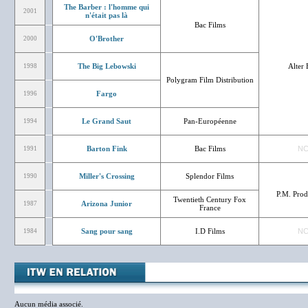
The Barber : l'homme qui
2001
n'était pas là
Bac Films
O'Brother
2000
The Big Lebowski
Alter
1998
Polygram Film Distribution
Fargo
1996
Le Grand Saut
Pan-Européenne
1994
Barton Fink
Bac Films
N
1991
Miller's Crossing
Splendor Films
1990
P.M. Prod
Twentieth Century Fox
Arizona Junior
1987
France
Sang pour sang
I.D Films
N
1984
Aucun média associé.