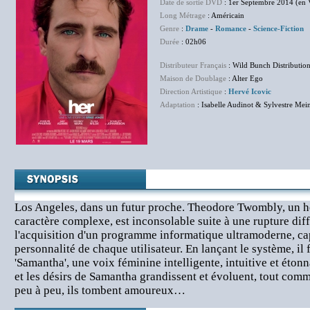
Date de sortie DVD
: 1er Septembre 2014 (en
Long Métrage
: Américain
Genre
:
Drame
-
Romance
-
Science-Fiction
Durée
: 02h06
Distributeur Français
: Wild Bunch Distributio
Maison de Doublage
: Alter Ego
Direction Artistique
:
Hervé Icovic
Adaptation
: Isabelle Audinot & Sylvestre Mei
Los Angeles, dans un futur proche. Theodore Twombly, un 
caractère complexe, est inconsolable suite à une rupture diffic
l'acquisition d'un programme informatique ultramoderne, cap
personnalité de chaque utilisateur. En lançant le système, il 
'Samantha', une voix féminine intelligente, intuitive et éto
et les désirs de Samantha grandissent et évoluent, tout com
peu à peu, ils tombent amoureux…