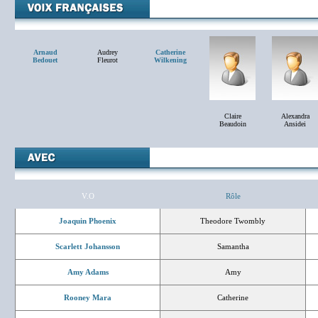
Arnaud
Audrey
Catherine
Bedouet
Fleurot
Wilkening
Claire
Alexandra
Beaudoin
Ansidei
V.O
Rôle
Joaquin Phoenix
Theodore Twombly
Scarlett Johansson
Samantha
Amy Adams
Amy
Rooney Mara
Catherine