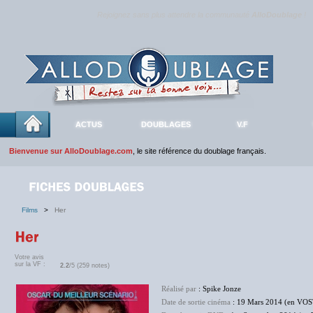
Rejoignez sans plus attendre la communauté
AlloDoublage
!
ACTUS
DOUBLAGES
V.F
Bienvenue sur AlloDoublage.com
, le site référence du doublage français.
Films
>
Her
Votre avis
sur la VF :
2.2
/5 (259 notes)
Réalisé par
: Spike Jonze
Date de sortie cinéma
: 19 Mars 2014 (en VOS