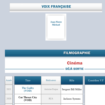
Jean-Pierre
Michael
Titre
Rôle
Comédien V.F
Année
Réalisateur
The Guilty
Sergent Bill Miller
2021
Antoine Fuqua
(VOD)
Cut Throat City
Jackson Symms
2020
RZA
(VOD)