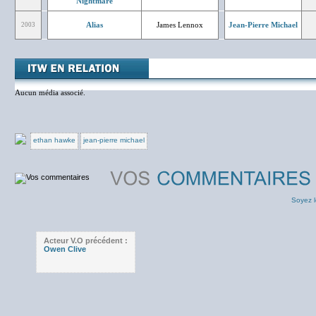
Nightmare
Alias
James Lennox
Jean-Pierre Michael
2003
Aucun média associé.
ethan hawke
jean-pierre michael
Soyez l
Acteur V.O précédent :
Owen Clive