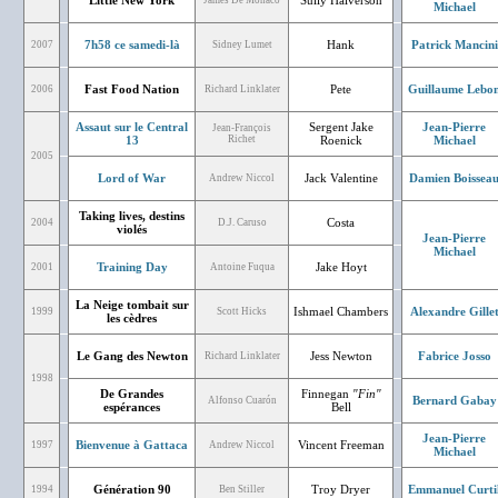
Little New York
Sully Halverson
James De Monaco
Michael
7h58 ce samedi-là
Hank
Patrick Mancini
2007
Sidney Lumet
Fast Food Nation
Pete
Guillaume Lebo
2006
Richard Linklater
Assaut sur le Central
Sergent Jake
Jean-Pierre
Jean-François
13
Richet
Roenick
Michael
2005
Lord of War
Jack Valentine
Damien Boissea
Andrew Niccol
Taking lives, destins
Costa
2004
D.J. Caruso
violés
Jean-Pierre
Michael
Training Day
Jake Hoyt
2001
Antoine Fuqua
La Neige tombait sur
Ishmael Chambers
Alexandre Gille
1999
Scott Hicks
les cèdres
Le Gang des Newton
Jess Newton
Fabrice Josso
Richard Linklater
1998
De Grandes
Finnegan
"Fin"
Bernard Gabay
Alfonso Cuarón
espérances
Bell
Jean-Pierre
Bienvenue à Gattaca
Vincent Freeman
1997
Andrew Niccol
Michael
Génération 90
Troy Dryer
Emmanuel Curti
1994
Ben Stiller