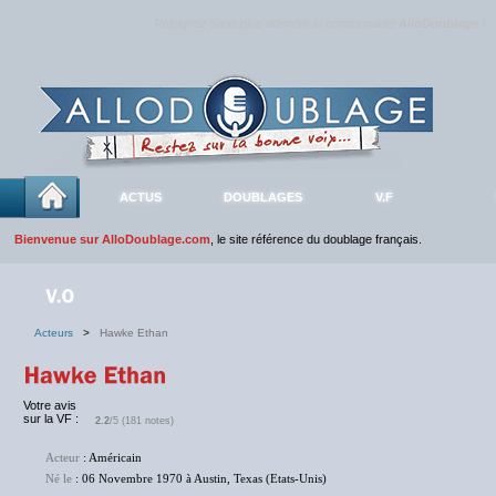
Rejoignez sans plus attendre la communauté
AlloDoublage
!
ACTUS
DOUBLAGES
V.F
Bienvenue sur AlloDoublage.com
, le site référence du doublage français.
Acteurs
>
Hawke Ethan
Votre avis
sur la VF :
2.2
/5 (181 notes)
Acteur
: Américain
Né le
: 06 Novembre 1970 à Austin, Texas (Etats-Unis)