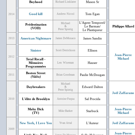
Boyhood
Mason Sr
Richard Linklater
Good kill
Tom Egan
Andrew Niccol
2014
L'Agent Temporel/
Michael
Prédestination
Le Barman/
Philippe Allard
&
(VOD)
Peter Spierig
Le Plastiqueur
American Nightmare
James Sandin
2013
James DeMonaco
Sinister
Ellison
Scott Derrickson
Jean-Pierre
2012
Michael
Total Recall -
Mémoires
Hauser
Len Wiseman
Programmées
Boston Street
Paulie McDougan
2011
Brian Goodman
(Vidéo)
Michael
Daybreakers
Edward Dalton
&
Peter Spierig
Joël Zaffarano
L'élite de Brooklyn
Sal Procida
2010
Antoine Fuqua
Moby Dick
Jean-Pierre
Starbuck
Mike Barker
(TV)
Michael
New York, I Love You
L'Auteur
Joël Zaffarano
Yvan Attal
2009
Jean-Pierre