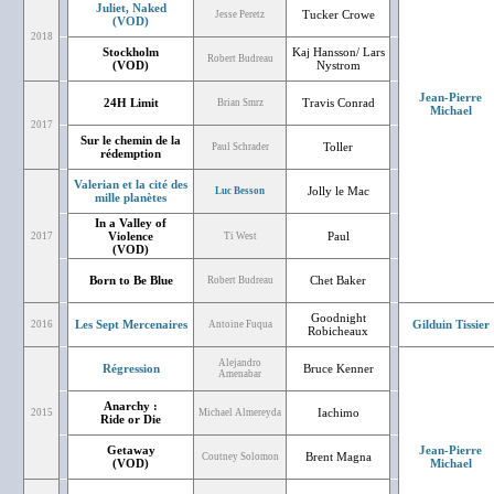
Juliet, Naked
Tucker Crowe
Jesse Peretz
(VOD)
2018
Stockholm
Kaj Hansson/ Lars
Robert Budreau
(VOD)
Nystrom
Jean-Pierre
24H Limit
Travis Conrad
Brian Smrz
Michael
2017
Sur le chemin de la
Toller
Paul Schrader
rédemption
Valerian et la cité des
Jolly le Mac
Luc Besson
mille planètes
In a Valley of
Violence
Paul
2017
Ti West
(VOD)
Born to Be Blue
Chet Baker
Robert Budreau
Goodnight
Les Sept Mercenaires
Gilduin Tissier
2016
Antoine Fuqua
Robicheaux
Alejandro
Régression
Bruce Kenner
Amenabar
Anarchy :
Iachimo
2015
Michael Almereyda
Ride or Die
Getaway
Jean-Pierre
Brent Magna
Coutney Solomon
(VOD)
Michael