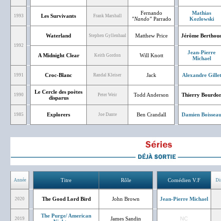
Fernando
Mathias
Les Survivants
1993
Frank Marshall
"Nando"
Parrado
Kozlowski
Waterland
Matthew Price
Jérôme Berthou
Stephen Gyllenhaal
1992
Jean-Pierre
A Midnight Clear
Will Knott
Keith Gordon
Michael
Croc-Blanc
Jack
Alexandre Gille
1991
Randal Kleiser
Le Cercle des poètes
Todd Anderson
Thierry Bourdo
1990
Peter Weir
disparus
Explorers
Ben Crandall
Damien Boissea
1985
Joe Dante
Titre
Rôle
Comédien V.F
Année
Di
The Good Lord Bird
John Brown
Jean-Pierre Michael
2020
The Purge/ American
James Sandin
NC
2019