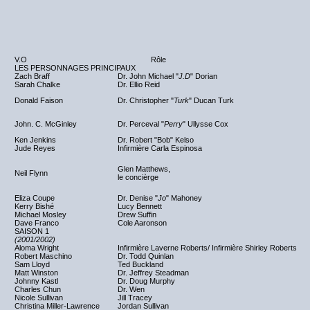
V.O
Rôle
LES PERSONNAGES PRINCIPAUX
Zach Braff
Dr. John Michael "
J.D
" Dorian
Sarah Chalke
Dr. Ellio Reid
Donald Faison
Dr. Christopher "
Turk
" Ducan Turk
John. C. McGinley
Dr. Perceval "
Perry
" Ullysse Cox
Ken Jenkins
Dr. Robert "Bob" Kelso
Jude Reyes
Infirmière Carla Espinosa
Glen Matthews,
Neil Flynn
le concièrge
Eliza Coupe
Dr. Denise "
Jo
" Mahoney
Kerry Bishé
Lucy Bennett
Michael Mosley
Drew Suffin
Dave Franco
Cole Aaronson
SAISON 1
(2001/2002)
Aloma Wright
Infirmière Laverne Roberts/ Infirmière Shirley Roberts
Robert Maschino
Dr. Todd Quinlan
Sam Lloyd
Ted Buckland
Matt Winston
Dr. Jeffrey Steadman
Johnny Kastl
Dr. Doug Murphy
Charles Chun
Dr. Wen
Nicole Sullivan
Jill Tracey
Christina Miller-Lawrence
Jordan Sullivan