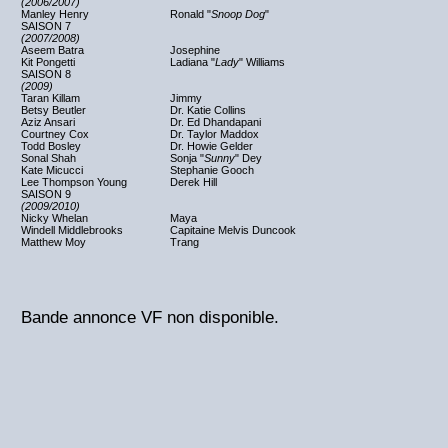
(2006/2007)
Manley Henry
Ronald "
Snoop Dog
"
SAISON 7
(2007/2008)
Aseem Batra
Josephine
Kit Pongetti
Ladiana "
Lady
" Williams
SAISON 8
(2009)
Taran Killam
Jimmy
Betsy Beutler
Dr. Katie Collins
Aziz Ansari
Dr. Ed Dhandapani
Courtney Cox
Dr. Taylor Maddox
Todd Bosley
Dr. Howie Gelder
Sonal Shah
Sonja "
Sunny
" Dey
Kate Micucci
Stephanie Gooch
Lee Thompson Young
Derek Hill
SAISON 9
(2009/2010)
Nicky Whelan
Maya
Windell Middlebrooks
Capitaine Melvis Duncook
Matthew Moy
Trang
Bande annonce VF non disponible.