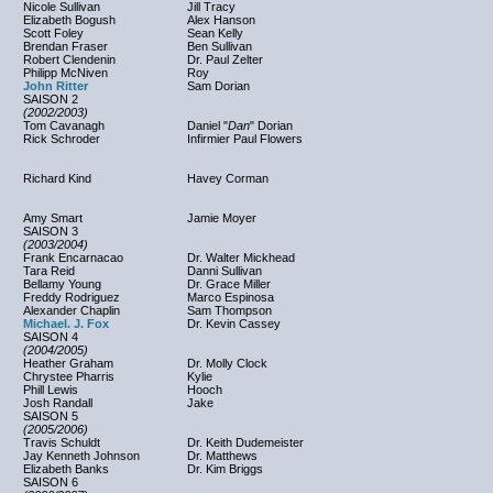
Nicole Sullivan
Jill Tracy
Elizabeth Bogush
Alex Hanson
Scott Foley
Sean Kelly
Brendan Fraser
Ben Sullivan
Robert Clendenin
Dr. Paul Zelter
Philipp McNiven
Roy
John Ritter
Sam Dorian
SAISON 2
(2002/2003)
Tom Cavanagh
Daniel "
Dan
" Dorian
Rick Schroder
Infirmier Paul Flowers
Richard Kind
Havey Corman
Amy Smart
Jamie Moyer
SAISON 3
(2003/2004)
Frank Encarnacao
Dr. Walter Mickhead
Tara Reid
Danni Sullivan
Bellamy Young
Dr. Grace Miller
Freddy Rodriguez
Marco Espinosa
Alexander Chaplin
Sam Thompson
Michael. J. Fox
Dr. Kevin Cassey
SAISON 4
(2004/2005)
Heather Graham
Dr. Molly Clock
Chrystee Pharris
Kylie
Phill Lewis
Hooch
Josh Randall
Jake
SAISON 5
(2005/2006)
Travis Schuldt
Dr. Keith Dudemeister
Jay Kenneth Johnson
Dr. Matthews
Elizabeth Banks
Dr. Kim Briggs
SAISON 6