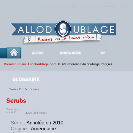
Rejoignez sans plus attendre la communauté
AlloDoublage
!
ACTUS
DOUBLAGES
V.F
Bienvenue sur AlloDoublage.com
, le site référence du doublage français.
Series TV
>
Scrubs
Votre avis
sur la VF :
2.4
/5 (294 notes)
Série
: Annulée en 2010
Origine
: Américaine