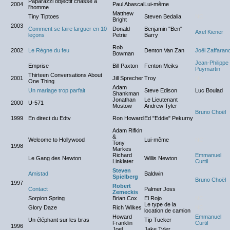
Paparazzi objectif chasse à
2004
Paul Abascal
Lui-même
l'homme
Matthew
Tiny Tiptoes
Steven Bedalia
NC
Bright
2003
Comment se faire larguer en 10
Donald
Benjamin "Ben"
Axel Kiener
leçons
Petrie
Barry
Rob
2002
Le Règne du feu
Denton Van Zan
Joël Zaffaran
Bowman
Jean-Philippe
Emprise
Bill Paxton
Fenton Meiks
Puymartin
Thirteen Conversations About
2001
Jill Sprecher
Troy
NC
One Thing
Adam
Un mariage trop parfait
Steve Edison
Luc Boulad
Shankman
Jonathan
Le Lieutenant
2000
U-571
Mostow
Andrew Tyler
Bruno Choël
1999
En direct du Edtv
Ron Howard
Ed "Eddie" Pekurny
Adam Rifkin
&
Welcome to Hollywood
Lui-même
NC
Tony
1998
Markes
Richard
Emmanuel
Le Gang des Newton
Willis Newton
Linklater
Curtil
Steven
Amistad
Baldwin
Spielberg
Bruno Choël
1997
Robert
Contact
Palmer Joss
Zemeckis
Sorpion Spring
Brian Cox
El Rojo
NC
Le type de la
Glory Daze
Rich Wilkes
NC
location de camion
Howard
Emmanuel
Un éléphant sur les bras
Tip Tucker
Franklin
Curtil
1996
Joel
Jake Tyler