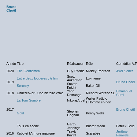
Bruno
Choël
Année
Titre
Réalisateur
Rôle
Comédien V.F
2020
The Gentlemen
Guy Ritchie
Mickey Pearson
Axel Kiener
Scott
Entre deux fougères : le film
Lui-même
Aukerman
2019
Bruno Choël
Steven
Serenity
Baker Dill
Knight
Yann
Emmanuel
2018
Undercover : Une histoire vraie
Richard Wershe Sr.
Demange
Curtil
Walter Padick/
La Tour Sombre
Nikolaj Arcel
L'Homme en noir
2017
Bruno Choël
Stephen
Gold
Kenny Wells
Gaghan
Garth
Tous en scène
Buster Moon
Patrick Bruel
Jennings
Travis
Jérôme
2016
Kubo et l'Armure magique
Scarabée
Knight
Pauwels