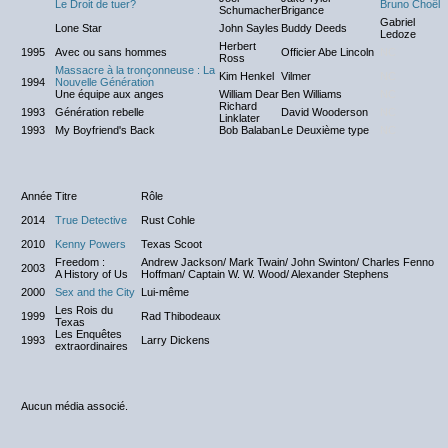
Le Droit de tuer?
Bruno Choël
Schumacher
Brigance
Gabriel
Lone Star
John Sayles
Buddy Deeds
Ledoze
Herbert
1995
Avec ou sans hommes
Officier Abe Lincoln
NC
Ross
Massacre à la tronçonneuse : La
Kim Henkel
Vilmer
NC
1994
Nouvelle Génération
Une équipe aux anges
William Dear
Ben Williams
NC
Richard
1993
Génération rebelle
David Wooderson
NC
Linklater
1993
My Boyfriend's Back
Bob Balaban
Le Deuxième type
NC
Année
Titre
Rôle
2014
True Detective
Rust Cohle
2010
Kenny Powers
Texas Scoot
Freedom :
Andrew Jackson/ Mark Twain/ John Swinton/ Charles Fenno
2003
A History of Us
Hoffman/ Captain W. W. Wood/ Alexander Stephens
2000
Sex and the City
Lui-même
Les Rois du
1999
Rad Thibodeaux
Texas
Les Enquêtes
1993
Larry Dickens
extraordinaires
Aucun média associé.