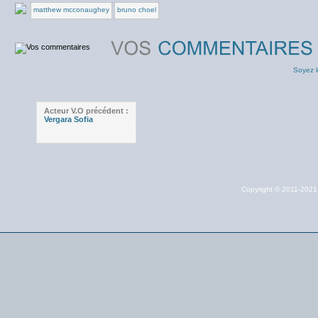
matthew mcconaughey
bruno choel
Soyez l
Acteur V.O précédent :
Vergara Sofia
Copyright © 2011-202