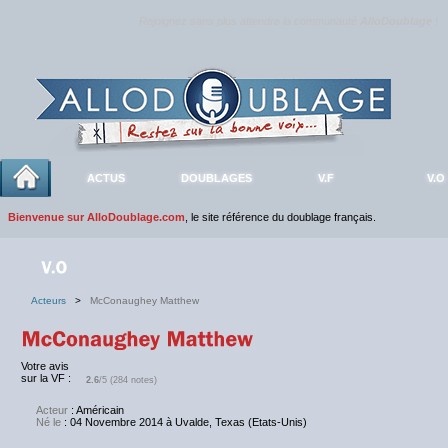
Rejoignez sans plus attendre la communauté
AlloDoublage
!
ACTUS
DOUBLAGES
V.F
V.O
Bienvenue sur AlloDoublage.com
, le site référence du doublage français.
Acteurs
>
McConaughey Matthew
Votre avis
sur la VF :
2.6
/5 (284 notes)
Acteur
: Américain
Né le
: 04 Novembre 2014 à Uvalde, Texas (Etats-Unis)