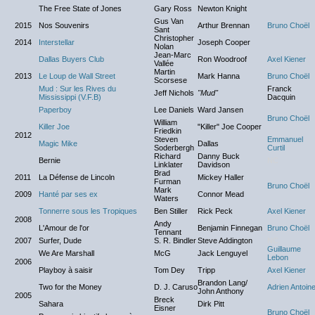
The Free State of Jones
Gary Ross
Newton Knight
Gus Van
2015
Nos Souvenirs
Arthur Brennan
Bruno Choël
Sant
Christopher
2014
Interstellar
Joseph Cooper
Nolan
Jean-Marc
Dallas Buyers Club
Ron Woodroof
Axel Kiener
Vallée
Martin
2013
Le Loup de Wall Street
Mark Hanna
Bruno Choël
Scorsese
Mud : Sur les Rives du
Franck
Jeff Nichols
"Mud"
Mississippi (V.F.B)
Dacquin
Paperboy
Lee Daniels
Ward Jansen
Bruno Choël
William
Killer Joe
"Killer" Joe Cooper
Friedkin
2012
Steven
Emmanuel
Magic Mike
Dallas
Soderbergh
Curtil
Richard
Danny Buck
Bernie
NC
Linklater
Davidson
Brad
2011
La Défense de Lincoln
Mickey Haller
Furman
Bruno Choël
Mark
2009
Hanté par ses ex
Connor Mead
Waters
Tonnerre sous les Tropiques
Ben Stiller
Rick Peck
Axel Kiener
2008
Andy
L'Amour de l'or
Benjamin Finnegan
Bruno Choël
Tennant
2007
Surfer, Dude
S. R. Bindler
Steve Addington
NC
Guillaume
We Are Marshall
McG
Jack Lenguyel
Lebon
2006
Playboy à saisir
Tom Dey
Tripp
Axel Kiener
Brandon Lang/
Two for the Money
D. J. Caruso
Adrien Antoin
John Anthony
2005
Breck
Sahara
Dirk Pitt
Eisner
Bruno Choël