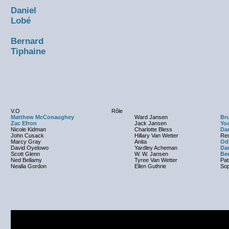
Daniel
Lobé
Bernard
Tiphaine
V.O
Rôle
Matthew McConaughey
Ward Jansen
Br
Zac Efron
Jack Jansen
Yo
Nicole Kidman
Charlotte Bless
Da
John Cusack
Hillary Van Wetter
Re
Marcy Gray
Anita
Odi
David Oyelowo
Yardley Acheman
Da
Scott Glenn
W. W. Jansen
Be
Ned Bellamy
Tyree Van Wetter
Pat
Nealla Gordon
Ellen Guthrie
So