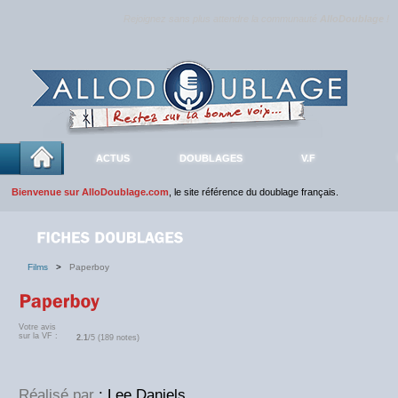
Rejoignez sans plus attendre la communauté
AlloDoublage
!
ACTUS
DOUBLAGES
V.F
Bienvenue sur AlloDoublage.com
, le site référence du doublage français.
Films
>
Paperboy
Votre avis
sur la VF :
2.1
/5 (189 notes)
Réalisé par
: Lee Daniels