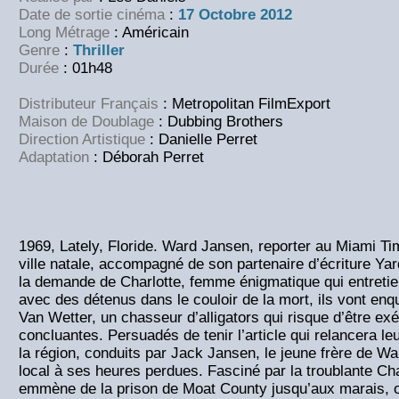
Date de sortie cinéma
:
17 Octobre 2012
Long Métrage
: Américain
Genre
:
Thriller
Durée
: 01h48
Distributeur Français
: Metropolitan FilmExport
Maison de Doublage
: Dubbing Brothers
Direction Artistique
: Danielle Perret
Adaptation
: Déborah Perret
1969, Lately, Floride. Ward Jansen, reporter au Miami Ti
ville natale, accompagné de son partenaire d’écriture Y
la demande de Charlotte, femme énigmatique qui entreti
avec des détenus dans le couloir de la mort, ils vont enqu
Van Wetter, un chasseur d’alligators qui risque d’être e
concluantes. Persuadés de tenir l’article qui relancera leur
la région, conduits par Jack Jansen, le jeune frère de War
local à ses heures perdues. Fasciné par la troublante Cha
emmène de la prison de Moat County jusqu’aux marais, o