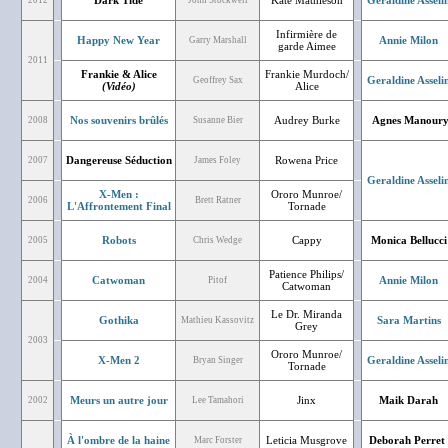
Dark Tide
Kate Mathieson
Geraldine Asseli
2012
John Stockwell
Infirmière de
Happy New Year
Annie Milon
Garry Marshall
garde Aimee
2011
Frankie & Alice
Frankie Murdoch/
Geraldine Asseli
Geoffrey Sax
(Vidéo)
Alice
Nos souvenirs brûlés
Audrey Burke
Agnes Manour
2008
Susanne Bier
Dangereuse Séduction
Rowena Price
2007
James Foley
Geraldine Asseli
X-Men :
Ororo Munroe/
2006
Brett Ratner
L'Affrontement Final
Tornade
Robots
Cappy
Monica Bellucci
2005
Chris Wedge
Patience Philips/
Catwoman
Annie Milon
2004
Pitof
Catwoman
Le Dr. Miranda
Gothika
Sara Martins
Mathieu Kassovitz
Grey
2003
Ororo Munroe/
X-Men 2
Geraldine Asseli
Bryan Singer
Tornade
Meurs un autre jour
Jinx
Maik Darah
2002
Lee Tamahori
À l'ombre de la haine
Leticia Musgrove
Deborah Perret
Marc Forster