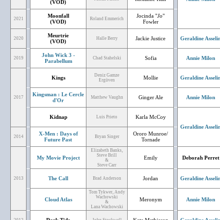
(VOD)
Moonfall
Jocinda "
Jo
"
2021
Roland Emmerich
(VOD)
Fowler
Meurtrie
Jackie Justice
Geraldine Asseli
2020
Halle Berry
(VOD)
John Wick 3 -
Sofia
Annie Milon
2019
Chad Stahelski
Parabellum
Deniz Gamze
Kings
Mollie
Geraldine Asseli
Ergüven
Kingsman : Le Cercle
Ginger Ale
Annie Milon
2017
Matthew Vaughn
d'Or
Kidnap
Karla McCoy
Luis Prieto
Geraldine Asseli
X-Men : Days of
Ororo Munroe/
2014
Bryan Singer
Future Past
Tornade
Elizabeth Banks,
Steve Brill
My Movie Project
Emily
Deborah Perret
&
Steve Carr
The Call
Jordan
Geraldine Asseli
2013
Brad Anderson
Tom Tykwer, Andy
Wachowski
Cloud Atlas
Meronym
Annie Milon
&
Lana Wachowski