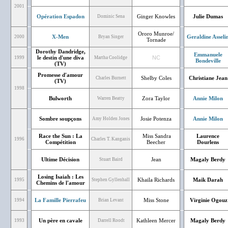
2001
Opération Espadon
Ginger Knowles
Julie Dumas
Dominic Sena
Ororo Munroe/
X-Men
Geraldine Asseli
2000
Bryan Singer
Tornade
Dorothy Dandridge,
Emmanuele
le destin d'une diva
NC
1999
Martha Coolidge
Bondeville
(TV)
Promesse d'amour
Shelby Coles
Christiane Jean
Charles Burnett
(TV)
1998
Bulworth
Zora Taylor
Annie Milon
Warren Beatty
Sombre soupçons
Josie Potenza
Annie Milon
Amy Holden Jones
Race the Sun : La
Miss Sandra
Laurence
1996
Charles T. Kanganis
Compétition
Beecher
Dourlens
Ultime Décision
Jean
Magaly Berdy
Stuart Baird
Losing Isaiah : Les
Khaila Richards
Maik Darah
1995
Stephen Gyllenhall
Chemins de l'amour
La Famille Pierrafeu
Miss Stone
Virginie Ogouz
1994
Brian Levant
Un père en cavale
Kathleen Mercer
Magaly Berdy
1993
Darrell Roodt