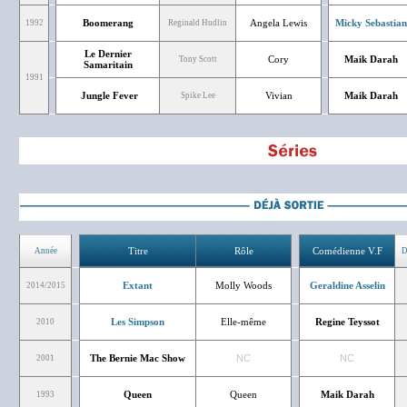
Boomerang
Angela Lewis
Micky Sebastian
1992
Reginald Hudlin
Le Dernier
Cory
Maik Darah
Tony Scott
Samaritain
1991
Jungle Fever
Vivian
Maik Darah
Spike Lee
Titre
Rôle
Comédienne V.F
Année
D
Extant
Molly Woods
Geraldine Asselin
2014/2015
Les Simpson
Elle-même
Regine Teyssot
2010
The Bernie Mac Show
NC
NC
2001
Queen
Queen
Maik Darah
1993