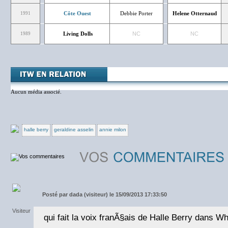
Côte Ouest
Debbie Porter
Helene Otternaud
1991
Living Dolls
NC
NC
1989
Aucun média associé.
halle berry
geraldine asselin
annie milon
Posté par
dada (visiteur) le 15/09/2013 17:33:50
qui fait la voix franÃ§ais de Halle Berry dans W