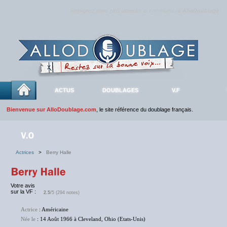
Rejoignez sans plus attendre la communauté
AlloDoublage
!
ACTUS
DOUBLAGES
V.F
Bienvenue sur AlloDoublage.com
, le site référence du doublage français.
Actrices
>
Berry Halle
Votre avis
sur la VF :
2.5
/5 (294 notes)
Actrice
: Américaine
Née le
: 14 Août 1966 à Cleveland, Ohio (Etats-Unis)