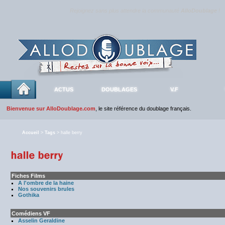
Rejoignez sans plus attendre la communauté
AlloDoublage
!
ACTUS
DOUBLAGES
V.F
Bienvenue sur AlloDoublage.com
, le site référence du doublage français.
Accueil
>
Tags
> halle berry
Fiches Films
A l'ombre de la haine
Nos souvenirs brules
Gothika
Comédiens VF
Asselin Geraldine