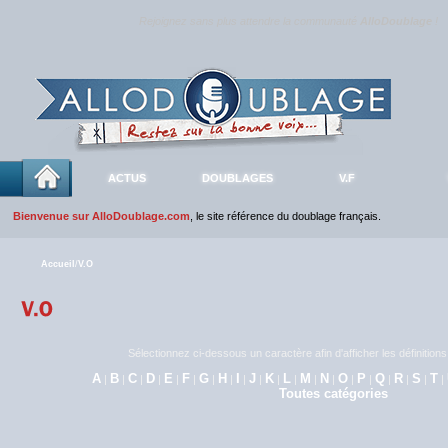
Rejoignez sans plus attendre la communauté
AlloDoublage
!
ACTUS
DOUBLAGES
V.F
Bienvenue sur AlloDoublage.com
, le site référence du doublage français.
Accueil
/
V.O
Sélectionnez ci-dessous un caractère afin d'afficher les définitio
A
B
C
D
E
F
G
H
I
J
K
L
M
N
O
P
Q
R
S
T
|
|
|
|
|
|
|
|
|
|
|
|
|
|
|
|
|
|
|
|
Toutes catégories