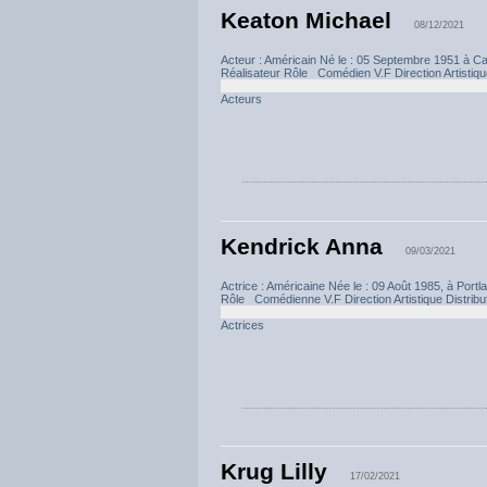
Keaton Michael
08/12/2021
Acteur : Américain Né le : 05 Septembre 1951
Réalisateur Rôle Comédien V.F Direction Artistique
Acteurs
Kendrick Anna
09/03/2021
Actrice : Américaine Née le : 09 Août 1985, à P
Rôle Comédienne V.F Direction Artistique Distribu
Actrices
Krug Lilly
17/02/2021