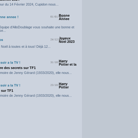
our du 14 Février 2024, Cupidon nous...
Bonne
01/01/2024
Annee
'équipe d'AlloDoublage vous souhaite une bonne et
e...
Joyeux
24/12/2023
Noel 2023
Noël à toutes et à tous! Déjà 12...
Harry
31/10/2023
Potter et la
e des secrets sur TF1
moire de Jenny Gérard (1933/2020), elle nous...
Harry
23/10/2023
Potter
t sur TF1
moire de Jenny Gérard (1933/2020), elle nous...