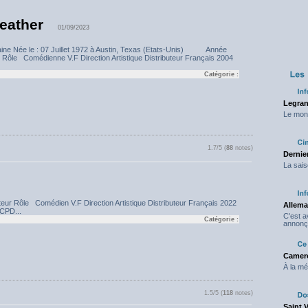
eather
01/09/2023
caine Née le : 07 Juillet 1972 à Austin, Texas (Etats-Unis) Année
ur Rôle Comédienne V.F Direction Artistique Distributeur Français 2004
Catégorie :
Legran
Le mond
1.7/5 (
88
notes)
Dernier
La sais
 Rôle Comédien V.F Direction Artistique Distributeur Français 2022
Allema
CPD...
C'est 
Catégorie :
annonç
Camero
À la mé
1.5/5 (
118
notes)
Saint 