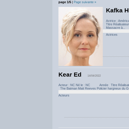
page 1/5
|
Page suivante »
Kafka H
Actrice : Améri
Titre Réalisate
Massacre à...
Actrices
Kear Ed
14/04/2022
Acteur : NC Né le : NC Année Titre Réalisateur
The Batman Matt Reeves Policier hargneux du G
Acteurs