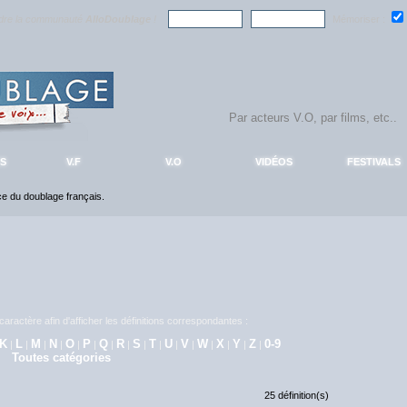
ndre la communauté
AlloDoublage
!
Mémoriser :
S
V.F
V.O
VIDÉOS
FESTIVALS
nce du doublage français.
aractère afin d'afficher les définitions correspondantes :
K
L
M
N
O
P
Q
R
S
T
U
V
W
X
Y
Z
0-9
|
|
|
|
|
|
|
|
|
|
|
|
|
|
|
|
Toutes catégories
25 définition(s)