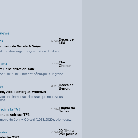
Deces de
22/05/2025
Eric
d, voix de Vegeta & Seiya
e du doublage français est en deuil suite...
The
11/04/2025
Chosen -
e Cene arrive en salle
on 5 de "The Chosen" débarque sur grand...
Deces de
09/01/2025
Benoit
ne, voix de Morgan Freeman
avec une immense tristesse que nous vous
ons...
Titanic de
23/06/2024
James
n, ce soir sur TF1!
moire de Jenny Gérard (1933/2020), elle nous...
20 films a
14/02/2024
voir pour la
Valentin 2024