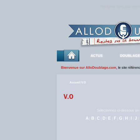
Rejoignez sans plus atte
ACTUS
DOUBLAGE
Bienvenue sur AlloDoublage.com
, le site référe
Accueil
/
V.O
Sélectionnez ci-dessous un c
A
B
C
D
E
F
G
H
I
J
|
|
|
|
|
|
|
|
|
|