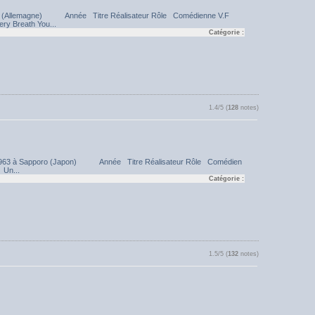
unich (Allemagne) Année Titre Réalisateur Rôle Comédienne V.F
ery Breath You...
Catégorie :
1.4/5 (
128
notes)
bre 1963 à Sapporo (Japon) Année Titre Réalisateur Rôle Comédien
 Un...
Catégorie :
1.5/5 (
132
notes)