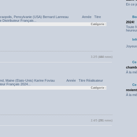
En ce j
 à Caraopolis, Pensylvanie (USA) Bernard Lanneau Année Titre
 Distributeur Français...
2024!
Catégorie :
Toute l
heureus
Joyeux 
3.2/5 (
444
notes)
chambr
À la mé
ortland, Maine (Etats-Unis) Karine Foviau Année Titre Réalisateur
teur Français 2024...
Catégorie :
revien
À la mé
2.4/5 (
291
notes)