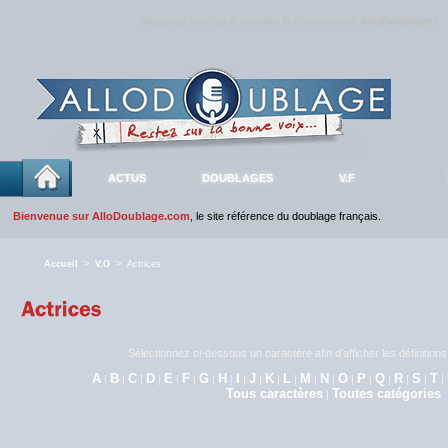
Rejoignez sans plus attendre la communauté
AlloDoublage
!
ACTUS
DOUBLAGES
V.F
Bienvenue sur AlloDoublage.com
, le site référence du doublage français.
Accueil
>
V.O
> Actrices
Sélectionnez ci-dessous un caractère afin d'afficher les définitio
A
B
C
D
E
F
G
H
I
J
K
L
M
N
O
P
Q
R
S
T
|
|
|
|
|
|
|
|
|
|
|
|
|
|
|
|
|
|
|
|
Tous caractères
Toutes catégories
|